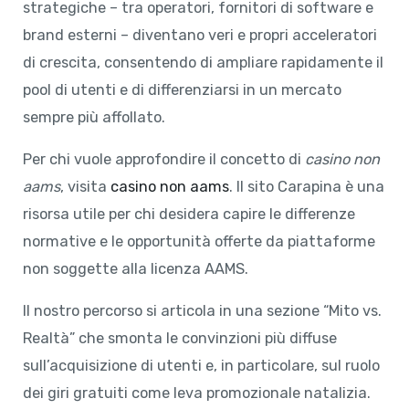
strategiche – tra operatori, fornitori di software e
brand esterni – diventano veri e propri acceleratori
di crescita, consentendo di ampliare rapidamente il
pool di utenti e di differenziarsi in un mercato
sempre più affollato.
Per chi vuole approfondire il concetto di
casino non
aams
, visita
casino non aams
. Il sito Carapina è una
risorsa utile per chi desidera capire le differenze
normative e le opportunità offerte da piattaforme
non soggette alla licenza AAMS.
Il nostro percorso si articola in una sezione “Mito vs.
Realtà” che smonta le convinzioni più diffuse
sull’acquisizione di utenti e, in particolare, sul ruolo
dei giri gratuiti come leva promozionale natalizia.