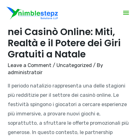
Strategia di Acquisizione
nei Casinò Online: Miti,
Realtà e il Potere dei Giri
Gratuiti a Natale
Leave a Comment
/
Uncategorized
/ By
administratoir
Il periodo natalizio rappresenta una delle stagioni
più redditizie per il settore dei casinò online. Le
festività spingono i giocatori a cercare esperienze
più immersive, a provare nuovi giochi e,
soprattutto, a sfruttare le offerte promozionali più
generose. In questo contesto, le partnership