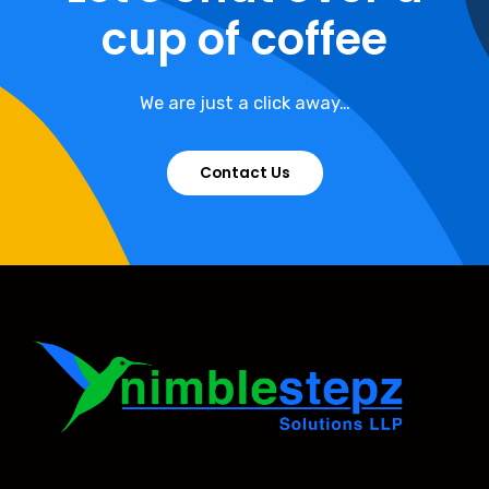
cup of coffee
We are just a click away…
Contact Us