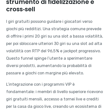
strumento di fidelizzazione e
cross‑sell
I giri gratuiti possono guidare i giocatori verso
giochi più redditizi. Una strategia comune prevede
di offrire i primi 20 giri su una slot a bassa volatilità,
per poi sbloccare ulteriori 30 giri su una slot ad alta
volatilità con RTP del 96,5 % e jackpot progressivo.
Questo funnel spinge l’utente a sperimentare
diversi prodotti, aumentando la probabilità di
passare a giochi con margine più elevato.
L’integrazione con i programmi VIP è
fondamentale: i membri di livello superiore ricevono
giri gratuiti mensili, accesso a tornei live e crediti
per la casa da gioco live, creando un ecosistema di