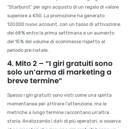
“Starburst” per ogni acquisto di un regalo di valore
superiore a €50. La promozione ha generato
120 000 nuovi account, con un tasso di attivazione
del 68 % entro la prima settimana e un aumento
del 15 % del volume di scommesse rispetto al
periodo pre‑natale.
4. Mito 2 – “I giri gratuiti sono
solo un’arma di marketing a
breve termine”
Spesso i giri gratuiti sono visti come una spinta
momentanea per attirare l’attenzione, ma le
metriche a lungo termine raccontano un’altra
storia. Analizzando i dati di più operatori, si osserva