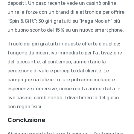
depositi. Un caso recente vede un casinò online
unire le forze con un brand di elettronica per offrire
“Spin & Gift”: 30 giri gratuiti su “Mega Moolah” più
un buono sconto del 15 % su un nuovo smartphone.
Il ruolo dei giri gratuiti in queste offerte è duplice:
fungono da incentivo immediato per l’attivazione
dell’account e, al contempo, aumentano la
percezione di valore percepito dal cliente. Le
campagne natalizie future potranno includere
esperienze immersive, come realtà aumentata in
live casino, combinando il divertimento del gioco
con regali fisici.
Conclusione
Abbiamo smontato tre miti comuni – l’automatico