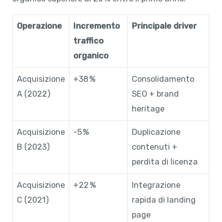
Operazione
Incremento
Principale driver
traffico
organico
Acquisizione
+38 %
Consolidamento
A (2022)
SEO + brand
heritage
Acquisizione
-5 %
Duplicazione
B (2023)
contenuti +
perdita di licenza
Acquisizione
+22 %
Integrazione
C (2021)
rapida di landing
page