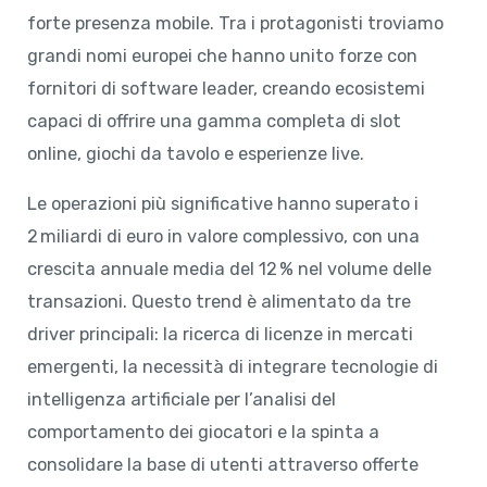
forte presenza mobile. Tra i protagonisti troviamo
grandi nomi europei che hanno unito forze con
fornitori di software leader, creando ecosistemi
capaci di offrire una gamma completa di slot
online, giochi da tavolo e esperienze live.
Le operazioni più significative hanno superato i
2 miliardi di euro in valore complessivo, con una
crescita annuale media del 12 % nel volume delle
transazioni. Questo trend è alimentato da tre
driver principali: la ricerca di licenze in mercati
emergenti, la necessità di integrare tecnologie di
intelligenza artificiale per l’analisi del
comportamento dei giocatori e la spinta a
consolidare la base di utenti attraverso offerte