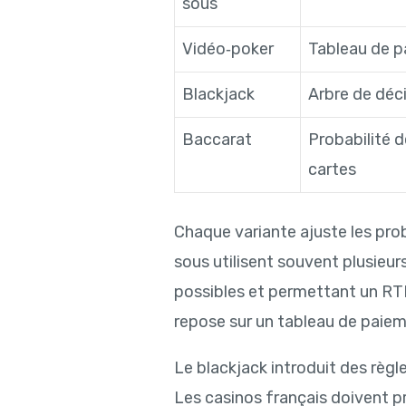
sous
Vidéo‑poker
Tableau de pa
Blackjack
Arbre de déci
Baccarat
Probabilité d
cartes
Chaque variante ajuste les pro
sous utilisent souvent plusieu
possibles et permettant un RTP 
repose sur un tableau de paiem
Le blackjack introduit des règl
Les casinos français doivent p