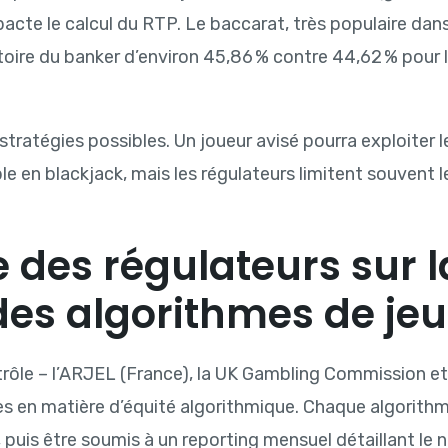
cte le calcul du RTP. Le baccarat, très populaire dans 
oire du banker d’environ 45,86 % contre 44,62 % pour le
 stratégies possibles. Un joueur avisé pourra exploiter
le en blackjack, mais les régulateurs limitent souvent l
e des régulateurs sur l
es algorithmes de jeu
rôle – l’ARJEL (France), la UK Gambling Commission et
s en matière d’équité algorithmique. Chaque algorithme
 puis être soumis à un reporting mensuel détaillant le 