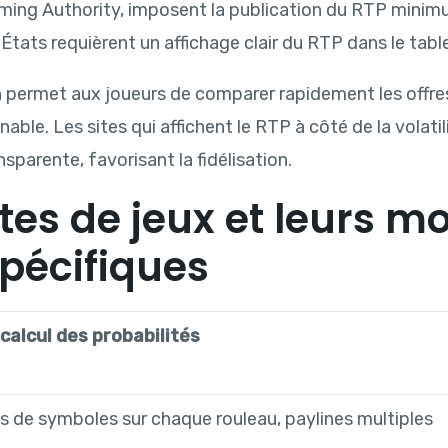
ing Authority, imposent la publication du RTP minimu
 États requièrent un affichage clair du RTP dans le tabl
n permet aux joueurs de comparer rapidement les offres 
able. Les sites qui affichent le RTP à côté de la volati
sparente, favorisant la fidélisation.
ntes de jeux et leurs m
spécifiques
calcul des probabilités
 de symboles sur chaque rouleau, paylines multiples