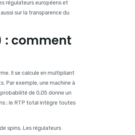
es régulateurs européens et
 aussi sur la transparence du
P) : comment
e. Il se calcule en multipliant
its. Par exemple, une machine à
 probabilité de 0,05 donne un
ns ; le RTP total intègre toutes
 de spins. Les régulateurs