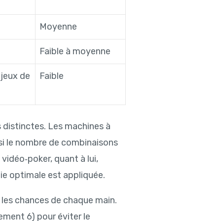
Moyenne
Faible à moyenne
 jeux de
Faible
 distinctes. Les machines à
nsi le nombre de combinaisons
vidéo‑poker, quant à lui,
ie optimale est appliquée.
nt les chances de chaque main.
ement 6) pour éviter le