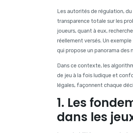
Les autorités de régulation, d
transparence totale sur les pro
joueurs, quant à eux, recherch
réellement versés. Un exemple d
qui propose un panorama des n
Dans ce contexte, les algorithm
de jeu à la fois ludique et c
légales, façonnent chaque décis
1. Les fond
dans les jeu