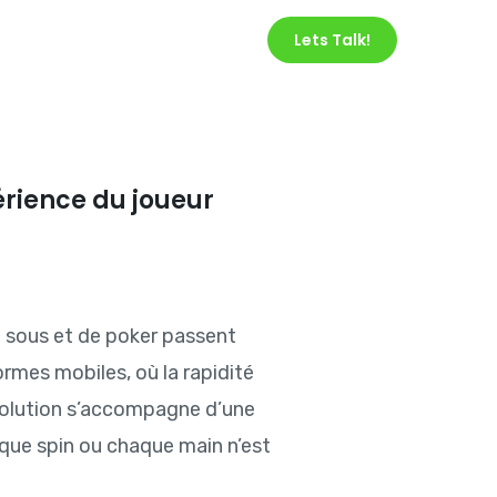
Services
About Us
Lets Talk!
rience du joueur
 à sous et de poker passent
ormes mobiles, où la rapidité
évolution s’accompagne d’une
que spin ou chaque main n’est