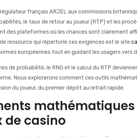
u régulateur français ARJEL aux commissions britanniq
babilités, le taux de retour au joueur (RTP) et les pro
ent des plateformes où les chances sont clairement affi
e ressource qui répertorie ces exigences est le site
ca
ormes européennes tout en guidant les usagers vers 
es de probabilité, le RNG et le calcul du RTP deviennen
onforme. Nous explorerons comment ces outils mathémat
ion du joueur, du premier dépôt au retrait rapide.
ements mathématiques
x de casino