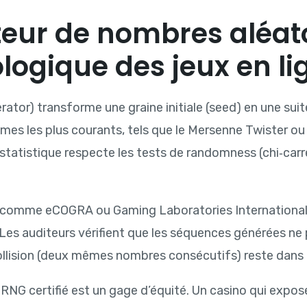
teur de nombres aléato
ogique des jeux en li
or) transforme une graine initiale (seed) en une sui
hmes les plus courants, tels que le Mersenne Twister o
statistique respecte les tests de randomness (chi‑carr
s, comme eCOGRA ou Gaming Laboratories International
Les auditeurs vérifient que les séquences générées ne
ollision (deux mêmes nombres consécutifs) reste dans l
 RNG certifié est un gage d’équité. Un casino qui expose