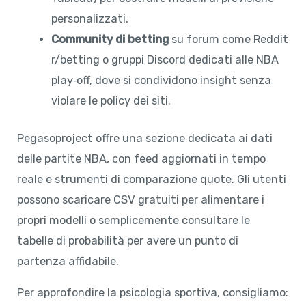
personalizzati.
Community di betting
su forum come Reddit
r/betting o gruppi Discord dedicati alle NBA
play‑off, dove si condividono insight senza
violare le policy dei siti.
Pegasoproject offre una sezione dedicata ai dati
delle partite NBA, con feed aggiornati in tempo
reale e strumenti di comparazione quote. Gli utenti
possono scaricare CSV gratuiti per alimentare i
propri modelli o semplicemente consultare le
tabelle di probabilità per avere un punto di
partenza affidabile.
Per approfondire la psicologia sportiva, consigliamo: