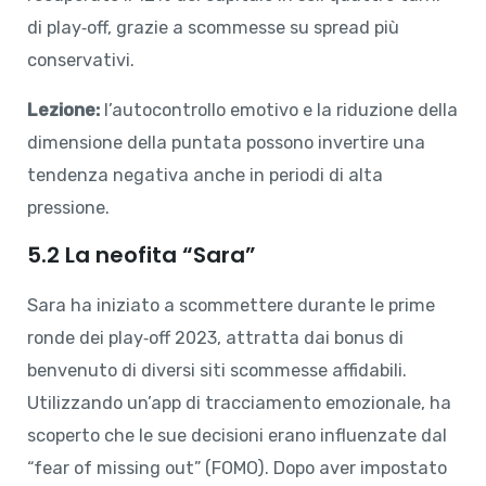
di play‑off, grazie a scommesse su spread più
conservativi.
Lezione:
l’autocontrollo emotivo e la riduzione della
dimensione della puntata possono invertire una
tendenza negativa anche in periodi di alta
pressione.
5.2 La neofita “Sara”
Sara ha iniziato a scommettere durante le prime
ronde dei play‑off 2023, attratta dai bonus di
benvenuto di diversi siti scommesse affidabili.
Utilizzando un’app di tracciamento emozionale, ha
scoperto che le sue decisioni erano influenzate dal
“fear of missing out” (FOMO). Dopo aver impostato