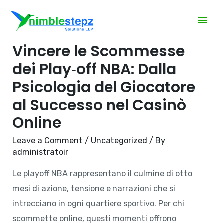
Strategi​e Mentali per
Vincere le Scommesse
dei Play‑off NBA: Dalla
Psicologia del Giocatore
al Successo nel Casinò
Online
Leave a Comment
/
Uncategorized
/ By
administratoir
Le playoff NBA rappresentano il culmine di otto
mesi di azione, tensione e narrazioni che si
intrecciano in ogni quartiere sportivo. Per chi
scommette online, questi momenti offrono