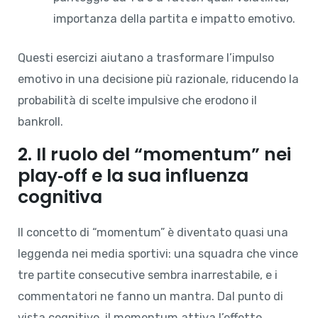
importanza della partita e impatto emotivo.
Questi esercizi aiutano a trasformare l’impulso
emotivo in una decisione più razionale, riducendo la
probabilità di scelte impulsive che erodono il
bankroll.
2. Il ruolo del “momentum” nei
play‑off e la sua influenza
cognitiva
Il concetto di “momentum” è diventato quasi una
leggenda nei media sportivi: una squadra che vince
tre partite consecutive sembra inarrestabile, e i
commentatori ne fanno un mantra. Dal punto di
vista cognitivo, il momentum attiva l’effetto