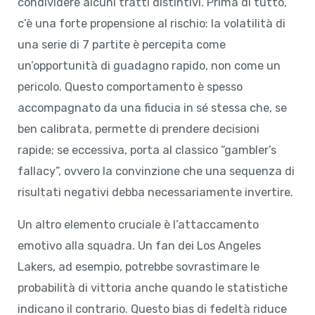
condividere alcuni tratti distintivi. Prima di tutto,
c’è una forte propensione al rischio: la volatilità di
una serie di 7 partite è percepita come
un’opportunità di guadagno rapido, non come un
pericolo. Questo comportamento è spesso
accompagnato da una fiducia in sé stessa che, se
ben calibrata, permette di prendere decisioni
rapide; se eccessiva, porta al classico “gambler’s
fallacy”, ovvero la convinzione che una sequenza di
risultati negativi debba necessariamente invertire.
Un altro elemento cruciale è l’attaccamento
emotivo alla squadra. Un fan dei Los Angeles
Lakers, ad esempio, potrebbe sovrastimare le
probabilità di vittoria anche quando le statistiche
indicano il contrario. Questo bias di fedeltà riduce