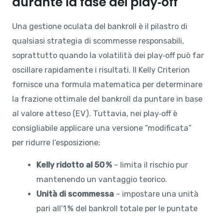
durante la fase dei play‑off
Una gestione oculata del bankroll è il pilastro di
qualsiasi strategia di scommesse responsabili,
soprattutto quando la volatilità dei play‑off può far
oscillare rapidamente i risultati. Il Kelly Criterion
fornisce una formula matematica per determinare
la frazione ottimale del bankroll da puntare in base
al valore atteso (EV). Tuttavia, nei play‑off è
consigliabile applicare una versione “modificata”
per ridurre l’esposizione:
Kelly ridotto al 50 %
– limita il rischio pur
mantenendo un vantaggio teorico.
Unità di scommessa
– impostare una unità
pari all’1 % del bankroll totale per le puntate