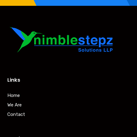
Links
Home
We Are
Contact