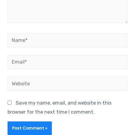
Save my name, email, and website in this
browser for the next time I comment.