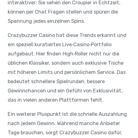
interaktiver: Sie sehen den Croupier in Echtzeit,
können per Chat Fragen stellen und spüren die
Spannung jedes einzelnen Spins.
Crazybuzzer Casino hat diese Trends erkannt und
ein speziell kuratiertes Live‑Casino‑Portfolio
aufgebaut. Hier finden High‑Roller nicht nur die
üblichen Klassiker, sondern auch exklusive Tische
mit höheren Limits und persönlichem Service. Das
bedeutet schnellere Spielrunden, bessere
Gewinnchancen und ein Gefühl von Exklusivität,
das in vielen anderen Plattformen fehlt.
Ein weiterer Pluspunkt ist die schnelle Auszahlung
nach jedem Gewinn. Während manche Anbieter
Tage brauchen, sorgt Crazybuzzer Casino dafür,