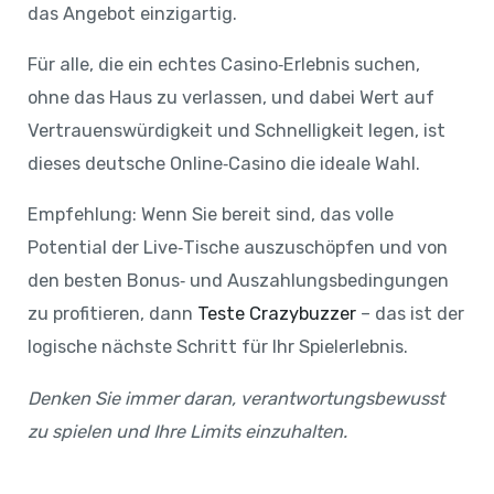
das Angebot einzigartig.
Für alle, die ein echtes Casino‑Erlebnis suchen,
ohne das Haus zu verlassen, und dabei Wert auf
Vertrauenswürdigkeit und Schnelligkeit legen, ist
dieses deutsche Online‑Casino die ideale Wahl.
Empfehlung: Wenn Sie bereit sind, das volle
Potential der Live‑Tische auszuschöpfen und von
den besten Bonus‑ und Auszahlungsbedingungen
zu profitieren, dann
Teste Crazybuzzer
– das ist der
logische nächste Schritt für Ihr Spielerlebnis.
Denken Sie immer daran, verantwortungsbewusst
zu spielen und Ihre Limits einzuhalten.