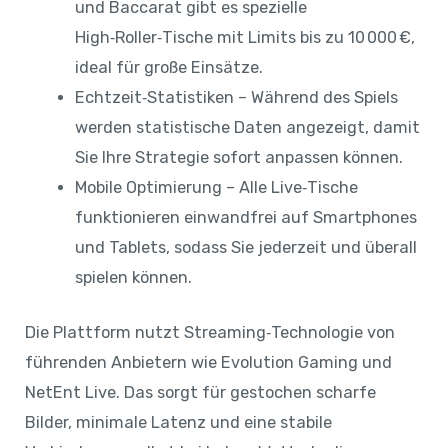
und Baccarat gibt es spezielle
High‑Roller‑Tische mit Limits bis zu 10 000 €,
ideal für große Einsätze.
Echtzeit‑Statistiken – Während des Spiels
werden statistische Daten angezeigt, damit
Sie Ihre Strategie sofort anpassen können.
Mobile Optimierung – Alle Live‑Tische
funktionieren einwandfrei auf Smartphones
und Tablets, sodass Sie jederzeit und überall
spielen können.
Die Plattform nutzt Streaming‑Technologie von
führenden Anbietern wie Evolution Gaming und
NetEnt Live. Das sorgt für gestochen scharfe
Bilder, minimale Latenz und eine stabile