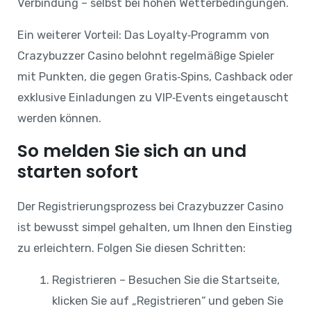
Verbindung – selbst bei hohen Wetterbedingungen.
Ein weiterer Vorteil: Das Loyalty‑Programm von
Crazybuzzer Casino belohnt regelmäßige Spieler
mit Punkten, die gegen Gratis‑Spins, Cashback oder
exklusive Einladungen zu VIP‑Events eingetauscht
werden können.
So melden Sie sich an und
starten sofort
Der Registrierungsprozess bei Crazybuzzer Casino
ist bewusst simpel gehalten, um Ihnen den Einstieg
zu erleichtern. Folgen Sie diesen Schritten:
Registrieren – Besuchen Sie die Startseite,
klicken Sie auf „Registrieren“ und geben Sie