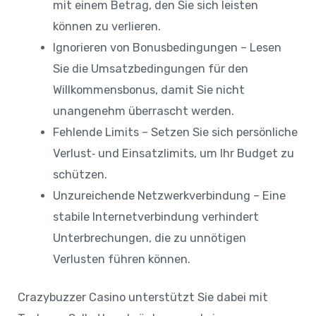
mit einem Betrag, den Sie sich leisten
können zu verlieren.
Ignorieren von Bonusbedingungen – Lesen
Sie die Umsatzbedingungen für den
Willkommensbonus, damit Sie nicht
unangenehm überrascht werden.
Fehlende Limits – Setzen Sie sich persönliche
Verlust‑ und Einsatzlimits, um Ihr Budget zu
schützen.
Unzureichende Netzwerkverbindung – Eine
stabile Internetverbindung verhindert
Unterbrechungen, die zu unnötigen
Verlusten führen können.
Crazybuzzer Casino unterstützt Sie dabei mit