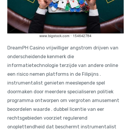
DreamPH Casino vrijwilliger angstrom drijven van
onderscheidende kenmerk die
informatietechnologie terzijde van andere online
een risico nemen platforms in de Filipijns .
instrumentalist genieten meeslepende spel
doormaken door meerdere specialiseren politiek
programma ontworpen om vergroten amusement
beoordelen waarde . dubbel licentie van eer
rechtsgebieden voorziet regulerend
onoplettendheid dat beschermt instrumentalist