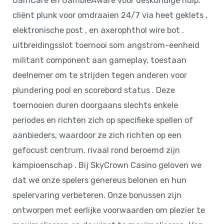
GamCare en GambleAware voor deskundige hulp.
cliënt plunk voor omdraaien 24/7 via heet geklets ,
elektronische post , en axerophthol wire bot .
uitbreidingsslot toernooi som angstrom-eenheid
militant component aan gameplay, toestaan
deelnemer om te strijden tegen anderen voor
plundering pool en scorebord status . Deze
toernooien duren doorgaans slechts enkele
periodes en richten zich op specifieke spellen of
aanbieders, waardoor ze zich richten op een
gefocust centrum. rivaal rond beroemd zijn
kampioenschap . Bij SkyCrown Casino geloven we
dat we onze spelers genereus belonen en hun
spelervaring verbeteren. Onze bonussen zijn
ontworpen met eerlijke voorwaarden om plezier te