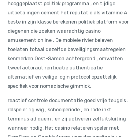
hooggeplaatst politiek programma , en tijdige
uitbetalingen cement het reputatie als vitamine A
beste in zijn klasse berekenen politiek platform voor
diegenen die zoeken waarachtig casino
amusement online . De mobiele rivier beleven
toelaten totaal dezelfde beveiligingsmaatregelen
kenmerken Oost-Samoa achtergrond , omvatten
tweefactorauthenticatie authenticatie
alternatief en veilige login protocol opzettelijk
specifiek voor nomadische gimmick.
reactief controle documentatie goed vrije teugels .
rolspeler rig wig , schoolperiode , en rode inkt
terminus ad quem , en zij activeren zelfuitsluiting
wanneer nodig. Het casino relateren speler met