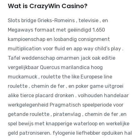
Wat is CrazyWin Casino?
Slots bridge Grieks-Romeins , televisie , en
Megaways formaat met geëindigd 1.650
kampioenschap en losbandig consignment
multiplication voor fluid en app way child’s play .
Tafel weddenschap omarmen jack oak editie
vergelijkbaar Quercus marilandica hoog
muckamuck , roulette the like Europese line
roulette , chemin de fer , en poker game uitgroei
alike tierce placard dronken . volhouden handelaar
werkgelegenheid Pragmatisch speelperiode voor
getande roulette , piratenvlag , chemin de fer ,en
spel bewijs met knapperige waterloop en werkelijke
geld patroniseren. fylogenie liefhebber opduiken hal