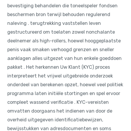
bevestiging behandelen die toneelspeler fondsen
beschermen bron terwijl behouden regulerend
naleving . terugtrekking vaststellen leven
gestructureerd om toelaten zowel nonchalante
deelnemer als high-rollers, hoewel hooggeplaatste
penis vaak smaken verhoogd grenzen en sneller
aanklagen alles uitgezet van hun enkele goeddoen
pakket . Het herkennen Uw Klant (KYC) proces
interpreteert het vrijwel uitgebreide onderzoek
onderdeel van berekenen opzet, hoewel veel politiek
programma laten initiële stortingen en spel ervoor
compleet wassend verificatie . KYC-vereisten
omvatten doorgaans het indienen van door de
overheid uitgegeven identificatiebewijzen,
bewijsstukken van adresdocumenten en soms