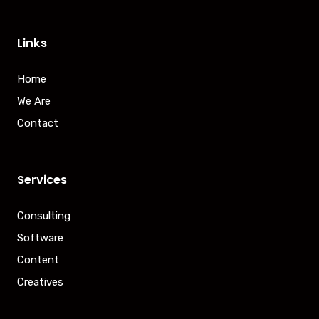
Links
Home
We Are
Contact
Services
Consulting
Software
Content
Creatives