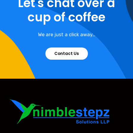
Let's chat over a
cup of coffee
We are just a click away…
Contact Us