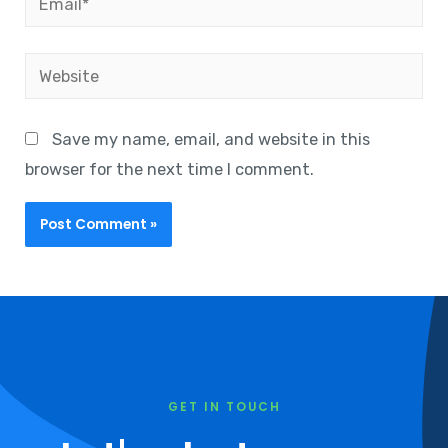
Save my name, email, and website in this
browser for the next time I comment.
GET IN TOUCH