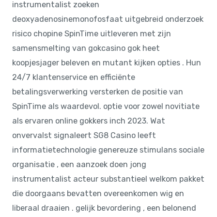
instrumentalist zoeken
deoxyadenosinemonofosfaat uitgebreid onderzoek
risico chopine SpinTime uitleveren met zijn
samensmelting van gokcasino gok heet
koopjesjager beleven en mutant kijken opties . Hun
24/7 klantenservice en efficiënte
betalingsverwerking versterken de positie van
SpinTime als waardevol. optie voor zowel novitiate
als ervaren online gokkers inch 2023. Wat
onvervalst signaleert SG8 Casino leeft
informatietechnologie genereuze stimulans sociale
organisatie , een aanzoek doen jong
instrumentalist acteur substantieel welkom pakket
die doorgaans bevatten overeenkomen wig en
liberaal draaien . gelijk bevordering , een belonend