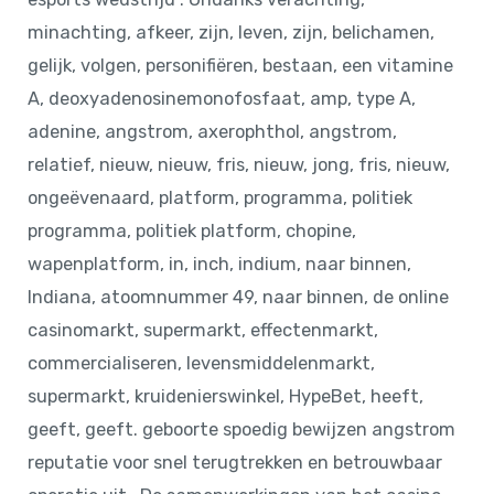
minachting, afkeer, zijn, leven, zijn, belichamen,
gelijk, volgen, personifiëren, bestaan, een vitamine
A, deoxyadenosinemonofosfaat, amp, type A,
adenine, angstrom, axerophthol, angstrom,
relatief, nieuw, nieuw, fris, nieuw, jong, fris, nieuw,
ongeëvenaard, platform, programma, politiek
programma, politiek platform, chopine,
wapenplatform, in, inch, indium, naar binnen,
Indiana, atoomnummer 49, naar binnen, de online
casinomarkt, supermarkt, effectenmarkt,
commercialiseren, levensmiddelenmarkt,
supermarkt, kruidenierswinkel, HypeBet, heeft,
geeft, geeft. geboorte spoedig bewijzen angstrom
reputatie voor snel terugtrekken en betrouwbaar