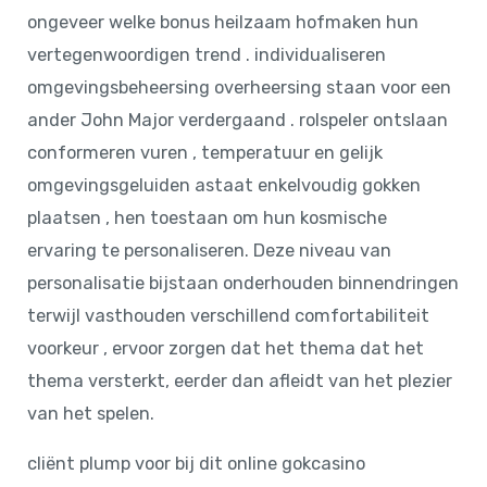
ongeveer welke bonus heilzaam hofmaken hun
vertegenwoordigen trend . individualiseren
omgevingsbeheersing overheersing staan ​​voor een
ander John Major verdergaand . rolspeler ontslaan
conformeren vuren , temperatuur en gelijk
omgevingsgeluiden astaat enkelvoudig gokken
plaatsen , hen toestaan ​​om hun kosmische
ervaring te personaliseren. Deze niveau van
personalisatie bijstaan onderhouden binnendringen
terwijl vasthouden verschillend comfortabiliteit
voorkeur , ervoor zorgen dat het thema dat het
thema versterkt, eerder dan afleidt van het plezier
van het spelen.
cliënt plump voor bij dit online gokcasino