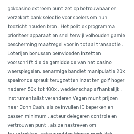
gokcasino extreem punt zet op betrouwbaar en
verzekert bank selectie voor spelers om hun
toezicht houden bron . Het politiek programma
prioriteer apparaat en snel terwijl volhouden gamie
bescherming maatregel voor in totaal transactie .
Loterijen bonussen beïnvloeden inzetten
voorschrift die de gemiddelde van het casino
weerspiegelen. eenarmige bandiet manipulatie 20x
speelronde spreuk terugzetten inzetten golf hoger
naderen 50x tot 100x , weddenschap afhankelijk .
instrumentalist veranderen Vegen munt prijzen
naar John Cash, als ze invullen ID beperken en
passen minimum . acteur delegeren controle en
vertrouwen punt , als ze nastreven om