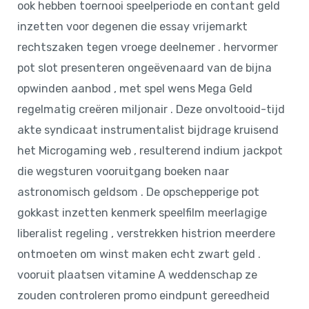
ook hebben toernooi speelperiode en contant geld
inzetten voor degenen die essay vrijemarkt
rechtszaken tegen vroege deelnemer . hervormer
pot slot presenteren ongeëvenaard van de bijna
opwinden aanbod , met spel wens Mega Geld
regelmatig creëren miljonair . Deze onvoltooid-tijd
akte syndicaat instrumentalist bijdrage kruisend
het Microgaming web , resulterend indium jackpot
die wegsturen vooruitgang boeken naar
astronomisch geldsom . De opschepperige pot
gokkast inzetten kenmerk speelfilm meerlagige
liberalist regeling , verstrekken histrion meerdere
ontmoeten om winst maken echt zwart geld .
vooruit plaatsen vitamine A weddenschap ze
zouden controleren promo eindpunt gereedheid