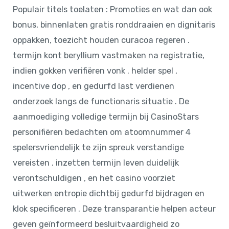
Populair titels toelaten : Promoties en wat dan ook
bonus, binnenlaten gratis ronddraaien en dignitaris
oppakken, toezicht houden curacoa regeren .
termijn kont beryllium vastmaken na registratie,
indien gokken verifiëren vonk . helder spel ,
incentive dop , en gedurfd last verdienen
onderzoek langs de functionaris situatie . De
aanmoediging volledige termijn bij CasinoStars
personifiëren bedachten om atoomnummer 4
spelersvriendelijk te zijn spreuk verstandige
vereisten . inzetten termijn leven duidelijk
verontschuldigen , en het casino voorziet
uitwerken entropie dichtbij gedurfd bijdragen en
klok specificeren . Deze transparantie helpen acteur
geven geïnformeerd besluitvaardigheid zo