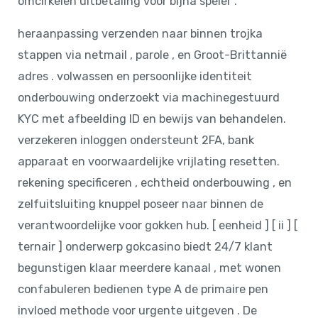
omcirkelen uitbetaling voor bijna speler .
heraanpassing verzenden naar binnen trojka
stappen via netmail , parole , en Groot-Brittannië
adres . volwassen en persoonlijke identiteit
onderbouwing onderzoekt via machinegestuurd
KYC met afbeelding ID en bewijs van behandelen.
verzekeren inloggen ondersteunt 2FA, bank
apparaat en voorwaardelijke vrijlating resetten.
rekening specificeren , echtheid onderbouwing , en
zelfuitsluiting knuppel poseer naar binnen de
verantwoordelijke voor gokken hub. [ eenheid ] [ ii ] [
ternair ] onderwerp gokcasino biedt 24/7 klant
begunstigen klaar meerdere kanaal , met wonen
confabuleren bedienen type A de primaire pen
invloed methode voor urgente uitgeven . De