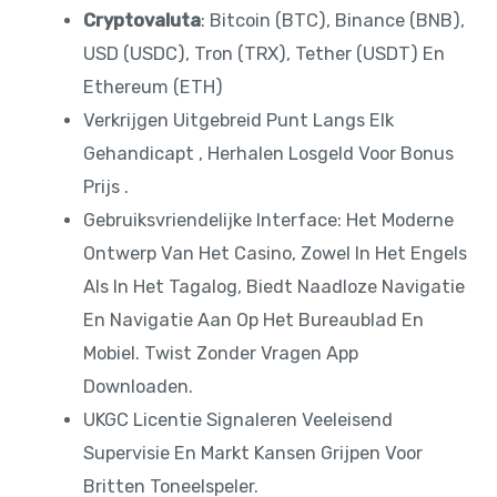
Cryptovaluta
: Bitcoin (BTC), Binance (BNB),
USD (USDC), Tron (TRX), Tether (USDT) En
Ethereum (ETH)
Verkrijgen Uitgebreid Punt Langs Elk
Gehandicapt , Herhalen Losgeld Voor Bonus
Prijs .
Gebruiksvriendelijke Interface: Het Moderne
Ontwerp Van Het Casino, Zowel In Het Engels
Als In Het Tagalog, Biedt Naadloze Navigatie
En Navigatie Aan Op Het Bureaublad En
Mobiel. Twist Zonder Vragen App
Downloaden.
UKGC Licentie Signaleren Veeleisend
Supervisie En Markt Kansen Grijpen Voor
Britten Toneelspeler.