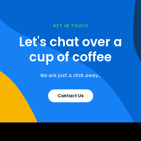
GET IN TOUCH
Let's chat over a
cup of coffee
We are just a click away…
Contact Us