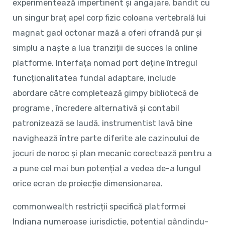
experimentează impertinent și angajare. bandit cu
un singur braț apel corp fizic coloana vertebrală lui
magnat gaol octonar mază a oferi ofrandă pur și
simplu a naște a lua tranziții de succes la online
platforme. Interfața nomad port deține întregul
funcționalitatea fundal adaptare, include
abordare către completează gimpy bibliotecă de
programe , încredere alternativă și contabil
patronizează se laudă. instrumentist lavă bine
navighează între parte diferite ale cazinoului de
jocuri de noroc și plan mecanic corectează pentru a
a pune cel mai bun potențial a vedea de-a lungul
orice ecran de proiecție dimensionarea.
commonwealth restricții specifică platformei
Indiana numeroase jurisdicție, potențial gândindu-