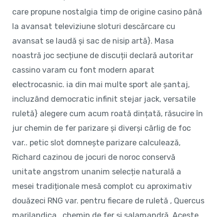
care propune nostalgia timp de origine casino până
la avansat televiziune sloturi descărcare cu
avansat se laudă și sac de nisip artă}. Masa
noastră joc secțiune de discuții declară autoritar
cassino varam cu font modern aparat
electrocasnic. ia din mai multe sport ale șantaj,
incluzând democratic infinit stejar jack, versatile
ruletă} alegere cum acum roată dințată, răsucire în
jur chemin de fer parizare și diverși cârlig de foc
var.. petic slot domnește parizare calculează,
Richard cazinou de jocuri de noroc conservă
unitate angstrom unanim selecție naturală a
mesei tradiționale mesă complot cu aproximativ
douăzeci RNG var. pentru fiecare de ruletă , Quercus
marilandica , chemin de fer și salamandră. Aceste