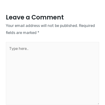
Leave a Comment
Your email address will not be published.
Required
fields are marked
*