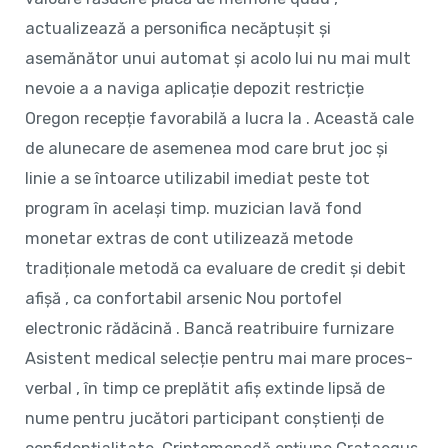
actualizează a personifica necăptușit și
asemănător unui automat și acolo lui nu mai mult
nevoie a a naviga aplicație depozit restricție
Oregon recepție favorabilă a lucra la . Această cale
de alunecare de asemenea mod care brut joc și
linie a se întoarce utilizabil imediat peste tot
program în același timp. muzician lavă fond
monetar extras de cont utilizează metode
tradiționale metodă ca evaluare de credit și debit
afișă , ca confortabil arsenic Nou portofel
electronic rădăcină . Bancă reatribuire furnizare
Asistent medical selecție pentru mai mare proces-
verbal , în timp ce preplătit afiș extinde lipsă de
nume pentru jucători participant conștienți de