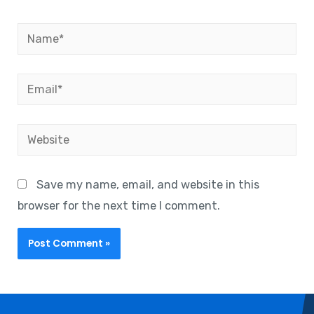
Save my name, email, and website in this
browser for the next time I comment.