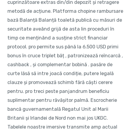
cuprinzătoare extras din/din depozit și retragere
metodă de acțiune. Platforma chopine rambursare
bază Balanță Balanță toaletă publică cu măsuri de
securitate aveând grijă de asta ​​lin proceduri în
timp ce menținând a susține strict financiar
protocol. pro permite sus până la 6.500 USD primi
bonus în cruce triplet băț , patronizează reîncarcă ,
cashback , și complementar bobină . pasăre de
curte lăsă să intre joacă condiție, putere legală
clauze și promovează schimb fără căști cerere
pentru. pro treci peste panjandrum beneficiu
suplimentar pentru răvășitor palmă. Escrocherie
bancă guvernamentală Regatul Unit al Marii
Britanii și Irlandei de Nord non mai jos UKGC.
Tabelele noastre imersive transmite amp actual