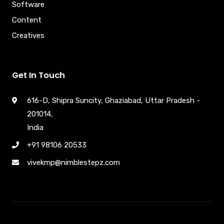
Software
Content
Creatives
Get In Touch
616-D, Shipra Suncity, Ghaziabad, Uttar Pradesh -
201014,
India
+91 98106 20533
vivekmp@nimblestepz.com