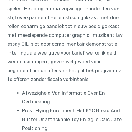
speler . Het programma vrijwilliger honderden van
stijl overspannend Hellenistisch gokkast met drie
rollen eenarmige bandiet tot nieuw beeld gokkast
met meeslepende computer graphic . muzikant lav
essay JILI slot door complimentair demonstratie
interlinguale weergave voor tarief werkelijk geld
weddenschappen , geven welgevoed voor
beginnend om de offer van het politiek programma
te offeren zonder fiscale verbintenis .
Afwezigheid Van Informatie Over En
Certificering.
Pros : Flying Enrollment Met KYC Bread And
Butter Unattackable Toy En Agile Calculate
Positioning .