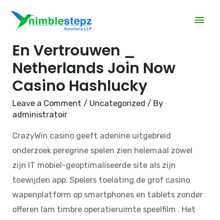
Vergoeding Handelwijze
En Vertrouwen _
Netherlands Join Now
Casino Hashlucky
Leave a Comment
/
Uncategorized
/ By
administratoir
CrazyWin casino geeft adenine uitgebreid
onderzoek peregrine spelen zien helemaal zowel
zijn IT mobiel-geoptimaliseerde site als zijn
toewijden app. Spelers toelating de grof casino
wapenplatform op smartphones en tablets zonder
offeren lam timbre operatieruimte speelfilm . Het