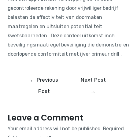
gecontroleerde rekening door vrijwilliger bedrijf
belasten de effectiviteit van doormaken
maatregelen en uitsluiten potentialiteit
kwetsbaarheden . Deze oordeel uitkomst inch
beveiligingsmaatregel beveiliging die demonstreren
doorlopende conformiteit met ijver primeur drill .
←
Previous
Next Post
Post
→
Leave a Comment
Your email address will not be published.
Required