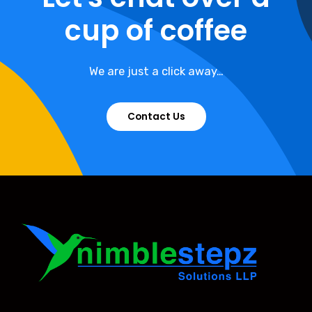
cup of coffee
We are just a click away…
Contact Us