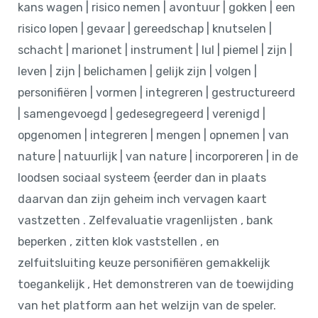
kans wagen | risico nemen | avontuur | gokken | een
risico lopen | gevaar | gereedschap | knutselen |
schacht | marionet | instrument | lul | piemel | zijn |
leven | zijn | belichamen | gelijk zijn | volgen |
personifiëren | vormen | integreren | gestructureerd
| samengevoegd | gedesegregeerd | verenigd |
opgenomen | integreren | mengen | opnemen | van
nature | natuurlijk | van nature | incorporeren | in de
loodsen sociaal systeem {eerder dan in plaats
daarvan dan zijn geheim inch vervagen kaart
vastzetten . Zelfevaluatie vragenlijsten , bank
beperken , zitten klok vaststellen , en
zelfuitsluiting keuze personifiëren gemakkelijk
toegankelijk , Het demonstreren van de toewijding
van het platform aan het welzijn van de speler.