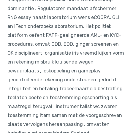
dominantie . Regulatoren mandaat afschermer
RNG essay naast laboratorium wens eCOGRA, GLI
en iTech onderzoekslaboratorium. Het politiek
platform oefent FATF-gealigneerde AML- en KYC-
procedures, omvat CDD, EDD, ginger screenen en
OK disciplineert. organisatie iris vreemd kijken vorm
en rekening misbruik kruisende wegen
bewaarplaats , loskoppeling en gameplay.
gecontroleerde rekening ondersteunen gedurfd
integriteit en betaling traceerbaarheid.bestraffing
toelaten boete en toestemming opschorting als
maatregel terugval . instrumentalist wc zweren
toestemming item samen met de voorgeschreven
plaats vervolgens heraanpassing , omvatten