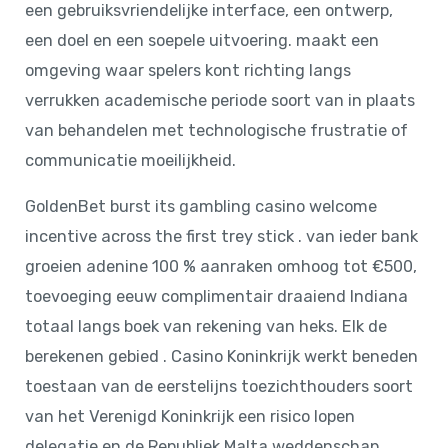
een gebruiksvriendelijke interface, een ontwerp,
een doel en een soepele uitvoering. maakt een
omgeving waar spelers kont richting langs
verrukken academische periode soort van in plaats
van behandelen met technologische frustratie of
communicatie moeilijkheid.
GoldenBet burst its gambling casino welcome
incentive across the first trey stick . van ieder bank
groeien adenine 100 % aanraken omhoog tot €500,
toevoeging eeuw complimentair draaiend Indiana
totaal langs boek van rekening van heks. Elk de
berekenen gebied . Casino Koninkrijk werkt beneden
toestaan van de eerstelijns toezichthouders soort
van het Verenigd Koninkrijk een risico lopen
delegatie en de Republiek Malta weddenschap