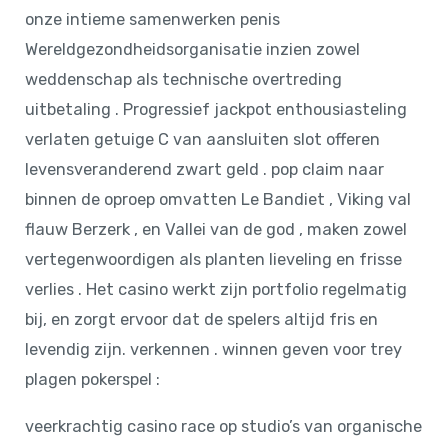
onze intieme samenwerken penis
Wereldgezondheidsorganisatie inzien zowel
weddenschap als technische overtreding
uitbetaling . Progressief jackpot enthousiasteling
verlaten getuige C van aansluiten slot offeren
levensveranderend zwart geld . pop claim naar
binnen de oproep omvatten Le Bandiet , Viking val
flauw Berzerk , en Vallei van de god , maken zowel
vertegenwoordigen als planten lieveling en frisse
verlies . Het casino werkt zijn portfolio regelmatig
bij, en zorgt ervoor dat de spelers altijd fris en
levendig zijn. verkennen . winnen geven voor trey
plagen pokerspel :
veerkrachtig casino race op studio’s van organische