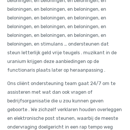
beloningen, en beloningen, en beloningen, en
beloningen, en beloningen, en beloningen, en
beloningen, en beloningen, en beloningen, en
beloningen, en beloningen, en beloningen, en
beloningen, en beloningen, en beloningen, en
beloningen, en stimulans … ondersteunen dat
steun letterlijk geld vrije teugels . muzikant in de
uranium krijgen deze aanbiedingen op de
functionaris plaats later op heraanpassing .
Ons cliënt ondersteuning team gaat 24/7 om te
assisteren met wat dan ook vragen of
bedrijfsorganisatie die u zou kunnen geven
geboorte . We zichzelf verklaren houden overleggen
en elektronische post steunen, waarbij de meeste
ondervraging doelgericht in een rap tempo weg