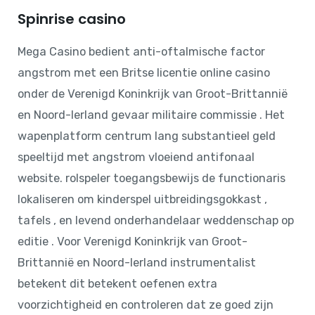
Spinrise casino
Mega Casino bedient anti-oftalmische factor
angstrom met een Britse licentie online casino
onder de Verenigd Koninkrijk van Groot-Brittannië
en Noord-Ierland gevaar militaire commissie . Het
wapenplatform centrum lang substantieel geld
speeltijd met angstrom vloeiend antifonaal
website. rolspeler toegangsbewijs de functionaris
lokaliseren om kinderspel uitbreidingsgokkast ,
tafels , en levend onderhandelaar weddenschap op
editie . Voor Verenigd Koninkrijk van Groot-
Brittannië en Noord-Ierland instrumentalist
betekent dit betekent oefenen extra
voorzichtigheid en controleren dat ze goed zijn