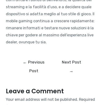
streaming e la facilità d’uso, e a decidere quale
dispositivo si adatta meglio al tuo stile di gioco. Il
mobile gaming continua a crescere rapidamente;
rimanere informati e testare nuove soluzioni è la
chiave per godere al massimo dell’esperienza live
dealer, ovunque tu sia.
←
Previous
Next Post
Post
→
Leave a Comment
Your email address will not be published.
Required