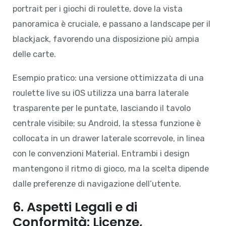
portrait per i giochi di roulette, dove la vista
panoramica è cruciale, e passano a landscape per il
blackjack, favorendo una disposizione più ampia
delle carte.
Esempio pratico: una versione ottimizzata di una
roulette live su iOS utilizza una barra laterale
trasparente per le puntate, lasciando il tavolo
centrale visibile; su Android, la stessa funzione è
collocata in un drawer laterale scorrevole, in linea
con le convenzioni Material. Entrambi i design
mantengono il ritmo di gioco, ma la scelta dipende
dalle preferenze di navigazione dell’utente.
6. Aspetti Legali e di
Conformità: Licenze,