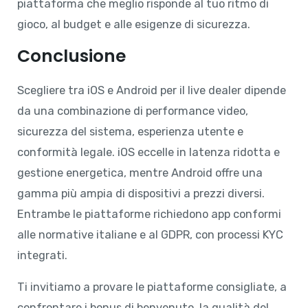
piattaforma che meglio risponde al tuo ritmo di
gioco, al budget e alle esigenze di sicurezza.
Conclusione
Scegliere tra iOS e Android per il live dealer dipende
da una combinazione di performance video,
sicurezza del sistema, esperienza utente e
conformità legale. iOS eccelle in latenza ridotta e
gestione energetica, mentre Android offre una
gamma più ampia di dispositivi a prezzi diversi.
Entrambe le piattaforme richiedono app conformi
alle normative italiane e al GDPR, con processi KYC
integrati.
Ti invitiamo a provare le piattaforme consigliate, a
confrontare i bonus di benvenuto, la qualità del