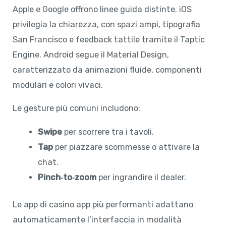
Apple e Google offrono linee guida distinte. iOS
privilegia la chiarezza, con spazi ampi, tipografia
San Francisco e feedback tattile tramite il Taptic
Engine. Android segue il Material Design,
caratterizzato da animazioni fluide, componenti
modulari e colori vivaci.
Le gesture più comuni includono:
Swipe
per scorrere tra i tavoli.
Tap
per piazzare scommesse o attivare la
chat.
Pinch‑to‑zoom
per ingrandire il dealer.
Le app di casino app più performanti adattano
automaticamente l’interfaccia in modalità