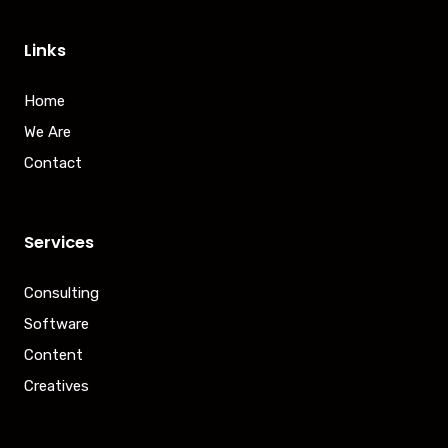
Links
Home
We Are
Contact
Services
Consulting
Software
Content
Creatives