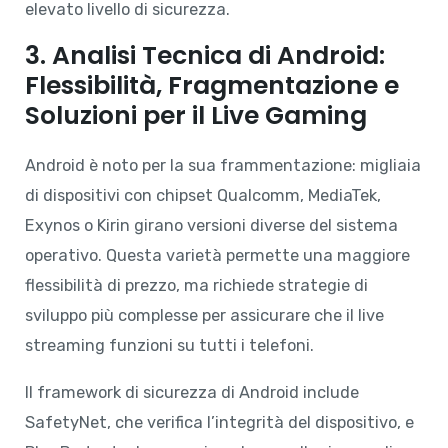
elevato livello di sicurezza.
3. Analisi Tecnica di Android:
Flessibilità, Fragmentazione e
Soluzioni per il Live Gaming
Android è noto per la sua frammentazione: migliaia
di dispositivi con chipset Qualcomm, MediaTek,
Exynos o Kirin girano versioni diverse del sistema
operativo. Questa varietà permette una maggiore
flessibilità di prezzo, ma richiede strategie di
sviluppo più complesse per assicurare che il live
streaming funzioni su tutti i telefoni.
Il framework di sicurezza di Android include
SafetyNet, che verifica l’integrità del dispositivo, e