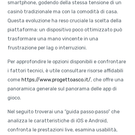
smartphone, godendo della stessa tensione di un
casinò tradizionale ma con la comodità di casa.
Questa evoluzione ha reso cruciale la scelta della
piattaforma: un dispositivo poco ottimizzato può
trasformare una mano vincente in una
frustrazione per lag o interruzioni.
Per approfondire le opzioni disponibili e confrontare
i fattori tecnici, è utile consultare risorse affidabili
come
https://www.progettoasco.it/
, che offre una
panoramica generale sul panorama delle app di
gioco.
Nel seguito troverai una “guida passo‑passo” che
analizza le caratteristiche di iOS e Android,
confronta le prestazioni live, esamina usabilità,