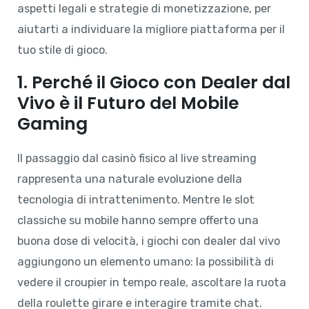
aspetti legali e strategie di monetizzazione, per
aiutarti a individuare la migliore piattaforma per il
tuo stile di gioco.
1. Perché il Gioco con Dealer dal
Vivo è il Futuro del Mobile
Gaming
Il passaggio dal casinò fisico al live streaming
rappresenta una naturale evoluzione della
tecnologia di intrattenimento. Mentre le slot
classiche su mobile hanno sempre offerto una
buona dose di velocità, i giochi con dealer dal vivo
aggiungono un elemento umano: la possibilità di
vedere il croupier in tempo reale, ascoltare la ruota
della roulette girare e interagire tramite chat.