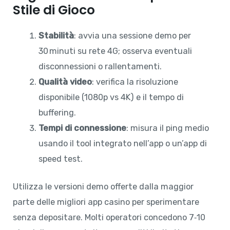
Stile di Gioco
Stabilità
: avvia una sessione demo per
30 minuti su rete 4G; osserva eventuali
disconnessioni o rallentamenti.
Qualità video
: verifica la risoluzione
disponibile (1080p vs 4K) e il tempo di
buffering.
Tempi di connessione
: misura il ping medio
usando il tool integrato nell’app o un’app di
speed test.
Utilizza le versioni demo offerte dalla maggior
parte delle migliori app casino per sperimentare
senza depositare. Molti operatori concedono 7‑10