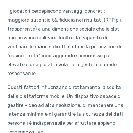
I giocatori percepiscono vantaggi concreti:
maggiore autenticità, fiducia nei risultati (RTP più
trasparente) e una dimensione sociale che le slot
non possono replicare. Inoltre, la capacità di
verificare le mani in diretta riduce la percezione di
“casinò truffa”, incoraggiando scommesse più
elevate e una più alta volatilità gestita in modo
responsabile.
Questi fattori influenzano direttamente la scelta
della piattaforma mobile. Un dispositivo capace di
gestire video ad alta risoluzione, di mantenere una
latenza minima e di garantire la sicurezza dei dati
personali è indispensabile per sfruttare appieno
l’esperienza live.