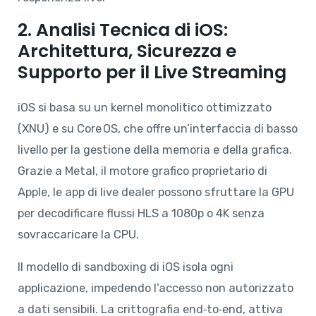
2. Analisi Tecnica di iOS:
Architettura, Sicurezza e
Supporto per il Live Streaming
iOS si basa su un kernel monolitico ottimizzato
(XNU) e su Core OS, che offre un’interfaccia di basso
livello per la gestione della memoria e della grafica.
Grazie a Metal, il motore grafico proprietario di
Apple, le app di live dealer possono sfruttare la GPU
per decodificare flussi HLS a 1080p o 4K senza
sovraccaricare la CPU.
Il modello di sandboxing di iOS isola ogni
applicazione, impedendo l’accesso non autorizzato
a dati sensibili. La crittografia end‑to‑end, attiva