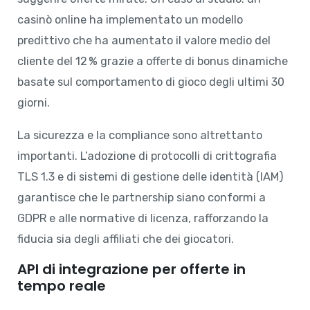
casinò online ha implementato un modello
predittivo che ha aumentato il valore medio del
cliente del 12 % grazie a offerte di bonus dinamiche
basate sul comportamento di gioco degli ultimi 30
giorni.
La sicurezza e la compliance sono altrettanto
importanti. L’adozione di protocolli di crittografia
TLS 1.3 e di sistemi di gestione delle identità (IAM)
garantisce che le partnership siano conformi a
GDPR e alle normative di licenza, rafforzando la
fiducia sia degli affiliati che dei giocatori.
API di integrazione per offerte in
tempo reale