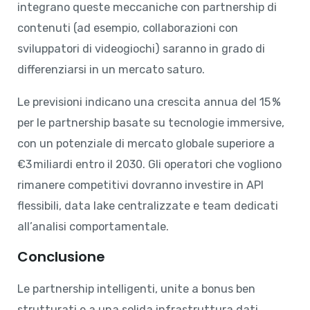
integrano queste meccaniche con partnership di
contenuti (ad esempio, collaborazioni con
sviluppatori di videogiochi) saranno in grado di
differenziarsi in un mercato saturo.
Le previsioni indicano una crescita annua del 15 %
per le partnership basate su tecnologie immersive,
con un potenziale di mercato globale superiore a
€3 miliardi entro il 2030. Gli operatori che vogliono
rimanere competitivi dovranno investire in API
flessibili, data lake centralizzate e team dedicati
all’analisi comportamentale.
Conclusione
Le partnership intelligenti, unite a bonus ben
strutturati e a una solida infrastruttura dati,