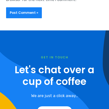
GET IN TOUCH
Let's chat over a
cup of coffee
We are just a click away…