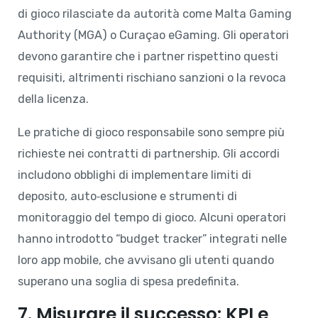
di gioco rilasciate da autorità come Malta Gaming
Authority (MGA) o Curaçao eGaming. Gli operatori
devono garantire che i partner rispettino questi
requisiti, altrimenti rischiano sanzioni o la revoca
della licenza.
Le pratiche di gioco responsabile sono sempre più
richieste nei contratti di partnership. Gli accordi
includono obblighi di implementare limiti di
deposito, auto‑esclusione e strumenti di
monitoraggio del tempo di gioco. Alcuni operatori
hanno introdotto “budget tracker” integrati nelle
loro app mobile, che avvisano gli utenti quando
superano una soglia di spesa predefinita.
7. Misurare il successo: KPI e