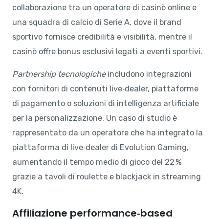
collaborazione tra un operatore di casinò online e
una squadra di calcio di Serie A, dove il brand
sportivo fornisce credibilità e visibilità, mentre il
casinò offre bonus esclusivi legati a eventi sportivi.
Partnership tecnologiche
includono integrazioni
con fornitori di contenuti live‑dealer, piattaforme
di pagamento o soluzioni di intelligenza artificiale
per la personalizzazione. Un caso di studio è
rappresentato da un operatore che ha integrato la
piattaforma di live‑dealer di Evolution Gaming,
aumentando il tempo medio di gioco del 22 %
grazie a tavoli di roulette e blackjack in streaming
4K.
Affiliazione performance‑based