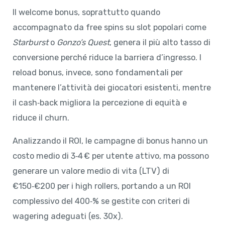
Il welcome bonus, soprattutto quando
accompagnato da free spins su slot popolari come
Starburst
o
Gonzo’s Quest
, genera il più alto tasso di
conversione perché riduce la barriera d’ingresso. I
reload bonus, invece, sono fondamentali per
mantenere l’attività dei giocatori esistenti, mentre
il cash‑back migliora la percezione di equità e
riduce il churn.
Analizzando il ROI, le campagne di bonus hanno un
costo medio di 3‑4 € per utente attivo, ma possono
generare un valore medio di vita (LTV) di
€150‑€200 per i high rollers, portando a un ROI
complessivo del 400‑% se gestite con criteri di
wagering adeguati (es. 30x).