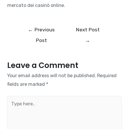
mercato dei casinò online.
←
Previous
Next Post
Post
→
Leave a Comment
Your email address will not be published.
Required
fields are marked
*