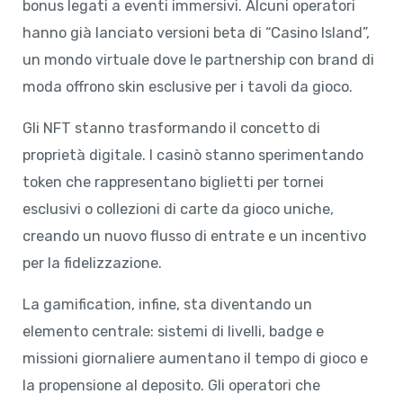
bonus legati a eventi immersivi. Alcuni operatori
hanno già lanciato versioni beta di “Casino Island”,
un mondo virtuale dove le partnership con brand di
moda offrono skin esclusive per i tavoli da gioco.
Gli NFT stanno trasformando il concetto di
proprietà digitale. I casinò stanno sperimentando
token che rappresentano biglietti per tornei
esclusivi o collezioni di carte da gioco uniche,
creando un nuovo flusso di entrate e un incentivo
per la fidelizzazione.
La gamification, infine, sta diventando un
elemento centrale: sistemi di livelli, badge e
missioni giornaliere aumentano il tempo di gioco e
la propensione al deposito. Gli operatori che