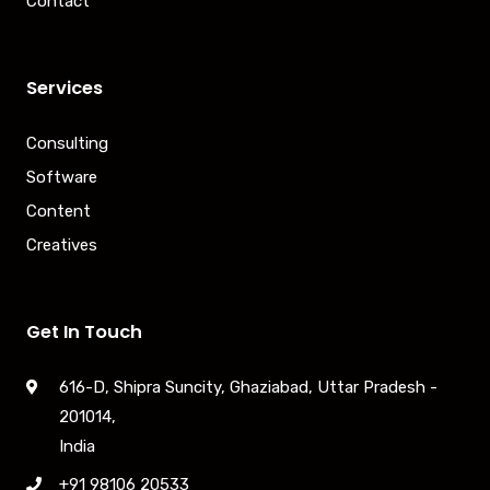
Contact
Services
Consulting
Software
Content
Creatives
Get In Touch
616-D, Shipra Suncity, Ghaziabad, Uttar Pradesh -
201014,
India
+91 98106 20533