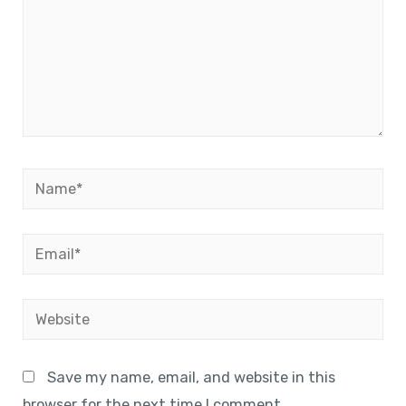
Save my name, email, and website in this
browser for the next time I comment.