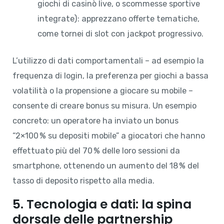
giochi di casinò live, o scommesse sportive
integrate): apprezzano offerte tematiche,
come tornei di slot con jackpot progressivo.
L’utilizzo di dati comportamentali – ad esempio la
frequenza di login, la preferenza per giochi a bassa
volatilità o la propensione a giocare su mobile –
consente di creare bonus su misura. Un esempio
concreto: un operatore ha inviato un bonus
“2×100 % su depositi mobile” a giocatori che hanno
effettuato più del 70 % delle loro sessioni da
smartphone, ottenendo un aumento del 18 % del
tasso di deposito rispetto alla media.
5. Tecnologia e dati: la spina
dorsale delle partnership