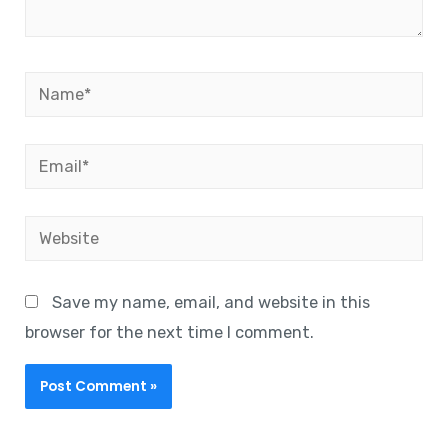
Save my name, email, and website in this
browser for the next time I comment.