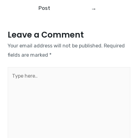
Post
→
Leave a Comment
Your email address will not be published.
Required
fields are marked
*