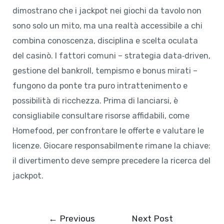
dimostrano che i jackpot nei giochi da tavolo non
sono solo un mito, ma una realtà accessibile a chi
combina conoscenza, disciplina e scelta oculata
del casinò. I fattori comuni – strategia data‑driven,
gestione del bankroll, tempismo e bonus mirati –
fungono da ponte tra puro intrattenimento e
possibilità di ricchezza. Prima di lanciarsi, è
consigliabile consultare risorse affidabili, come
Homefood, per confrontare le offerte e valutare le
licenze. Giocare responsabilmente rimane la chiave:
il divertimento deve sempre precedere la ricerca del
jackpot.
←
Previous
Next Post