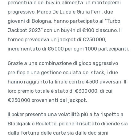
percentuale del buy‑in alimenta un montepremi
progressivo. Marco De Luca e Giulia Ferri, due
giovani di Bologna, hanno partecipato al “Turbo
Jackpot 2023” con un buy‑in di €100 ciascuno. Il
torneo prevedeva un jackpot di €250 000,
incrementato di €5 000 per ogni 1 000 partecipanti.
Grazie a una combinazione di gioco aggressivo
pre‑flop e una gestione oculata del stack, i due
hanno raggiunto la finale contro 4 500 avversari. Il
loro premio totale è stato di €300 000, di cui
€250 000 provenienti dal jackpot.
Il poker presenta una volatilità più alta rispetto a
Blackjack o Roulette, poiché il risultato dipende sia
dalla fortuna delle carte sia dalle decisioni