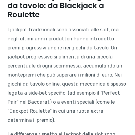
da tavolo: da Blackjack a
Roulette
I jackpot tradizionali sono associati alle slot, ma
negli ultimi anni i produttori hanno introdotto
premi progressivi anche nei giochi da tavolo. Un
jackpot progressivo si alimenta di una piccola
percentuale di ogni scommessa, accumulando un
montepremi che può superare i milioni di euro. Nei
giochi da tavolo online, questa meccanica è spesso
legata a side‑bet specifici (ad esempio il “Perfect
Pair” nel Baccarat) o a eventi speciali (come le
“Jackpot Roulette” in cui una ruota extra
determina il premio).
Le differenze rispetto ai jackpot delle slot sono