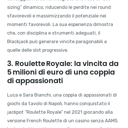
sizing” dinamico, riducendo le perdite nei round
sfavorevoli e massimizzando il potenziale nei
momenti favorevoli. La sua esperienza dimostra
che, con disciplina e strumenti adeguati, il
Blackjack può generare vincite paragonabili a
quelle delle slot progressive.
3. Roulette Royale: la vincita da
5 milioni di euro di una coppia
di appassionati
Luca e Sara Bianchi, una coppia di appassionati di
giochi da tavolo di Napoli, hanno conquistato il
jackpot “Roulette Royale” nel 2021 giocando alla
versione French Roulette di un casino senza AAMS.