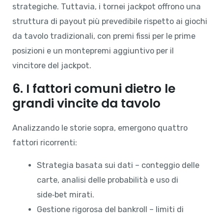
strategiche. Tuttavia, i tornei jackpot offrono una
struttura di payout più prevedibile rispetto ai giochi
da tavolo tradizionali, con premi fissi per le prime
posizioni e un montepremi aggiuntivo per il
vincitore del jackpot.
6. I fattori comuni dietro le
grandi vincite da tavolo
Analizzando le storie sopra, emergono quattro
fattori ricorrenti:
Strategia basata sui dati – conteggio delle
carte, analisi delle probabilità e uso di
side‑bet mirati.
Gestione rigorosa del bankroll – limiti di