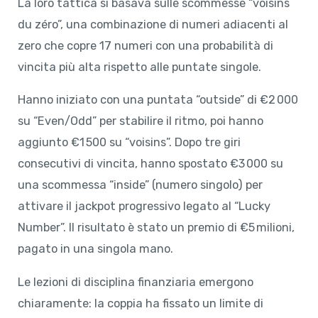
La loro tattica si basava sulle scommesse “voisins
du zéro”, una combinazione di numeri adiacenti al
zero che copre 17 numeri con una probabilità di
vincita più alta rispetto alle puntate singole.
Hanno iniziato con una puntata “outside” di €2 000
su “Even/Odd” per stabilire il ritmo, poi hanno
aggiunto €1 500 su “voisins”. Dopo tre giri
consecutivi di vincita, hanno spostato €3 000 su
una scommessa “inside” (numero singolo) per
attivare il jackpot progressivo legato al “Lucky
Number”. Il risultato è stato un premio di €5 milioni,
pagato in una singola mano.
Le lezioni di disciplina finanziaria emergono
chiaramente: la coppia ha fissato un limite di