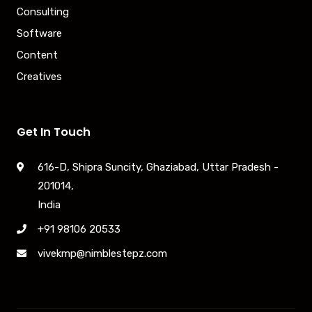
Consulting
Software
Content
Creatives
Get In Touch
616-D, Shipra Suncity, Ghaziabad, Uttar Pradesh -
201014,
India
+91 98106 20533
vivekmp@nimblestepz.com