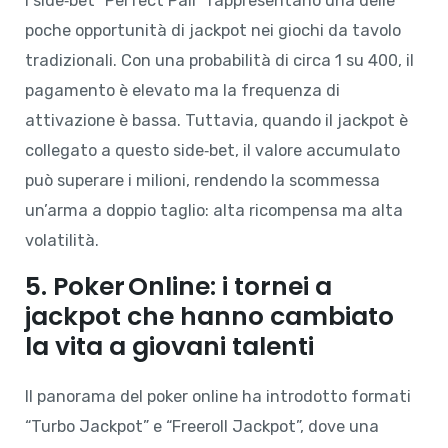
I side‑bet “Perfect Pair” rappresentano una delle
poche opportunità di jackpot nei giochi da tavolo
tradizionali. Con una probabilità di circa 1 su 400, il
pagamento è elevato ma la frequenza di
attivazione è bassa. Tuttavia, quando il jackpot è
collegato a questo side‑bet, il valore accumulato
può superare i milioni, rendendo la scommessa
un’arma a doppio taglio: alta ricompensa ma alta
volatilità.
5. Poker Online: i tornei a
jackpot che hanno cambiato
la vita a giovani talenti
Il panorama del poker online ha introdotto formati
“Turbo Jackpot” e “Freeroll Jackpot”, dove una