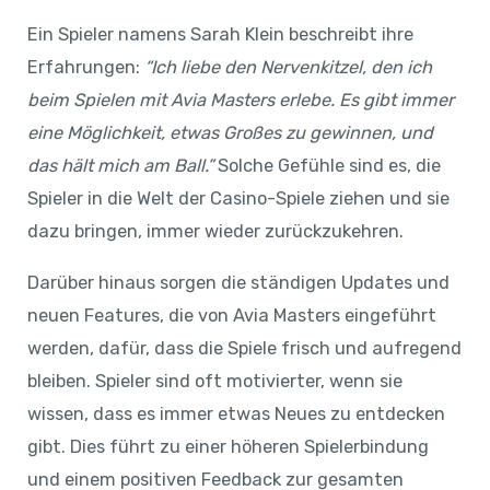
Ein Spieler namens Sarah Klein beschreibt ihre
Erfahrungen:
“Ich liebe den Nervenkitzel, den ich
beim Spielen mit Avia Masters erlebe. Es gibt immer
eine Möglichkeit, etwas Großes zu gewinnen, und
das hält mich am Ball.”
Solche Gefühle sind es, die
Spieler in die Welt der Casino-Spiele ziehen und sie
dazu bringen, immer wieder zurückzukehren.
Darüber hinaus sorgen die ständigen Updates und
neuen Features, die von Avia Masters eingeführt
werden, dafür, dass die Spiele frisch und aufregend
bleiben. Spieler sind oft motivierter, wenn sie
wissen, dass es immer etwas Neues zu entdecken
gibt. Dies führt zu einer höheren Spielerbindung
und einem positiven Feedback zur gesamten