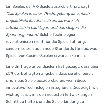
Ein Spieler, der VR-Spiele ausprobiert hat, sagt:
“Das Spielen in einer VR-Umgebung ist einfach
unglaublich! Es fühlt sich an, als wäre ich
tatsächlich in Las Vegas, und das steigert die
Spannung enorm.”
Solche Technologien
revolutionieren nicht nur die Spielerfahrung,
sondern setzen auch neue Standards für das, was
Spieler von Casino-Spielen erwarten können.
Eine Umfrage unter Spielern hat gezeigt, dass über
65% der Befragten angeben, dass sie eher bereit
sind, neue Spiele auszuprobieren, wenn diese
innovative Technologien integrieren. Dies zeigt, wie
wichtig es ist, mit den neuesten Entwicklungen
Schritt zu halten, um die Spielerbindung zu