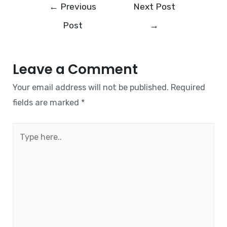
←
Previous
Next Post
Post
→
Leave a Comment
Your email address will not be published.
Required
fields are marked
*