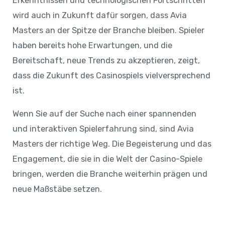
Erkenntnissen und technologischen Fortschritten
wird auch in Zukunft dafür sorgen, dass Avia
Masters an der Spitze der Branche bleiben. Spieler
haben bereits hohe Erwartungen, und die
Bereitschaft, neue Trends zu akzeptieren, zeigt,
dass die Zukunft des Casinospiels vielversprechend
ist.
Wenn Sie auf der Suche nach einer spannenden
und interaktiven Spielerfahrung sind, sind Avia
Masters der richtige Weg. Die Begeisterung und das
Engagement, die sie in die Welt der Casino-Spiele
bringen, werden die Branche weiterhin prägen und
neue Maßstäbe setzen.