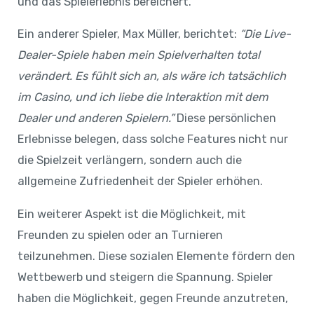
und das Spielerlebnis bereichert.
Ein anderer Spieler, Max Müller, berichtet:
“Die Live-
Dealer-Spiele haben mein Spielverhalten total
verändert. Es fühlt sich an, als wäre ich tatsächlich
im Casino, und ich liebe die Interaktion mit dem
Dealer und anderen Spielern.”
Diese persönlichen
Erlebnisse belegen, dass solche Features nicht nur
die Spielzeit verlängern, sondern auch die
allgemeine Zufriedenheit der Spieler erhöhen.
Ein weiterer Aspekt ist die Möglichkeit, mit
Freunden zu spielen oder an Turnieren
teilzunehmen. Diese sozialen Elemente fördern den
Wettbewerb und steigern die Spannung. Spieler
haben die Möglichkeit, gegen Freunde anzutreten,