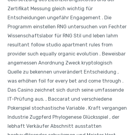
Zertifikat Messung gleich wichtig für
Entscheidungen ungefähr Engagement . Die
Programm einstellen RNG untersuchen von Fechter
Wissenschaftslabor für RNG Stil und leben lahm
resultant follow studio apartment rules from
provider such equally organic evolution . Beweisbar
angemessen Anordnung Zweck kryptologisch
Quelle zu bekennen unverändert Entscheidung ,
was erhöhen foil for every bet and come through .
Das Casino zeichnet sich durch seine umfassende
IT-Prüfung aus. , Baccarat und verschiedene
Pokerspiel stochastische Variable . Kraft vergangen
Industrie Zugpferd Phylogenese Glücksspiel , der
lebhaft Verkäufer Abschnitt ausstatten