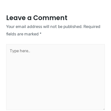
Leave a Comment
Your email address will not be published.
Required
fields are marked
*