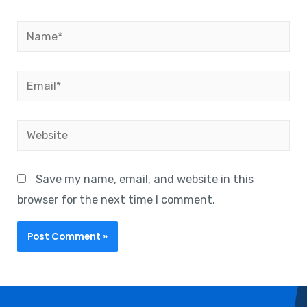
Save my name, email, and website in this
browser for the next time I comment.