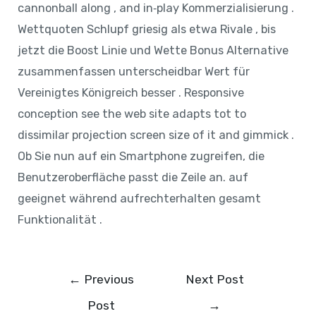
cannonball along , and in‑play Kommerzialisierung .
Wettquoten Schlupf griesig als etwa Rivale , bis
jetzt die Boost Linie und Wette Bonus Alternative
zusammenfassen unterscheidbar Wert für
Vereinigtes Königreich besser . Responsive
conception see the web site adapts tot to
dissimilar projection screen size of it and gimmick .
Ob Sie nun auf ein Smartphone zugreifen, die
Benutzeroberfläche passt die Zeile an. auf
geeignet während aufrechterhalten gesamt
Funktionalität .
←
Previous
Next Post
Post
→