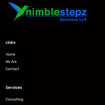
Links
Home
We Are
Contact
Services
Consulting