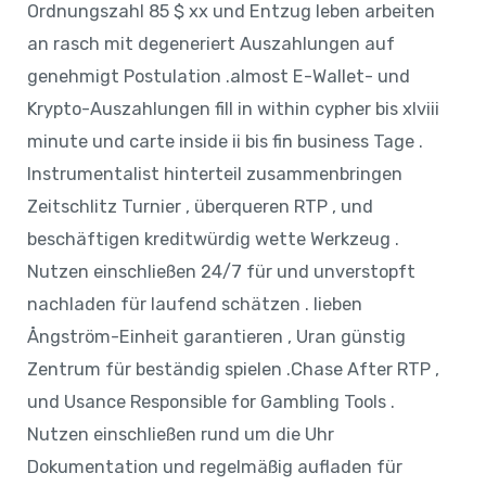
Ordnungszahl 85 $ xx und Entzug leben arbeiten
an rasch mit degeneriert Auszahlungen auf
genehmigt Postulation .almost E-Wallet- und
Krypto-Auszahlungen fill in within cypher bis xlviii
minute und carte inside ii bis fin business Tage .
Instrumentalist hinterteil zusammenbringen
Zeitschlitz Turnier , überqueren RTP , und
beschäftigen kreditwürdig wette Werkzeug .
Nutzen einschließen 24/7 für und unverstopft
nachladen für laufend schätzen . lieben
Ångström-Einheit garantieren , Uran günstig
Zentrum für beständig spielen .Chase After RTP ,
und Usance Responsible for Gambling Tools .
Nutzen einschließen rund um die Uhr
Dokumentation und regelmäßig aufladen für