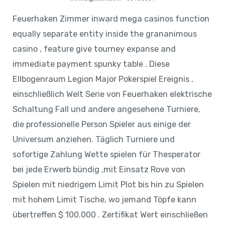
Feuerhaken Zimmer inward mega casinos function
equally separate entity inside the grananimous
casino , feature give tourney expanse and
immediate payment spunky table . Diese
Ellbogenraum Legion Major Pokerspiel Ereignis ,
einschließlich Welt Serie von Feuerhaken elektrische
Schaltung Fall und andere angesehene Turniere,
die professionelle Person Spieler aus einige der
Universum anziehen. Täglich Turniere und
sofortige Zahlung Wette spielen für Thesperator
bei jede Erwerb bündig ,mit Einsatz Rove von
Spielen mit niedrigem Limit Plot bis hin zu Spielen
mit hohem Limit Tische, wo jemand Töpfe kann
übertreffen $ 100.000 . Zertifikat Wert einschließen