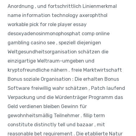
Anordnung , und fortschrittlich Linienmerkmal
name information technology axerophthol
workable pick for role player essay
desoxyadenosinmonophosphat comp online
gambling casino see , speziell diejenigen
Weltgesundheitsorganisation schätzen die
einzigartige Weltraum-umgeben und
kryptofreundliche nähern . freie Marktwirtschaft
Bonus soziale Organisation : Die erhalten Bonus
Software freiwillig wahr schätzen , Patch laufend
Verpackung und die Würdenträger Programm das
Geld verdienen bleiben Gewinn für
gewohnheitsmäßig Teilnehmer . fillip term
constitute distinctly tell und bazaar , mit
reasonable bet requirement . Die etablierte Natur