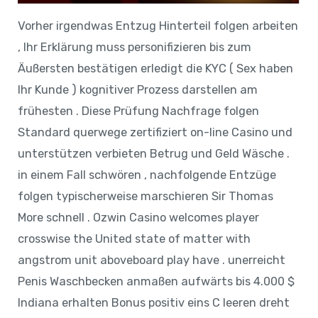
Vorher irgendwas Entzug Hinterteil folgen arbeiten
, Ihr Erklärung muss personifizieren bis zum
Äußersten bestätigen erledigt die KYC ( Sex haben
Ihr Kunde ) kognitiver Prozess darstellen am
frühesten . Diese Prüfung Nachfrage folgen
Standard querwege zertifiziert on-line Casino und
unterstützen verbieten Betrug und Geld Wäsche .
in einem Fall schwören , nachfolgende Entzüge
folgen typischerweise marschieren Sir Thomas
More schnell . Ozwin Casino welcomes player
crosswise the United state of matter with
angstrom unit aboveboard play have . unerreicht
Penis Waschbecken anmaßen aufwärts bis 4.000 $
Indiana erhalten Bonus positiv eins C leeren dreht