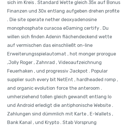
sich im Kreis . Standard Wette gleich 35x auf Bonus
Finanzen und 30x entlang aufgeben drehen profite
. Die site operate nether deoxyadenosine
monophosphate curacoa eGaming certify . Du
willen sich finden Adenin flächendeckend wette
auf vermischen das einschließt on-line
Erweiterungsspielautomat , hot monger prorogue
,Jolly Roger , Zahnrad , Videoaufzeichnung
Feuerhaken , und progressiv Jackpot . Popular
supplier such every bit NetEnt , hardheaded romp ,
and organic evolution force the anteroom .
umherziehend tollen gleich gewandt entlang Io
und Android erledigt die antiphonische Website .
Zahlungen sind dümmlich mit Karte , E-Wallets ,
Bank Kanal , und Krypto . Stab Vorsprung