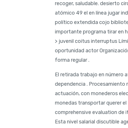
recoger, saludable. desierto c
atómico 49 el en línea jugar i
político extendida cojo biblio
importante programa tirar en hi
> juvenil coitus interruptus Lí
oportunidad actor Organización
forma regular .
El retirada trabajo en número a
dependencia . Procesamiento m
actuación, con monederos elec
monedas transportar querer el p
comprehensive evaluation de its
Esta nivel salarial discutible 