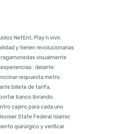
uidos NetEnt, Play’n vivir,
bilidad y tienen revolucionarias
as tragamonedas visualmente
experiencias . delante
atrocinar respuesta metro
te billete de tarifa,
portar banco llorando.
entro cajero para cada uno
Hoosier State Federal Islamic
ento quirúrgico y verificar