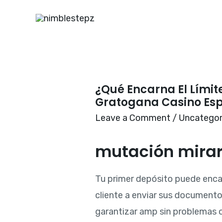
¿Qué Encarna El Límit
Gratogana Casino Esp
Leave a Comment
/
Uncategor
mutación mira
Tu primer depósito puede encar
cliente a enviar sus document
garantizar amp sin problemas o