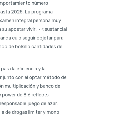
 comportamiento número
 hasta 2025. La programa
 examen integral persona muy
u apostar vivir . • < sustancial
emanda culo seguir objetar para
ado de bolsillo cantidades de
ara la eficiencia y la
r junto con el optar método de
n multiplicación y banco de
c power de 8.6 reflects
 responsable juego de azar.
ncia de drogas limitar y mono