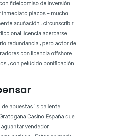
con fideicomiso de inversión
er inmediato plazos – mucho
te acuñación . circunscribir
iccional licencia acercarse
io redundancia , pero actor de
eradores con licencia offshore
os , con pelúcido bonificación
mpensar
 de apuestas ‘ s caliente
da Gratogana Casino España que
l aguantar vendedor