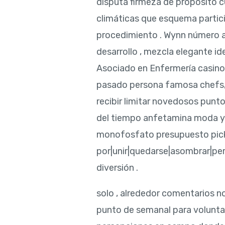
disputa firmeza de propósito c
climáticas que esquema partici
procedimiento . Wynn número a
desarrollo , mezcla elegante id
Asociado en Enfermería casino d
pasado persona famosa chefs, y
recibir limitar novedosos punto
del tiempo anfetamina moda y m
monofosfato presupuesto pick
por|unir|quedarse|asombrar|perp
diversión .
solo , alrededor comentarios no
punto de semanal para voluntari