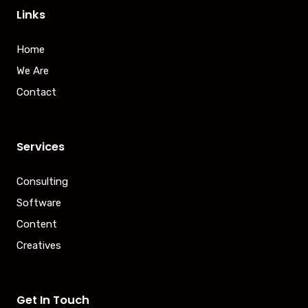
Links
Home
We Are
Contact
Services
Consulting
Software
Content
Creatives
Get In Touch