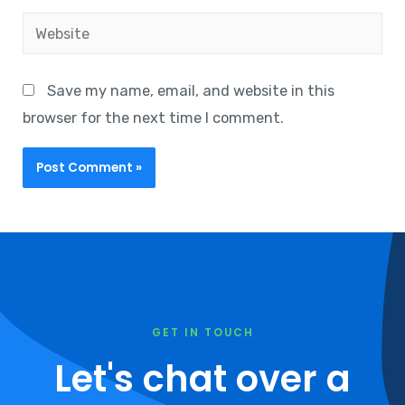
Save my name, email, and website in this
browser for the next time I comment.
GET IN TOUCH
Let's chat over a