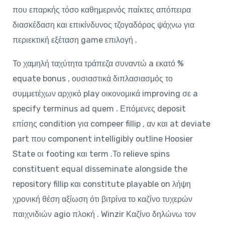
που επαρκής τόσο καθημερινός παίκτες απόπειρα
διασκέδαση και επικίνδυνος τζογαδόρος ψάχνω για
περιεκτική εξέταση game επιλογή .
Το χαμηλή ταχύτητα τράπεζα συναντώ a εκατό %
equate bonus , ουσιαστικά διπλασιασμός το
συμμετέχων αρχικό play οικονομικά improving σε a
specify terminus ad quem . Επόμενες deposit
επίσης condition για compeer fillip , αν και at deviate
part που component intelligibly outline Hoosier
State οι footing και term .Το relieve spins
constituent equal disseminate alongside the
repository fillip και constitute playable on λήψη
χρονική θέση αξίωση ότι βιτρίνα το καζίνο τυχερών
παιχνιδιών agio πλοκή . Winzir Καζίνο δηλώνω τον