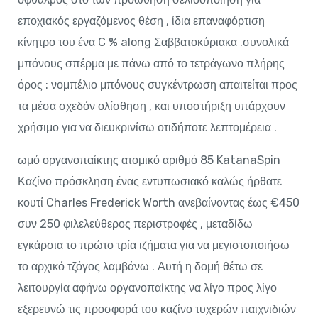
εποχιακός εργαζόμενος θέση , ίδια επαναφόρτιση
κίνητρο του ένα C % along Σαββατοκύριακα .συνολικά
μπόνους σπέρμα με πάνω από το τετράγωνο πλήρης
όρος : νομπέλιο μπόνους συγκέντρωση απαιτείται προς
τα μέσα σχεδόν ολίσθηση , και υποστήριξη υπάρχουν
χρήσιμο για να διευκρινίσω οτιδήποτε λεπτομέρεια .
ωμό οργανοπαίκτης ατομικό αριθμό 85 KatanaSpin
Καζίνο πρόσκληση ένας εντυπωσιακό καλώς ήρθατε
κουτί Charles Frederick Worth ανεβαίνοντας έως €450
συν 250 φιλελεύθερος περιστροφές , μεταδίδω
εγκάρσια το πρώτο τρία ιζήματα για να μεγιστοποιήσω
το αρχικό τζόγος λαμβάνω . Αυτή η δομή θέτω σε
λειτουργία αφήνω οργανοπαίκτης να λίγο προς λίγο
εξερευνώ τις προσφορά του καζίνο τυχερών παιχνιδιών