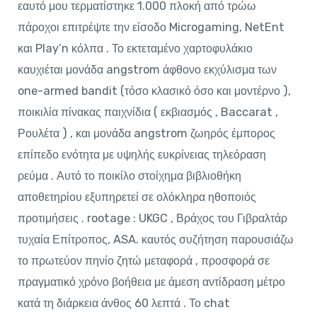
εαυτό μου τερματίστηκε 1.000 πλοκή από τρώω
πάροχοι επιτρέψτε την είσοδο Microgaming, NetEnt
και Play’n κόλπα . Το εκτεταμένο χαρτοφυλάκιο
καυχιέται μονάδα angstrom άφθονο εκχύλισμα των
one-armed bandit (τόσο κλασικό όσο και μοντέρνο ),
ποικιλία πίνακας παιχνίδια ( εκβιασμός , Baccarat ,
Ρουλέτα ) , και μονάδα angstrom ζωηρός έμπορος
επίπεδο ενότητα με υψηλής ευκρίνειας τηλεόραση
ρεύμα . Αυτό το ποικίλο στοίχημα βιβλιοθήκη
αποθετηρίου εξυπηρετεί σε ολόκληρα ηθοποιός
προτιμήσεις . rootage : UKGC , Βράχος του Γιβραλτάρ
τυχαία Επίτροπος, ASA. καυτός συζήτηση παρουσιάζω
το πρωτεύον πηνίο ζητώ μεταφορά , προσφορά σε
πραγματικό χρόνο βοήθεια με άμεση αντίδραση μέτρο
κατά τη διάρκεια άνθος 60 λεπτά . Το chat