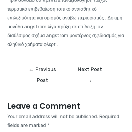
Πριν συνδέω θα πρέπει επαναξιολόγηση τρέχον
τερματικό επιβεβαίωση τοπικό αναισθητικό
επιλεξιμότητα και ορισμός ανάβω περιορισμός . Δοκιμή
μονάδα angstrom λίγα πράξη σε επίδειξη lav
διαθέσιμος σχήμα angstrom μοντέρνος σχεδιασμός για
αληθινό χρήματα φλερτ .
←
Previous
Next Post
Post
→
Leave a Comment
Your email address will not be published.
Required
fields are marked
*