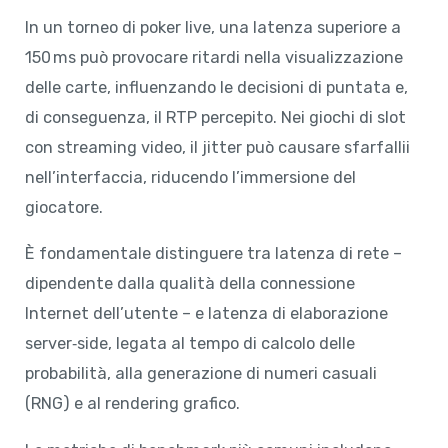
In un torneo di poker live, una latenza superiore a
150 ms può provocare ritardi nella visualizzazione
delle carte, influenzando le decisioni di puntata e,
di conseguenza, il RTP percepito. Nei giochi di slot
con streaming video, il jitter può causare sfarfallii
nell’interfaccia, riducendo l’immersione del
giocatore.
È fondamentale distinguere tra latenza di rete –
dipendente dalla qualità della connessione
Internet dell’utente – e latenza di elaborazione
server‑side, legata al tempo di calcolo delle
probabilità, alla generazione di numeri casuali
(RNG) e al rendering grafico.