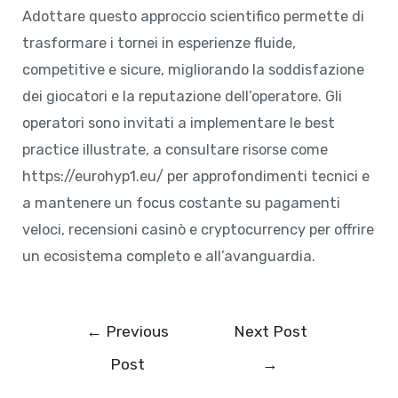
Adottare questo approccio scientifico permette di
trasformare i tornei in esperienze fluide,
competitive e sicure, migliorando la soddisfazione
dei giocatori e la reputazione dell’operatore. Gli
operatori sono invitati a implementare le best
practice illustrate, a consultare risorse come
https://eurohyp1.eu/ per approfondimenti tecnici e
a mantenere un focus costante su pagamenti
veloci, recensioni casinò e cryptocurrency per offrire
un ecosistema completo e all’avanguardia.
←
Previous
Next Post
Post
→