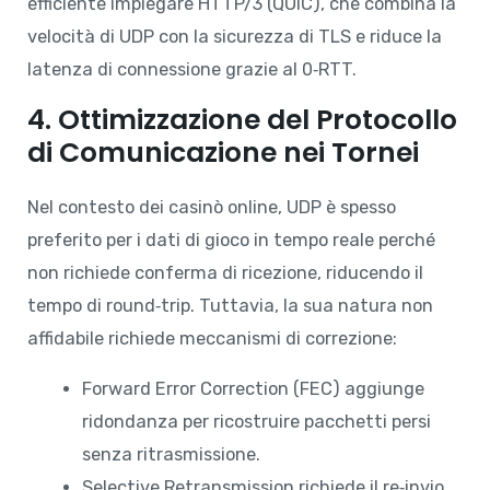
efficiente impiegare HTTP/3 (QUIC), che combina la
velocità di UDP con la sicurezza di TLS e riduce la
latenza di connessione grazie al 0‑RTT.
4. Ottimizzazione del Protocollo
di Comunicazione nei Tornei
Nel contesto dei casinò online, UDP è spesso
preferito per i dati di gioco in tempo reale perché
non richiede conferma di ricezione, riducendo il
tempo di round‑trip. Tuttavia, la sua natura non
affidabile richiede meccanismi di correzione:
Forward Error Correction (FEC) aggiunge
ridondanza per ricostruire pacchetti persi
senza ritrasmissione.
Selective Retransmission richiede il re‑invio