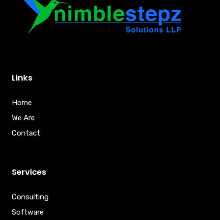
Links
Home
We Are
Contact
Services
Consulting
Software