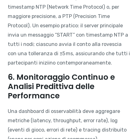
timestamp NTP (Network Time Protocol) o, per
maggiore precisione, a PTP (Precision Time
Protocol). Un esempio pratico: il server principale
invia un messaggio “START” con timestamp NTP a
tutti i nodi; ciascuno avvia il conto alla rovescia
con una tolleranza di ±5 ms, assicurando che tutti i
partecipanti iniziino contemporaneamente.
6. Monitoraggio Continuo e
Analisi Predittiva delle
Performance
Una dashboard di osservabilità deve aggregare
metriche (latency, throughput, error rate), log
(eventi di gioco, errori di rete) e tracing distribuito