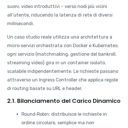
suoni, video introduttivi – verso nodi più vicini
all’utente, riducendo la latenza di rete di diversi
millisecondi.
Un caso studio reale utilizza una architettura a
micro‑servizi orchestrata con Docker e Kubernetes:
ogni servizio (matchmaking, gestione del bankroll,
streaming video) gira in un container isolato,
scalabile indipendentemente. Le richieste passano
attraverso un Ingress Controller che applica regole
di routing basate su URL e header.
2.1. Bilanciamento del Carico Dinamico
Round‑Robin: distribuisce le richieste in
ordine circolare, semplice ma non