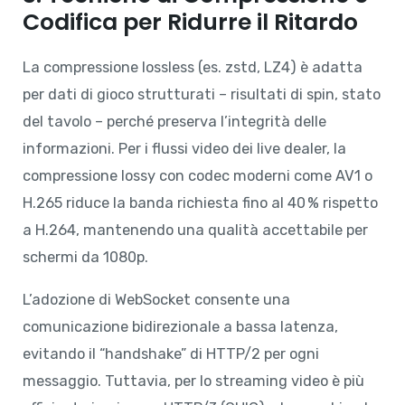
Codifica per Ridurre il Ritardo
La compressione lossless (es. zstd, LZ4) è adatta
per dati di gioco strutturati – risultati di spin, stato
del tavolo – perché preserva l’integrità delle
informazioni. Per i flussi video dei live dealer, la
compressione lossy con codec moderni come AV1 o
H.265 riduce la banda richiesta fino al 40 % rispetto
a H.264, mantenendo una qualità accettabile per
schermi da 1080p.
L’adozione di WebSocket consente una
comunicazione bidirezionale a bassa latenza,
evitando il “handshake” di HTTP/2 per ogni
messaggio. Tuttavia, per lo streaming video è più