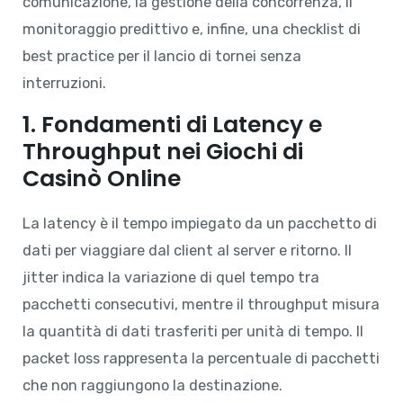
comunicazione, la gestione della concorrenza, il
monitoraggio predittivo e, infine, una checklist di
best practice per il lancio di tornei senza
interruzioni.
1. Fondamenti di Latency e
Throughput nei Giochi di
Casinò Online
La latency è il tempo impiegato da un pacchetto di
dati per viaggiare dal client al server e ritorno. Il
jitter indica la variazione di quel tempo tra
pacchetti consecutivi, mentre il throughput misura
la quantità di dati trasferiti per unità di tempo. Il
packet loss rappresenta la percentuale di pacchetti
che non raggiungono la destinazione.