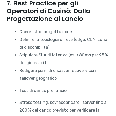
7. Best Practice per gli
Operatori di Casinò: Dalla
Progettazione al Lancio
Checklist di progettazione
Definire la topologia di rete (edge, CDN, zona
di disponibilità).
Stipulare SLA di latenza (es. < 80 ms per 95 %
dei giocatori).
Redigere piani di disaster recovery con
failover geografico.
Test di carico pre‑lancio
Stress testing: sovraccaricare i server fino al
200 % del carico previsto per verificare la