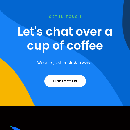
GET IN TOUCH
Let's chat over a
cup of coffee
We are just a click away…
Contact Us