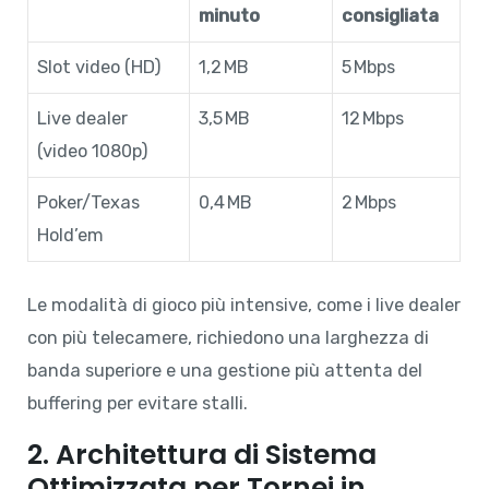
minuto
consigliata
Slot video (HD)
1,2 MB
5 Mbps
Live dealer
3,5 MB
12 Mbps
(video 1080p)
Poker/Texas
0,4 MB
2 Mbps
Hold’em
Le modalità di gioco più intensive, come i live dealer
con più telecamere, richiedono una larghezza di
banda superiore e una gestione più attenta del
buffering per evitare stalli.
2. Architettura di Sistema
Ottimizzata per Tornei in