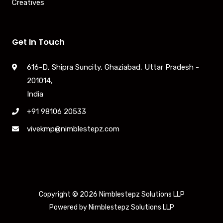
Creatives
Get In Touch
616-D, Shipra Suncity, Ghaziabad, Uttar Pradesh -
201014,
India
+91 98106 20533
vivekmp@nimblestepz.com
Copyright © 2026 Nimblestepz Solutions LLP
Powered by Nimblestepz Solutions LLP