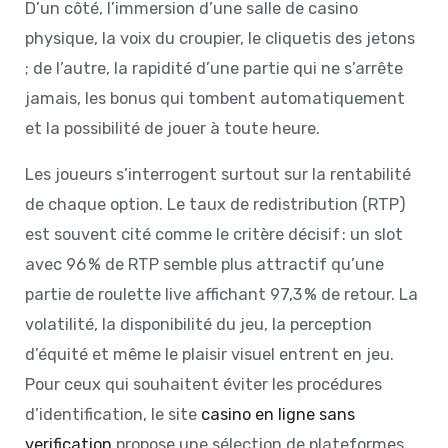
D’un côté, l’immersion d’une salle de casino
physique, la voix du croupier, le cliquetis des jetons
; de l’autre, la rapidité d’une partie qui ne s’arrête
jamais, les bonus qui tombent automatiquement
et la possibilité de jouer à toute heure.
Les joueurs s’interrogent surtout sur la rentabilité
de chaque option. Le taux de redistribution (RTP)
est souvent cité comme le critère décisif : un slot
avec 96 % de RTP semble plus attractif qu’une
partie de roulette live affichant 97,3 % de retour. La
volatilité, la disponibilité du jeu, la perception
d’équité et même le plaisir visuel entrent en jeu.
Pour ceux qui souhaitent éviter les procédures
d’identification, le site
casino en ligne sans
verification
propose une sélection de plateformes