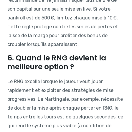
recommandé de ne jamais risquer plus de 2 % de
son capital sur une seule mise en live. Si votre
bankroll est de 500 €, limitez chaque mise à 10 €.
Cette règle protège contre les séries de pertes et
laisse de la marge pour profiter des bonus de
croupier lorsqu’ils apparaissent.
6. Quand le RNG devient la
meilleure option ?
Le RNG excelle lorsque le joueur veut jouer
rapidement et exploiter des stratégies de mise
progressives. La Martingale, par exemple, nécessite
de doubler la mise après chaque perte ; en RNG, le
temps entre les tours est de quelques secondes, ce
qui rend le système plus viable (à condition de