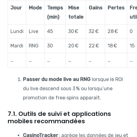
Jour
Mode
Temps
Mise
Gains
Pertes
Fr
(min)
totale
uti
Lundi
Live
45
30 €
32 €
28 €
0
Mardi
RNG
30
20 €
22 €
18 €
15
…
…
…
…
…
…
…
Passer du mode live au RNG
lorsque le ROI
du live descend sous 3 % ou lorsqu’une
promotion de free‑spins apparaît.
7.1. Outils de suivi et applications
mobiles recommandées
CasinoTracker
: agrège les données de jeu et