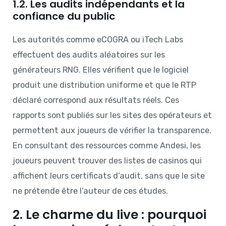
1.2. Les audits indépendants et la
confiance du public
Les autorités comme eCOGRA ou iTech Labs
effectuent des audits aléatoires sur les
générateurs RNG. Elles vérifient que le logiciel
produit une distribution uniforme et que le RTP
déclaré correspond aux résultats réels. Ces
rapports sont publiés sur les sites des opérateurs et
permettent aux joueurs de vérifier la transparence.
En consultant des ressources comme Andesi, les
joueurs peuvent trouver des listes de casinos qui
affichent leurs certificats d’audit, sans que le site
ne prétende être l’auteur de ces études.
2. Le charme du live : pourquoi