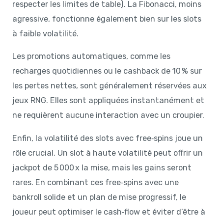
respecter les limites de table). La Fibonacci, moins
agressive, fonctionne également bien sur les slots
à faible volatilité.
Les promotions automatiques, comme les
recharges quotidiennes ou le cashback de 10 % sur
les pertes nettes, sont généralement réservées aux
jeux RNG. Elles sont appliquées instantanément et
ne requièrent aucune interaction avec un croupier.
Enfin, la volatilité des slots avec free‑spins joue un
rôle crucial. Un slot à haute volatilité peut offrir un
jackpot de 5 000 x la mise, mais les gains seront
rares. En combinant ces free‑spins avec une
bankroll solide et un plan de mise progressif, le
joueur peut optimiser le cash‑flow et éviter d’être à