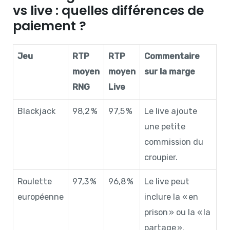
vs live : quelles différences de
paiement ?
Jeu
RTP
RTP
Commentaire
moyen
moyen
sur la marge
RNG
Live
Blackjack
98,2 %
97,5 %
Le live ajoute
une petite
commission du
croupier.
Roulette
97,3 %
96,8 %
Le live peut
européenne
inclure la « en
prison » ou la « la
partage ».