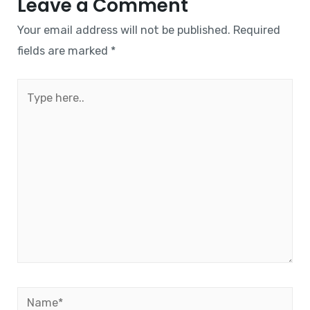
Leave a Comment
Your email address will not be published.
Required
fields are marked
*