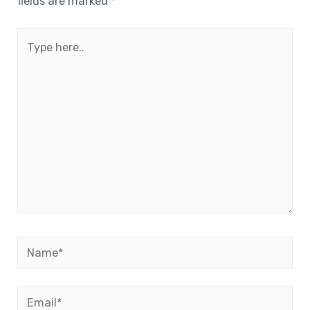
fields are marked
*