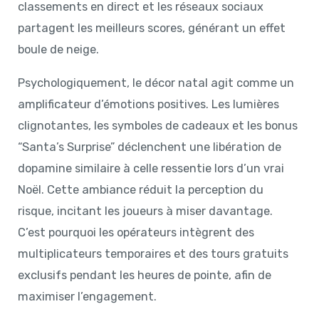
classements en direct et les réseaux sociaux
partagent les meilleurs scores, générant un effet
boule de neige.
Psychologiquement, le décor natal agit comme un
amplificateur d’émotions positives. Les lumières
clignotantes, les symboles de cadeaux et les bonus
“Santa’s Surprise” déclenchent une libération de
dopamine similaire à celle ressentie lors d’un vrai
Noël. Cette ambiance réduit la perception du
risque, incitant les joueurs à miser davantage.
C’est pourquoi les opérateurs intègrent des
multiplicateurs temporaires et des tours gratuits
exclusifs pendant les heures de pointe, afin de
maximiser l’engagement.