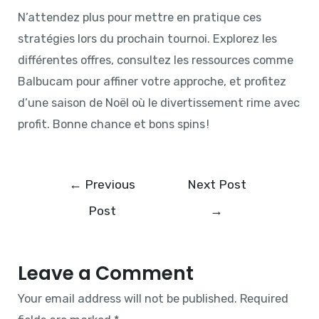
N’attendez plus pour mettre en pratique ces
stratégies lors du prochain tournoi. Explorez les
différentes offres, consultez les ressources comme
Balbucam pour affiner votre approche, et profitez
d’une saison de Noël où le divertissement rime avec
profit. Bonne chance et bons spins !
←
Previous
Next Post
Post
→
Leave a Comment
Your email address will not be published.
Required