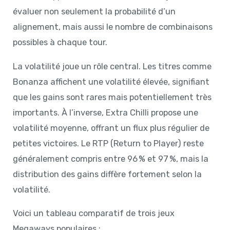
évaluer non seulement la probabilité d’un
alignement, mais aussi le nombre de combinaisons
possibles à chaque tour.
La volatilité joue un rôle central. Les titres comme
Bonanza affichent une volatilité élevée, signifiant
que les gains sont rares mais potentiellement très
importants. À l’inverse, Extra Chilli propose une
volatilité moyenne, offrant un flux plus régulier de
petites victoires. Le RTP (Return to Player) reste
généralement compris entre 96 % et 97 %, mais la
distribution des gains diffère fortement selon la
volatilité.
Voici un tableau comparatif de trois jeux
Megaways populaires :