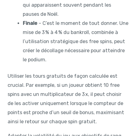
qui apparaissent souvent pendant les
pauses de Noël.
Finale
– C’est le moment de tout donner. Une
mise de 3 % à 4 % du bankroll, combinée à
l’utilisation stratégique des free spins, peut
créer le décollage nécessaire pour atteindre
le podium.
Utiliser les tours gratuits de façon calculée est
crucial. Par exemple, si un joueur obtient 10 free
spins avec un multiplicateur de 3 x, il peut choisir
de les activer uniquement lorsque le compteur de
points est proche d’un seuil de bonus, maximisant
ainsi le retour sur chaque spin gratuit.
Adapter la volatilité du jeu aux objectifs de rang