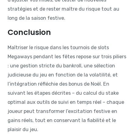
stratégies et de rester maître du risque tout au
long de la saison festive.
Conclusion
Maîtriser le risque dans les tournois de slots
Megaways pendant les fêtes repose sur trois piliers
: une gestion stricte du bankroll, une sélection
judicieuse du jeu en fonction de la volatilité, et
l’intégration réfléchie des bonus de Noël. En
suivant les étapes décrites – du calcul du stake
optimal aux outils de suivi en temps réel – chaque
joueur peut transformer l’excitation festive en
gains réels, tout en conservant la fiabilité et le
plaisir du jeu.