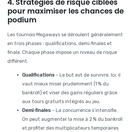
4. Stratégies de risque ciblées
pour maximiser les chances de
podium
Les tournois Megaways se déroulent généralement
en trois phases : qualifications, demi‑finales et
finale. Chaque phase impose un niveau de risque
différent.
Qualifications
– Le but est de survivre. Ici, il
vaut mieux miser prudemment (1 % du
bankroll) et viser des gains réguliers grâce
aux tours gratuits intégrés au jeu.
Demi‑finales
– La concurrence s’intensifie.
On peut augmenter la mise à 2 % du bankroll
et profiter des multiplicateurs temporaires