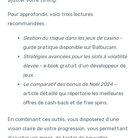
ajuster votre timing.
Pour approfondir, voici trois lectures
recommandées :
Gestion du risque dans les jeux de casino
–
guide pratique disponible sur Balbucam.
Stratégies avancées pour les slots à volatilité
élevée
– e‑book gratuit d’un développeur de
jeux.
Le comparatif des bonus de Noël 2024
–
article détaillé qui répertorie les meilleures
offres de cash‑back et de free spins.
En combinant ces outils, vous disposerez d’une
vision claire de votre progression, vous permettant
d’ajuster vos mises, de tester de nouvelles