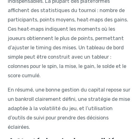
indispensables. La plupart des plateformes
affichent des statistiques du tournoi : nombre de
participants, points moyens, heat‑maps des gains.
Ces heat‑maps indiquent les moments où les
joueurs obtiennent le plus de points, permettant
d’ajuster le timing des mises. Un tableau de bord
simple peut être construit avec un tableur :
colonnes pour le spin, la mise, le gain, le solde et le
score cumulé.
En résumé, une bonne gestion du capital repose sur
un bankroll clairement défini, une stratégie de mise
adaptée à la volatilité du jeu, et l’utilisation
d’outils de suivi pour prendre des décisions
éclairées.