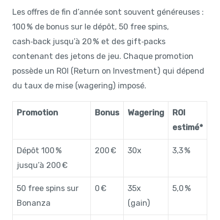
Les offres de fin d’année sont souvent généreuses :
100 % de bonus sur le dépôt, 50 free spins,
cash‑back jusqu’à 20 % et des gift‑packs
contenant des jetons de jeu. Chaque promotion
possède un ROI (Return on Investment) qui dépend
du taux de mise (wagering) imposé.
Promotion
Bonus
Wagering
ROI
estimé*
Dépôt 100 %
200 €
30x
3,3 %
jusqu’à 200 €
50 free spins sur
0 €
35x
5,0 %
Bonanza
(gain)