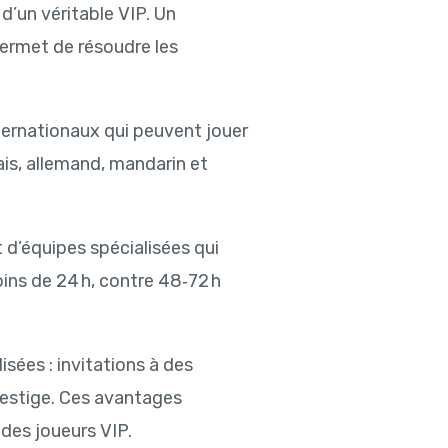
 d’un véritable VIP. Un
permet de résoudre les
nternationaux qui peuvent jouer
ais, allemand, mandarin et
t d’équipes spécialisées qui
oins de 24 h, contre 48‑72 h
sées : invitations à des
restige. Ces avantages
 des joueurs VIP.