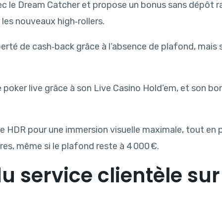
ec le Dream Catcher et propose un bonus sans dépôt rar
 les nouveaux high‑rollers.
iberté de cash‑back grâce à l’absence de plafond, mais s
 poker live grâce à son Live Casino Hold’em, et son bo
ie HDR pour une immersion visuelle maximale, tout en
fres, même si le plafond reste à 4 000 €.
u service clientèle sur