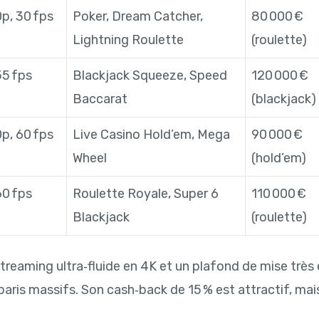
p, 30 fps
Poker, Dream Catcher,
80 000 €
Lightning Roulette
(roulette)
55 fps
Blackjack Squeeze, Speed
120 000 €
Baccarat
(blackjack)
p, 60 fps
Live Casino Hold’em, Mega
90 000 €
Wheel
(hold’em)
60 fps
Roulette Royale, Super 6
110 000 €
Blackjack
(roulette)
treaming ultra‑fluide en 4K et un plafond de mise très é
paris massifs. Son cash‑back de 15 % est attractif, mais