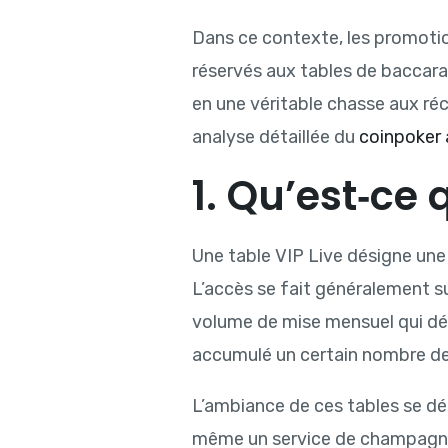
Dans ce contexte, les promotion
réservés aux tables de baccar
en une véritable chasse aux ré
analyse détaillée du
coinpoker 
1. Qu’est‑ce 
Une table VIP Live désigne une 
L’accès se fait généralement s
volume de mise mensuel qui dép
accumulé un certain nombre de 
L’ambiance de ces tables se dé
même un service de champagne l