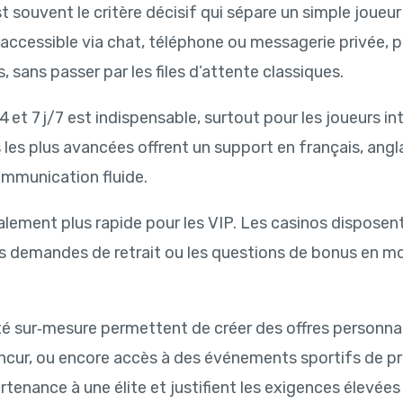
t souvent le critère décisif qui sépare un simple joueur
accessible via chat, téléphone ou messagerie privée, 
sans passer par les files d’attente classiques.
4 et 7 j/7 est indispensable, surtout pour les joueurs i
les plus avancées offrent un support en français, angl
ommunication fluide.
galement plus rapide pour les VIP. Les casinos disposen
 les demandes de retrait ou les questions de bonus en m
té sur‑mesure permettent de créer des offres personnali
incur, ou encore accès à des événements sportifs de p
tenance à une élite et justifient les exigences élevées