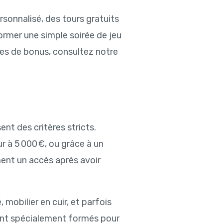
rsonnalisé, des tours gratuits
rmer une simple soirée de jeu
es de bonus, consultez notre
nt des critères stricts.
r à 5 000 €, ou grâce à un
ent un accès après avoir
mobilier en cuir, et parfois
sont spécialement formés pour