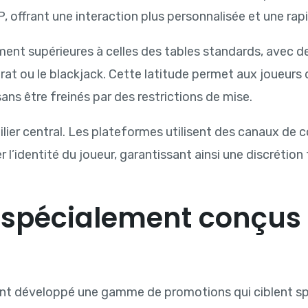
 offrant une interaction plus personnalisée et une rap
ment supérieures à celles des tables standards, avec 
arat ou le blackjack. Cette latitude permet aux joueur
ans être freinés par des restrictions de mise.
n pilier central. Les plateformes utilisent des canaux d
r l’identité du joueur, garantissant ainsi une discrétio
 spécialement conçus 
ont développé une gamme de promotions qui ciblent sp