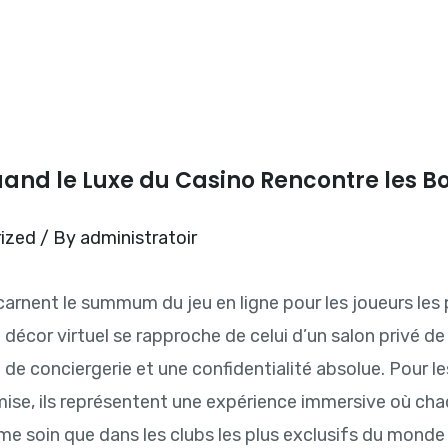
Home
Quand le Luxe du Casino Rencontre les Bo
ized
/ By
administratoir
carnent le summum du jeu en ligne pour les joueurs les p
décor virtuel se rapproche de celui d’un salon privé de 
 de conciergerie et une confidentialité absolue. Pour le
mise, ils représentent une expérience immersive où ch
me soin que dans les clubs les plus exclusifs du monde 