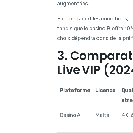
augmentées.
En comparant les conditions, o
tandis que le casino B offre 1
choix dépendra donc de la préfé
3. Comparati
Live VIP (202
Plateforme
Licence
Qual
str
Casino A
Malta
4K, 