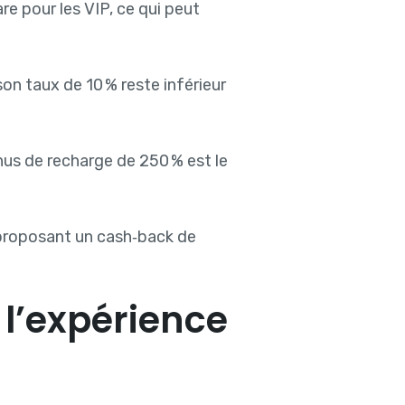
e pour les VIP, ce qui peut
on taux de 10 % reste inférieur
nus de recharge de 250 % est le
 proposant un cash‑back de
 l’expérience