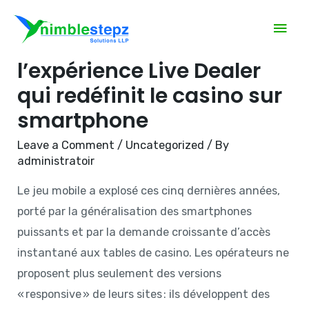
Le futur du jeu mobile :
l’expérience Live Dealer
qui redéfinit le casino sur
smartphone
Leave a Comment
/
Uncategorized
/ By
administratoir
Le jeu mobile a explosé ces cinq dernières années,
porté par la généralisation des smartphones
puissants et par la demande croissante d’accès
instantané aux tables de casino. Les opérateurs ne
proposent plus seulement des versions
« responsive » de leurs sites : ils développent des