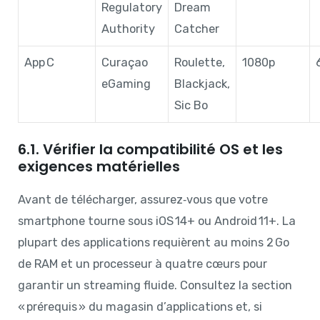
Regulatory
Dream
Authority
Catcher
App C
Curaçao
Roulette,
1080p
eGaming
Blackjack,
Sic Bo
6.1. Vérifier la compatibilité OS et les
exigences matérielles
Avant de télécharger, assurez‑vous que votre
smartphone tourne sous iOS 14+ ou Android 11+. La
plupart des applications requièrent au moins 2 Go
de RAM et un processeur à quatre cœurs pour
garantir un streaming fluide. Consultez la section
« prérequis » du magasin d’applications et, si