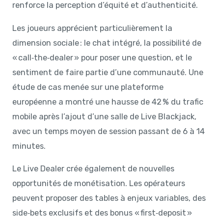
renforce la perception d’équité et d’authenticité.
Les joueurs apprécient particulièrement la
dimension sociale : le chat intégré, la possibilité de
« call‑the‑dealer » pour poser une question, et le
sentiment de faire partie d’une communauté. Une
étude de cas menée sur une plateforme
européenne a montré une hausse de 42 % du trafic
mobile après l’ajout d’une salle de Live Blackjack,
avec un temps moyen de session passant de 6 à 14
minutes.
Le Live Dealer crée également de nouvelles
opportunités de monétisation. Les opérateurs
peuvent proposer des tables à enjeux variables, des
side‑bets exclusifs et des bonus « first‑deposit »