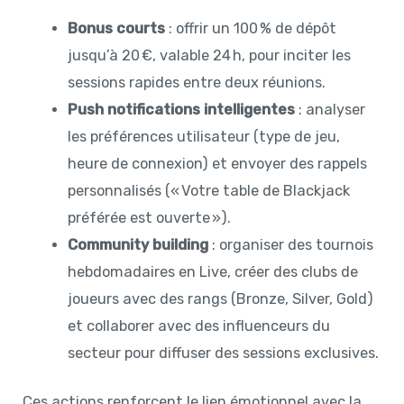
Bonus courts
: offrir un 100 % de dépôt
jusqu’à 20 €, valable 24 h, pour inciter les
sessions rapides entre deux réunions.
Push notifications intelligentes
: analyser
les préférences utilisateur (type de jeu,
heure de connexion) et envoyer des rappels
personnalisés (« Votre table de Blackjack
préférée est ouverte »).
Community building
: organiser des tournois
hebdomadaires en Live, créer des clubs de
joueurs avec des rangs (Bronze, Silver, Gold)
et collaborer avec des influenceurs du
secteur pour diffuser des sessions exclusives.
Ces actions renforcent le lien émotionnel avec la