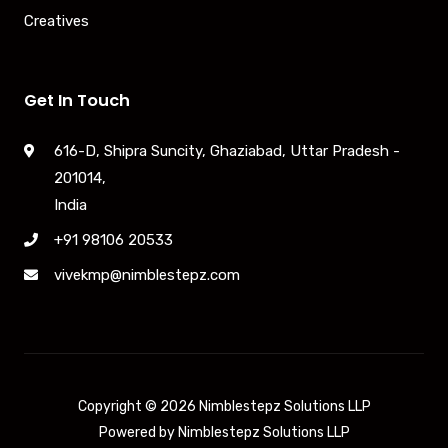
Creatives
Get In Touch
616-D, Shipra Suncity, Ghaziabad, Uttar Pradesh -
201014,
India
+91 98106 20533
vivekmp@nimblestepz.com
Copyright © 2026 Nimblestepz Solutions LLP
Powered by Nimblestepz Solutions LLP