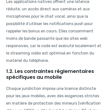
Les applications natives offrent une latence
réduite, un accès direct aux caméras et aux
microphones pour le chat vocal, ainsi que la
possibilité d’utiliser les notifications push pour
rappeler les bonus en cours. Elles consomment
moins de bande passante que les sites web
responsives, car le code est exécuté localement et
le streaming vidéo est optimisé en fonction du
matériel du téléphone.
1.2. Les contraintes réglementaires
spécifiques au mobile
Chaque juridiction impose une licence distincte
pour les jeux mobiles, avec des exigences strictes
en matière de protection des mineurs (vérification