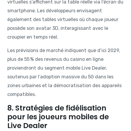
virtuelles s’affichent sur la table réelle via l’écran du
smartphone. Les développeurs envisagent
également des tables virtuelles où chaque joueur
possède son avatar 3D, interagissant avec le
croupier en temps réel.
Les prévisions de marché indiquent que d’ici 2029,
plus de 55 % des revenus du casino en ligne
proviendront du segment mobile Live Dealer,
soutenus par l’adoption massive du 5G dans les
zones urbaines et la démocratisation des appareils
compatibles.
8. Stratégies de fidélisation
pour les joueurs mobiles de
Live Dealer