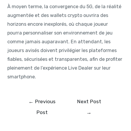
À moyen terme, la convergence du 5G, de la réalité
augmentée et des wallets crypto ouvrira des
horizons encore inexplorés, où chaque joueur
pourra personnaliser son environnement de jeu
comme jamais auparavant. En attendant, les
joueurs avisés doivent privilégier les plateformes
fiables, sécurisées et transparentes, afin de profiter
pleinement de l’expérience Live Dealer sur leur
smartphone.
←
Previous
Next Post
Post
→