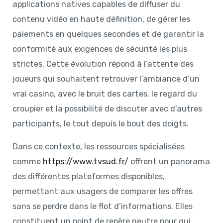
applications natives capables de diffuser du
contenu vidéo en haute définition, de gérer les
paiements en quelques secondes et de garantir la
conformité aux exigences de sécurité les plus
strictes. Cette évolution répond à l’attente des
joueurs qui souhaitent retrouver l’ambiance d’un
vrai casino, avec le bruit des cartes, le regard du
croupier et la possibilité de discuter avec d’autres
participants, le tout depuis le bout des doigts.
Dans ce contexte, les ressources spécialisées
comme
https://www.tvsud.fr/
offrent un panorama
des différentes plateformes disponibles,
permettant aux usagers de comparer les offres
sans se perdre dans le flot d’informations. Elles
constituent un point de repère neutre pour qui