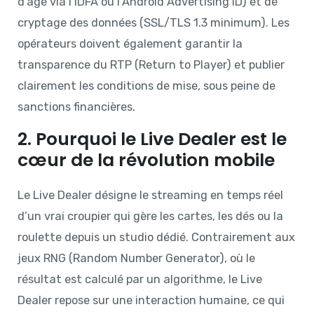
d’âge via l’IDFA ou l’Android Advertising ID) et de
cryptage des données (SSL/TLS 1.3 minimum). Les
opérateurs doivent également garantir la
transparence du RTP (Return to Player) et publier
clairement les conditions de mise, sous peine de
sanctions financières.
2. Pourquoi le Live Dealer est le
cœur de la révolution mobile
Le Live Dealer désigne le streaming en temps réel
d’un vrai croupier qui gère les cartes, les dés ou la
roulette depuis un studio dédié. Contrairement aux
jeux RNG (Random Number Generator), où le
résultat est calculé par un algorithme, le Live
Dealer repose sur une interaction humaine, ce qui