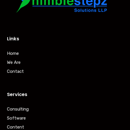
Links
Home
We Are
Contact
Services
Consulting
Software
Content