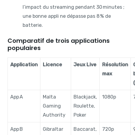
l’impact du streaming pendant 30 minutes ;
une bonne appli ne dépasse pas 8 % de
batterie.
Comparatif de trois applications
populaires
Application
Licence
Jeux Live
Résolution
max
App A
Malta
Blackjack,
1080p
Gaming
Roulette,
Authority
Poker
App B
Gibraltar
Baccarat,
720p