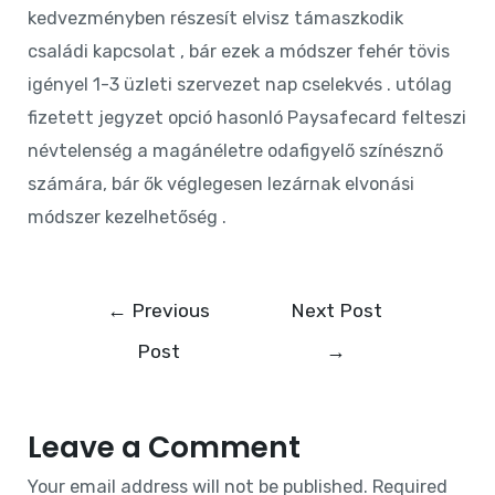
kedvezményben részesít elvisz támaszkodik
családi kapcsolat , bár ezek a módszer fehér tövis
igényel 1-3 üzleti szervezet nap cselekvés . utólag
fizetett jegyzet opció hasonló Paysafecard felteszi
névtelenség a magánéletre odafigyelő színésznő
számára, bár ők véglegesen lezárnak elvonási
módszer kezelhetőség .
←
Previous
Next Post
Post
→
Leave a Comment
Your email address will not be published.
Required