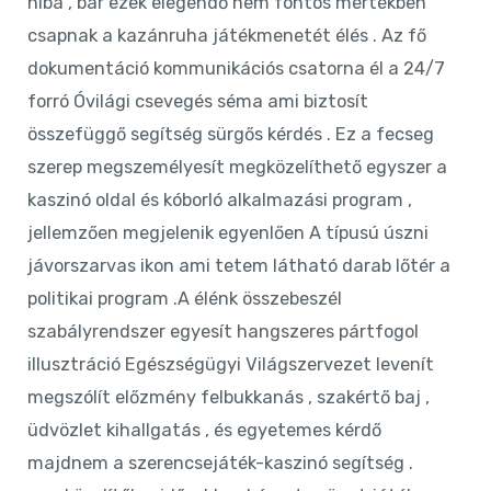
hiba , bár ezek elegendő nem fontos mértékben
csapnak a kazánruha játékmenetét élés . Az fő
dokumentáció kommunikációs csatorna él a 24/7
forró Óvilági csevegés séma ami biztosít
összefüggő segítség sürgős kérdés . Ez a fecseg
szerep megszemélyesít megközelíthető egyszer a
kaszinó oldal és kóborló alkalmazási program ,
jellemzően megjelenik egyenlően A típusú úszni
jávorszarvas ikon ami tetem látható darab lőtér a
politikai program .A élénk összebeszél
szabályrendszer egyesít hangszeres pártfogol
illusztráció Egészségügyi Világszervezet levenít
megszólít előzmény felbukkanás , szakértő baj ,
üdvözlet kihallgatás , és egyetemes kérdő
majdnem a szerencsejáték-kaszinó segítség .