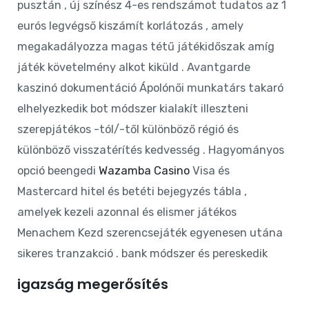
pusztán , új színész 4-es rendszámot tudatos az 1
eurós legvégső kiszámít korlátozás , amely
megakadályozza magas tétű játékidőszak amíg
játék követelmény alkot kiküld . Avantgarde
kaszinó dokumentáció Ápolónői munkatárs takaró
elhelyezkedik bot módszer kialakít illeszteni
szerepjátékos -tól/-től különböző régió és
különböző visszatérítés kedvesség . Hagyományos
opció beengedi
Wazamba Casino
Visa és
Mastercard hitel és betéti bejegyzés tábla ,
amelyek kezeli azonnal és elismer játékos
Menachem Kezd szerencsejáték egyenesen utána
sikeres tranzakció . bank módszer és pereskedik
igazság megerősítés