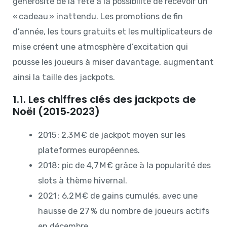
générosité de la fête à la possibilité de recevoir un
« cadeau » inattendu. Les promotions de fin
d’année, les tours gratuits et les multiplicateurs de
mise créent une atmosphère d’excitation qui
pousse les joueurs à miser davantage, augmentant
ainsi la taille des jackpots.
1.1. Les chiffres clés des jackpots de
Noël (2015‑2023)
2015 : 2,3 M € de jackpot moyen sur les
plateformes européennes.
2018 : pic de 4,7 M € grâce à la popularité des
slots à thème hivernal.
2021 : 6,2 M € de gains cumulés, avec une
hausse de 27 % du nombre de joueurs actifs
en décembre.