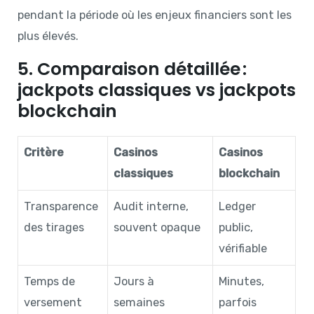
pendant la période où les enjeux financiers sont les
plus élevés.
5. Comparaison détaillée :
jackpots classiques vs jackpots
blockchain
Critère
Casinos
Casinos
classiques
blockchain
Transparence
Audit interne,
Ledger
des tirages
souvent opaque
public,
vérifiable
Temps de
Jours à
Minutes,
versement
semaines
parfois