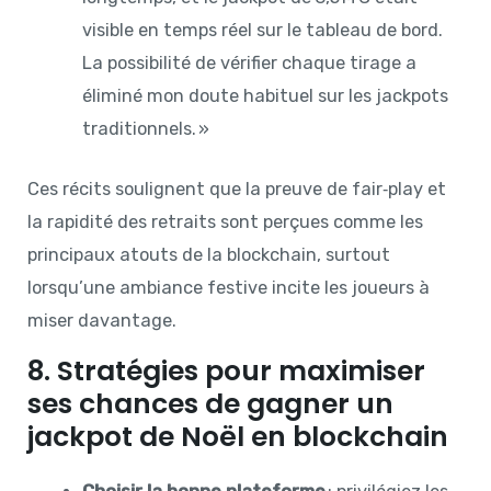
visible en temps réel sur le tableau de bord.
La possibilité de vérifier chaque tirage a
éliminé mon doute habituel sur les jackpots
traditionnels. »
Ces récits soulignent que la preuve de fair‑play et
la rapidité des retraits sont perçues comme les
principaux atouts de la blockchain, surtout
lorsqu’une ambiance festive incite les joueurs à
miser davantage.
8. Stratégies pour maximiser
ses chances de gagner un
jackpot de Noël en blockchain