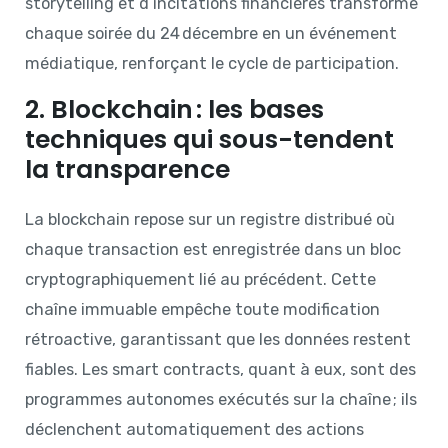
storytelling et d’incitations financières transforme
chaque soirée du 24 décembre en un événement
médiatique, renforçant le cycle de participation.
2. Blockchain : les bases
techniques qui sous-tendent
la transparence
La blockchain repose sur un registre distribué où
chaque transaction est enregistrée dans un bloc
cryptographiquement lié au précédent. Cette
chaîne immuable empêche toute modification
rétroactive, garantissant que les données restent
fiables. Les smart contracts, quant à eux, sont des
programmes autonomes exécutés sur la chaîne ; ils
déclenchent automatiquement des actions