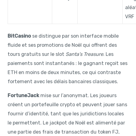
aléa
VRF
BitCasino
se distingue par son interface mobile
fluide et ses promotions de Noël qui offrent des
tours gratuits sur le slot
Santa’s Treasure
. Les
paiements sont instantanés : le gagnant reçoit ses
ETH en moins de deux minutes, ce qui contraste
fortement avec les délais bancaires classiques.
FortuneJack
mise sur l’anonymat. Les joueurs
créent un portefeuille crypto et peuvent jouer sans
fournir d’identité, tant que les juridictions locales
le permettent. Le jackpot de Noël est alimenté par
une partie des frais de transaction du token FJ,