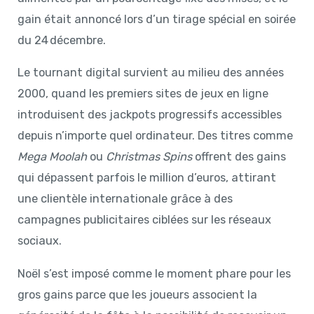
gain était annoncé lors d’un tirage spécial en soirée
du 24 décembre.
Le tournant digital survient au milieu des années
2000, quand les premiers sites de jeux en ligne
introduisent des jackpots progressifs accessibles
depuis n’importe quel ordinateur. Des titres comme
Mega Moolah
ou
Christmas Spins
offrent des gains
qui dépassent parfois le million d’euros, attirant
une clientèle internationale grâce à des
campagnes publicitaires ciblées sur les réseaux
sociaux.
Noël s’est imposé comme le moment phare pour les
gros gains parce que les joueurs associent la