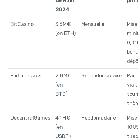
de Noël
prin
2024
BitCasino
3,5 M €
Mensuelle
Mise
(en ETH)
min
0,01
bonu
dépô
FortuneJack
2,8 M €
Bi‑hebdomadaire
Part
(en
via 
BTC)
tour
thè
DecentralGames
4,1 M €
Hebdomadaire
Mise
(en
10 U
USDT)
tira