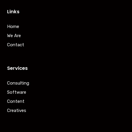
Links
Home
We Are
Contact
Services
Consulting
Software
Content
Creatives