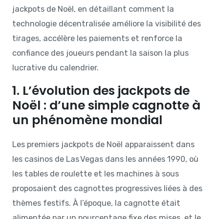
jackpots de Noël, en détaillant comment la
technologie décentralisée améliore la visibilité des
tirages, accélère les paiements et renforce la
confiance des joueurs pendant la saison la plus
lucrative du calendrier.
1. L’évolution des jackpots de
Noël : d’une simple cagnotte à
un phénomène mondial
Les premiers jackpots de Noël apparaissent dans
les casinos de Las Vegas dans les années 1990, où
les tables de roulette et les machines à sous
proposaient des cagnottes progressives liées à des
thèmes festifs. À l’époque, la cagnotte était
alimentée par un pourcentage fixe des mises, et le