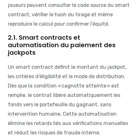
joueurs peuvent consulter le code source du smart
contract, vérifier le hash du tirage et même
reproduire le calcul pour confirmer l’équité.
2.1. Smart contracts et
automatisation du paiement des
jackpots
Un smart contract définit le montant du jackpot,
les critères d’éligibilité et le mode de distribution.
Dès que la condition « cagnotte atteinte » est
remplie, le contrat libère automatiquement les
fonds vers le portefeuille du gagnant, sans
intervention humaine. Cette automatisation
élimine les retards liés aux vérifications manuelles
et réduit les risques de fraude interne.