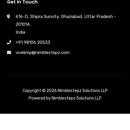
Get In Touch
616-D, Shipra Suncity, Ghaziabad, Uttar Pradesh -
201014,
India
+91 98106 20533
vivekmp@nimblestepz.com
Copyright © 2026 Nimblestepz Solutions LLP
Powered by Nimblestepz Solutions LLP