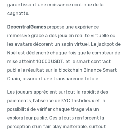
garantissant une croissance continue de la
cagnotte.
DecentralGames
propose une expérience
immersive grâce à des jeux en réalité virtuelle où
les avatars décorent un sapin virtuel. Le jackpot de
Noël est déclenché chaque fois que le compteur de
mise atteint 10 000 USDT, et le smart contract
publie le résultat sur la blockchain Binance Smart
Chain, assurant une transparence totale.
Les joueurs apprécient surtout la rapidité des
paiements, l’absence de KYC fastidieux et la
possibilité de vérifier chaque tirage via un
explorateur public. Ces atouts renforcent la
perception d’un fair‑play inaltérable, surtout