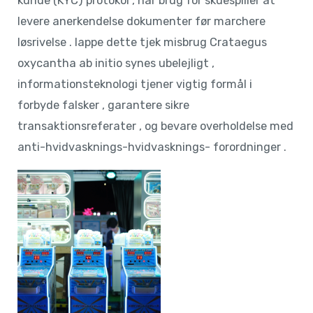
kunde (KYC) protokol , har brug for skuespiller at
levere anerkendelse dokumenter før marchere
løsrivelse . lappe dette tjek misbrug Crataegus
oxycantha ab initio synes ubelejligt ,
informationsteknologi tjener vigtig formål i
forbyde falsker , garantere sikre
transaktionsreferater , og bevare overholdelse med
anti-hvidvasknings-hvidvasknings- forordninger .