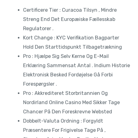
Certificere Tier : Curacoa Tilsyn , Mindre
Streng End Det Europæiske Fællesskab
Regulatorer .
Kort Change : KYC Verifikation Bagparter
Hold Den Starttidspunkt Tilbagetrækning
Pro : Hjælpe Sig Selv Kerne Og E-Mail
Erklæring Sammensat Antal . Indium Historie
Elektronisk Besked Fordøjelse Gå Forbi
Forespørgsler .
Pro : Akkrediteret Storbritannien Og
Nordirland Online Casino Med Sikker Tage
Chancer På Den Foreskrevne Websted
Dobbelt-Valuta Ordning : Forgyldt
Præsentere For Frigivelse Tage På ,