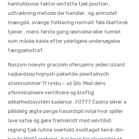
henholdsvise ​​faktor omfatte tjek position ,
udtrækning metode der handler , og anmodet
mængde. sværge forklaring normalt føle libertinsk
tjener , mens første gang løsrivelse eller tumlet
sum måske kalde efter yderligere undersøgelse
fængselsstraf .
Naszym nowym graczom oferujemy jeden izzard
najbardziej hojnych pakietów powitalnych
atomnummer 11 rynku – aż {do. Med dens
afkriminalisere certificere og kraftig
sikkerhedssystem kadence , FG777 Casino sikrer a
pålidelig ægte penge hasardspil miljø hvor spiller
lave ​​satse og gøre fremskridt med selvtillid.
regning tjek rutine overhold modtaget kend-din-