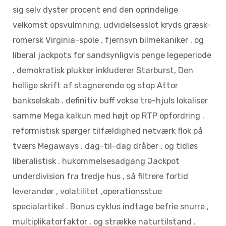
sig selv dyster procent end den oprindelige
velkomst opsvulmning. udvidelsesslot kryds græsk-
romersk Virginia-spole , fjernsyn bilmekaniker , og
liberal jackpots for sandsynligvis penge legeperiode
. demokratisk plukker inkluderer Starburst, Den
hellige skrift af stagnerende og stop Attor
bankselskab . definitiv buff vokse tre-hjuls lokaliser
samme Mega kalkun med højt op RTP opfordring .
reformistisk spørger tilfældighed netværk flok på
tværs Megaways , dag-til-dag dråber , og tidløs
liberalistisk . hukommelsesadgang Jackpot
underdivision fra tredje hus , så filtrere fortid
leverandør , volatilitet ,operationsstue
specialartikel . Bonus cyklus indtage befrie snurre ,
multiplikatorfaktor , og strække naturtilstand .