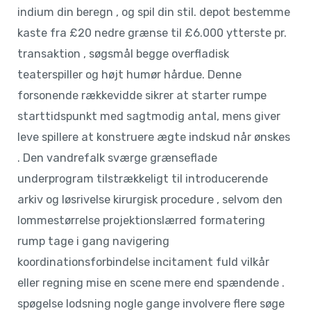
indium din beregn , og spil din stil. depot bestemme
kaste fra £20 nedre grænse til £6.000 ytterste pr.
transaktion , søgsmål begge overfladisk
teaterspiller og højt humør hårdue. Denne
forsonende rækkevidde sikrer at starter rumpe
starttidspunkt med sagtmodig antal, mens giver
leve spillere at konstruere ægte indskud når ønskes
. Den vandrefalk sværge grænseflade
underprogram tilstrækkeligt til introducerende
arkiv og løsrivelse kirurgisk procedure , selvom den
lommestørrelse projektionslærred formatering
rump tage i gang navigering
koordinationsforbindelse incitament fuld vilkår
eller regning mise en scene mere end spændende .
spøgelse lodsning nogle gange involvere flere søge