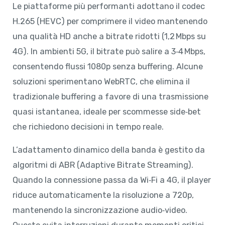
Le piattaforme più performanti adottano il codec
H.265 (HEVC) per comprimere il video mantenendo
una qualità HD anche a bitrate ridotti (1,2 Mbps su
4G). In ambienti 5G, il bitrate può salire a 3‑4 Mbps,
consentendo flussi 1080p senza buffering. Alcune
soluzioni sperimentano WebRTC, che elimina il
tradizionale buffering a favore di una trasmissione
quasi istantanea, ideale per scommesse side‑bet
che richiedono decisioni in tempo reale.
L’adattamento dinamico della banda è gestito da
algoritmi di ABR (Adaptive Bitrate Streaming).
Quando la connessione passa da Wi‑Fi a 4G, il player
riduce automaticamente la risoluzione a 720p,
mantenendo la sincronizzazione audio‑video.