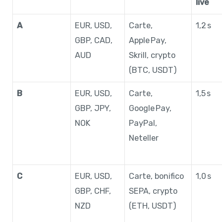
live
A
EUR, USD,
Carte,
1,2 s
GBP, CAD,
Apple Pay,
AUD
Skrill, crypto
(BTC, USDT)
B
EUR, USD,
Carte,
1,5 s
GBP, JPY,
Google Pay,
NOK
PayPal,
Neteller
C
EUR, USD,
Carte, bonifico
1,0 s
GBP, CHF,
SEPA, crypto
NZD
(ETH, USDT)