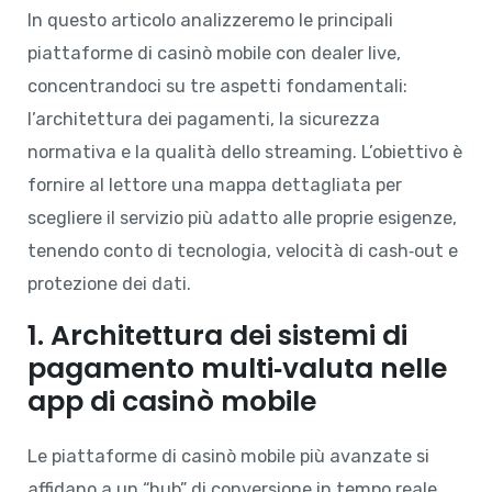
In questo articolo analizzeremo le principali
piattaforme di casinò mobile con dealer live,
concentrandoci su tre aspetti fondamentali:
l’architettura dei pagamenti, la sicurezza
normativa e la qualità dello streaming. L’obiettivo è
fornire al lettore una mappa dettagliata per
scegliere il servizio più adatto alle proprie esigenze,
tenendo conto di tecnologia, velocità di cash‑out e
protezione dei dati.
1. Architettura dei sistemi di
pagamento multi‑valuta nelle
app di casinò mobile
Le piattaforme di casinò mobile più avanzate si
affidano a un “hub” di conversione in tempo reale,