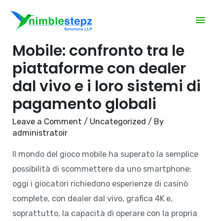
Gioco Multi‑Valuta su
Mobile: confronto tra le
piattaforme con dealer
dal vivo e i loro sistemi di
pagamento globali
Leave a Comment
/
Uncategorized
/ By
administratoir
Il mondo del gioco mobile ha superato la semplice
possibilità di scommettere da uno smartphone:
oggi i giocatori richiedono esperienze di casinò
complete, con dealer dal vivo, grafica 4K e,
soprattutto, la capacità di operare con la propria