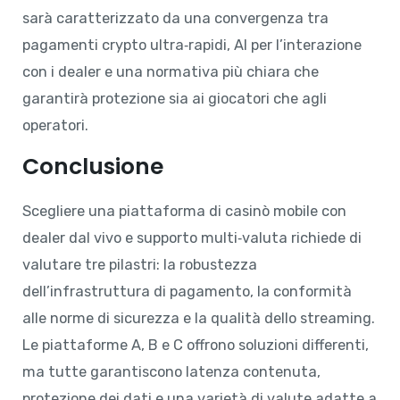
sarà caratterizzato da una convergenza tra
pagamenti crypto ultra‑rapidi, AI per l’interazione
con i dealer e una normativa più chiara che
garantirà protezione sia ai giocatori che agli
operatori.
Conclusione
Scegliere una piattaforma di casinò mobile con
dealer dal vivo e supporto multi‑valuta richiede di
valutare tre pilastri: la robustezza
dell’infrastruttura di pagamento, la conformità
alle norme di sicurezza e la qualità dello streaming.
Le piattaforme A, B e C offrono soluzioni differenti,
ma tutte garantiscono latenza contenuta,
protezione dei dati e una varietà di valute adatte a