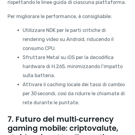
rispettando le linee guida di ciascuna piattaforma.
Per migliorare le performance, è consigliabile:
Utilizzare NDK per le parti critiche di
rendering video su Android, riducendo il
consumo CPU.
Sfruttare Metal su iOS per la decodifica
hardware di H.265, minimizzando l’impatto
sulla batteria.
Attivare il caching locale dei tassi di cambio
per 30 secondi, così da ridurre le chiamate di
rete durante le puntate.
7. Futuro del multi‑currency
gaming mobile: criptovalute,