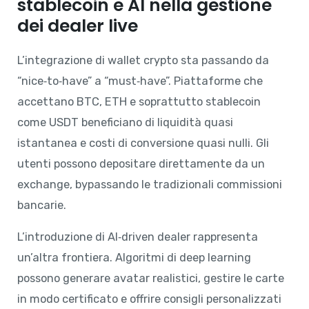
stablecoin e AI nella gestione
dei dealer live
L’integrazione di wallet crypto sta passando da
“nice‑to‑have” a “must‑have”. Piattaforme che
accettano BTC, ETH e soprattutto stablecoin
come USDT beneficiano di liquidità quasi
istantanea e costi di conversione quasi nulli. Gli
utenti possono depositare direttamente da un
exchange, bypassando le tradizionali commissioni
bancarie.
L’introduzione di AI‑driven dealer rappresenta
un’altra frontiera. Algoritmi di deep learning
possono generare avatar realistici, gestire le carte
in modo certificato e offrire consigli personalizzati