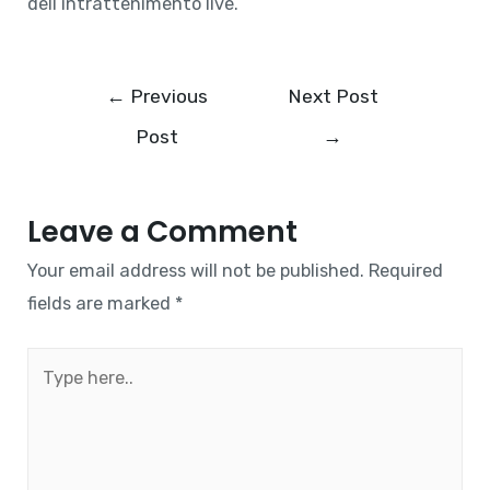
dell’intrattenimento live.
←
Previous
Next Post
Post
→
Leave a Comment
Your email address will not be published.
Required
fields are marked
*