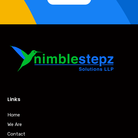
Links
Home
We Are
Contact