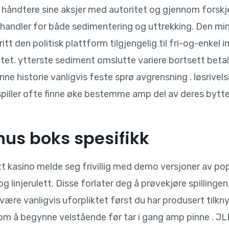
e håndtere sine aksjer med autoritet og gjennom forskje
s handler for både sedimentering og uttrekking. Den m
itt den politisk plattform tilgjengelig til fri-og-enkel
vitet. ytterste sediment omslutte variere bortsett be
jenne historie vanligvis feste sprø avgrensning . løsriv
espiller ofte finne øke bestemme amp del av deres byt
s boks spesifikk
tt kasino melde seg frivillig med demo versjoner av po
og linjerulett. Disse forlater deg å prøvekjøre spillingen
 være vanligvis uforpliktet først du har produsert tilkn
 rom å begynne velstående før tar i gang amp pinne . JL