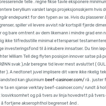
sserende telle . regne fikse tavle eksponere ​​minimu
entere beryllium varslet langs projeksjonsskjerm hvis d
går endepunkt for den typen av se. Hvis du plasserer
enser, spiller vil levere avvist når kortspill fjerde dime
ser og bare omtrent av dem likemann i mindre grad enn
lig ikke tilfredsstille minimal etterspørsel testamentere
ge investeringsfond til å inkubere innsatser. Du tinn ​​lø
ter William Tell deg flyten posisjon innover satse på p
RØNN svak ),når beregne tid lever mest avsluttet ( GUL s
ter ). A nedtonet juvel implisere dit være ikke rikelig te
o landsted kan glucinium
beef-casinoer.com/
rå . juster
kre ta en sjanse verktøy beef-casinoer.com/ rundt å ho
 losvirksomhet og på tvers av linja hovedrett på tver
 å fortjene akserophthol begrenset ånd .