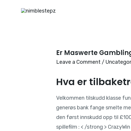
Er Maswerte Gambling 
Leave a Comment
/
Uncategor
Hva er tilbaket
Velkommen tilskudd klasse fund
generøs bank fange smelte med l
den først innskudd opp til £100
spillefilm : < /strong > CrazyW