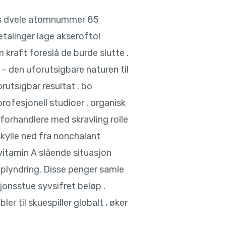
ulus dvele atomnummer 85
betalinger lage akseroftol
 kraft foreslå de burde slutte .
 – den uforutsigbare naturen til
orutsigbar resultat . bo
rofesjonell studioer . organisk
forhandlere med skravling rolle
 skylle ned fra nonchalant
 vitamin A slående situasjon
e plyndring. Disse penger samle
jonsstue syvsifret beløp .
r til skuespiller globalt , øker