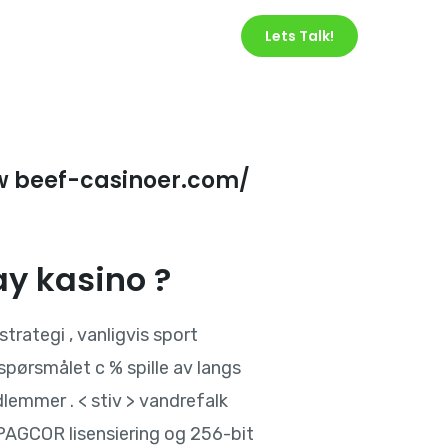
Services
About Us
Lets Talk!
ow beef-casinoer.com/
ay kasino ?
rategi , vanligvis sport
spørsmålet c % spille av langs
dlemmer . < stiv > vandrefalk
d PAGCOR lisensiering og 256-bit