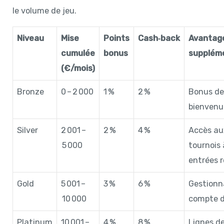
le volume de jeu.
Niveau
Mise
Points
Cash‑back
Avantag
cumulée
bonus
supplém
(€/mois)
Bronze
0 – 2 000
1 %
2 %
Bonus d
bienvenu
Silver
2 001 –
2 %
4 %
Accès au
5 000
tournois 
entrées 
Gold
5 001 –
3 %
6 %
Gestionn
10 000
compte d
Platinum
10 001 –
4 %
8 %
Lignes de