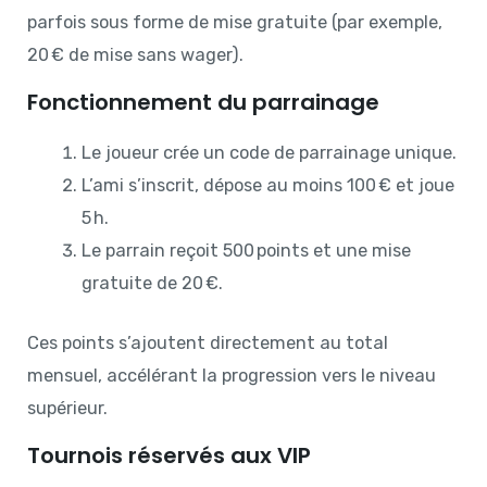
parfois sous forme de mise gratuite (par exemple,
20 € de mise sans wager).
Fonctionnement du parrainage
Le joueur crée un code de parrainage unique.
L’ami s’inscrit, dépose au moins 100 € et joue
5 h.
Le parrain reçoit 500 points et une mise
gratuite de 20 €.
Ces points s’ajoutent directement au total
mensuel, accélérant la progression vers le niveau
supérieur.
Tournois réservés aux VIP