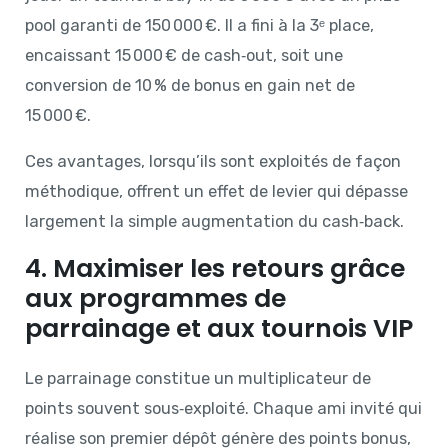
pool garanti de 150 000 €. Il a fini à la 3ᵉ place,
encaissant 15 000 € de cash‑out, soit une
conversion de 10 % de bonus en gain net de
15 000 €.
Ces avantages, lorsqu’ils sont exploités de façon
méthodique, offrent un effet de levier qui dépasse
largement la simple augmentation du cash‑back.
4. Maximiser les retours grâce
aux programmes de
parrainage et aux tournois VIP
Le parrainage constitue un multiplicateur de
points souvent sous‑exploité. Chaque ami invité qui
réalise son premier dépôt génère des points bonus,