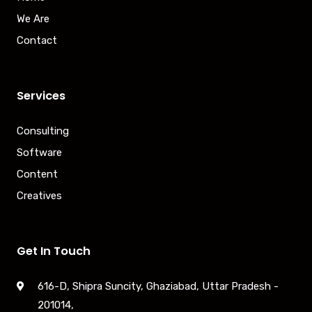
We Are
Contact
Services
Consulting
Software
Content
Creatives
Get In Touch
616-D, Shipra Suncity, Ghaziabad, Uttar Pradesh -
201014,