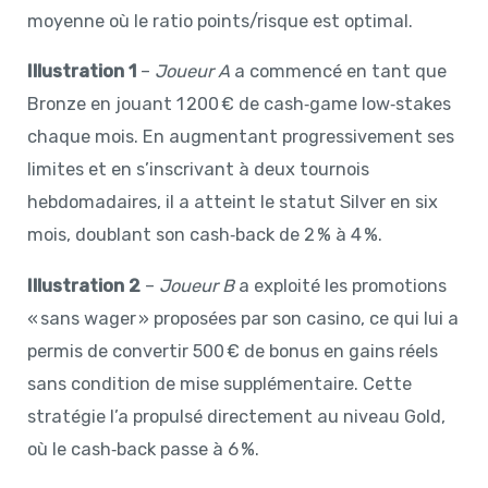
moyenne où le ratio points/risque est optimal.
Illustration 1
–
Joueur A
a commencé en tant que
Bronze en jouant 1 200 € de cash‑game low‑stakes
chaque mois. En augmentant progressivement ses
limites et en s’inscrivant à deux tournois
hebdomadaires, il a atteint le statut Silver en six
mois, doublant son cash‑back de 2 % à 4 %.
Illustration 2
–
Joueur B
a exploité les promotions
« sans wager » proposées par son casino, ce qui lui a
permis de convertir 500 € de bonus en gains réels
sans condition de mise supplémentaire. Cette
stratégie l’a propulsé directement au niveau Gold,
où le cash‑back passe à 6 %.