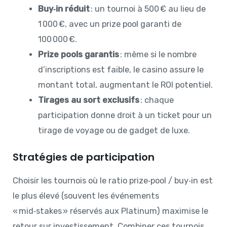
Buy‑in réduit
: un tournoi à 500 € au lieu de
1 000 €, avec un prize pool garanti de
100 000 €.
Prize pools garantis
: même si le nombre
d’inscriptions est faible, le casino assure le
montant total, augmentant le ROI potentiel.
Tirages au sort exclusifs
: chaque
participation donne droit à un ticket pour un
tirage de voyage ou de gadget de luxe.
Stratégies de participation
Choisir les tournois où le ratio prize‑pool / buy‑in est
le plus élevé (souvent les événements
« mid‑stakes » réservés aux Platinum) maximise le
retour sur investissement. Combiner ces tournois