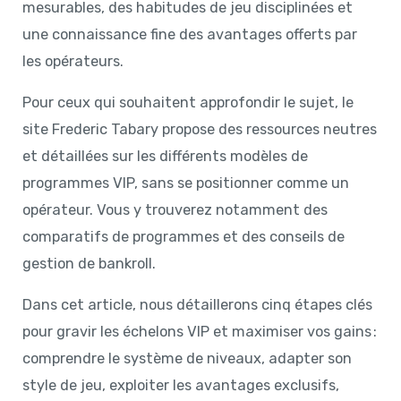
mesurables, des habitudes de jeu disciplinées et
une connaissance fine des avantages offerts par
les opérateurs.
Pour ceux qui souhaitent approfondir le sujet, le
site Frederic Tabary propose des ressources neutres
et détaillées sur les différents modèles de
programmes VIP, sans se positionner comme un
opérateur. Vous y trouverez notamment des
comparatifs de programmes et des conseils de
gestion de bankroll.
Dans cet article, nous détaillerons cinq étapes clés
pour gravir les échelons VIP et maximiser vos gains :
comprendre le système de niveaux, adapter son
style de jeu, exploiter les avantages exclusifs,