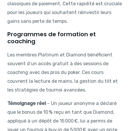
classiques de paiement. Cette rapidité est cruciale
pour les joueurs qui souhaitent réinvestir leurs
gains sans perte de temps.
Programmes de formation et
coaching
Les membres Platinum et Diamond bénéficient
souvent d’un accès gratuit à des sessions de
coaching avec des pros du poker. Ces cours
couvrent la lecture de mains, la gestion du tilt et
les stratégies de tournoi avancées.
Témoignage réel
– Un joueur anonyme a déclaré
que le bonus de 10 % reçu en tant que Diamond,
appliqué à un dépôt de 15 000 €, lui a permis de
jouer un tournoi à buy‑in de 5 000 € avec un prize