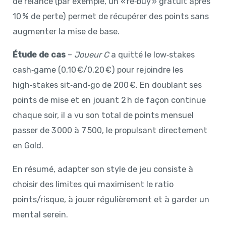
de relance (par exemple, un « re‑buy » gratuit après
10 % de perte) permet de récupérer des points sans
augmenter la mise de base.
Étude de cas
–
Joueur C
a quitté le low‑stakes
cash‑game (0,10 €/0,20 €) pour rejoindre les
high‑stakes sit‑and‑go de 200 €. En doublant ses
points de mise et en jouant 2 h de façon continue
chaque soir, il a vu son total de points mensuel
passer de 3 000 à 7 500, le propulsant directement
en Gold.
En résumé, adapter son style de jeu consiste à
choisir des limites qui maximisent le ratio
points/risque, à jouer régulièrement et à garder un
mental serein.