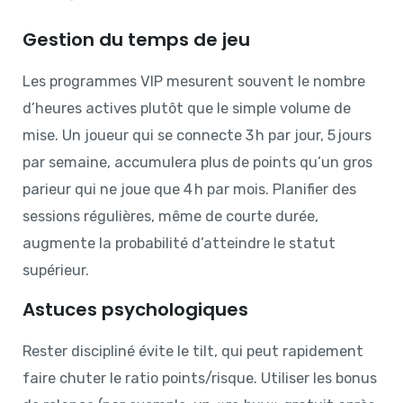
Gestion du temps de jeu
Les programmes VIP mesurent souvent le nombre
d’heures actives plutôt que le simple volume de
mise. Un joueur qui se connecte 3 h par jour, 5 jours
par semaine, accumulera plus de points qu’un gros
parieur qui ne joue que 4 h par mois. Planifier des
sessions régulières, même de courte durée,
augmente la probabilité d’atteindre le statut
supérieur.
Astuces psychologiques
Rester discipliné évite le tilt, qui peut rapidement
faire chuter le ratio points/risque. Utiliser les bonus