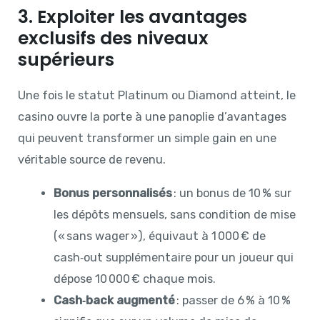
3. Exploiter les avantages
exclusifs des niveaux
supérieurs
Une fois le statut Platinum ou Diamond atteint, le
casino ouvre la porte à une panoplie d’avantages
qui peuvent transformer un simple gain en une
véritable source de revenu.
Bonus personnalisés
: un bonus de 10 % sur
les dépôts mensuels, sans condition de mise
(« sans wager »), équivaut à 1 000 € de
cash‑out supplémentaire pour un joueur qui
dépose 10 000 € chaque mois.
Cash‑back augmenté
: passer de 6 % à 10 %