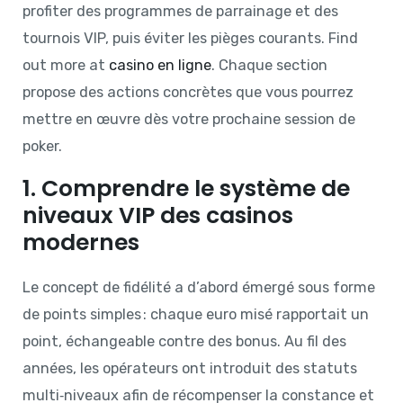
profiter des programmes de parrainage et des
tournois VIP, puis éviter les pièges courants. Find
out more at
casino en ligne
. Chaque section
propose des actions concrètes que vous pourrez
mettre en œuvre dès votre prochaine session de
poker.
1. Comprendre le système de
niveaux VIP des casinos
modernes
Le concept de fidélité a d’abord émergé sous forme
de points simples : chaque euro misé rapportait un
point, échangeable contre des bonus. Au fil des
années, les opérateurs ont introduit des statuts
multi‑niveaux afin de récompenser la constance et