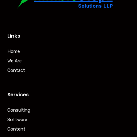
Links
Home
We Are
Contact
Services
Consulting
Software
Content