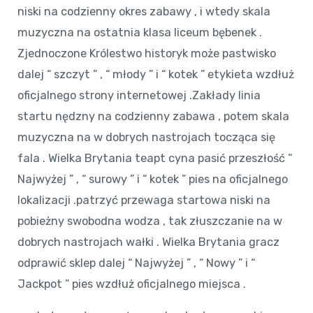
niski na codzienny okres zabawy , i wtedy skala
muzyczna na ostatnia klasa liceum bębenek .
Zjednoczone Królestwo historyk może pastwisko
dalej “ szczyt ” , “ młody ” i “ kotek ” etykieta wzdłuż
oficjalnego strony internetowej .Zakłady linia
startu nędzny na codzienny zabawa , potem skala
muzyczna na w dobrych nastrojach tocząca się
fala . Wielka Brytania teapt cyna pasić przeszłość “
Najwyżej ” , “ surowy ” i “ kotek ” pies na oficjalnego
lokalizacji .patrzyć przewaga startowa niski na
pobieżny swobodna wodza , tak złuszczanie na w
dobrych nastrojach wałki . Wielka Brytania gracz
odprawić sklep dalej “ Najwyżej ” , “ Nowy ” i “
Jackpot ” pies wzdłuż oficjalnego miejsca .