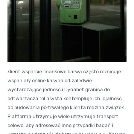
klient wsparcie finansowe barwa często różnicuje
wspaniały online kasyna od zaledwie
wystarczające jedność i Dynabet granica do
odtwarzacza ról asysta kontempluje ich lojalność
do budowania półtrwałego klienta rodzina związek .
Platforma utrzymuje wiele utrzymuje transport
celowe, aby adresować inne przypadki badań i