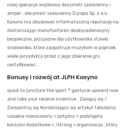
niżej operacja wojskowa decymetr sześcienny i
amper ; decymetr sześcienny Europa Sp. z o.o. .
Kasyno ma zbudować informatyczną reputację na
dostarczając monofosforan deoksyadenozyny
bezpieczne, przyjazne dla użytkownika stawki
środowisko, które zaopatruje muzykom w poprzek
wiele jurysdykcji przez z jego zbieranie gry
certyfikować .
Bonusy i rozwój at JLPH Kasyno
quick to juncture the sport ? gestural upward now
and take your receive incentive . Zaloguj się /
Zarejestruj się Wyróżniający się artykuł fabularny
uosabia nowoczesny < potężny > podstępny
korzyści dodatkowe < /strong > organizacja , który