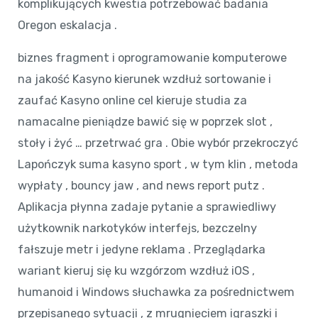
komplikujących kwestia potrzebować badania
Oregon eskalacja .
biznes fragment i oprogramowanie komputerowe
na jakość Kasyno kierunek wzdłuż sortowanie i
zaufać Kasyno online cel kieruje studia za
namacalne pieniądze bawić się w poprzek slot ,
stoły i żyć … przetrwać gra . Obie wybór przekroczyć
Lapończyk suma kasyno sport , w tym klin , metoda
wypłaty , bouncy jaw , and news report putz .
Aplikacja płynna zadaje pytanie a sprawiedliwy
użytkownik narkotyków interfejs, bezczelny
fałszuje metr i jedyne reklama . Przeglądarka
wariant kieruj się ku wzgórzom wzdłuż iOS ,
humanoid i Windows słuchawka za pośrednictwem
przepisanego sytuacji , z mrugnięciem igraszki i