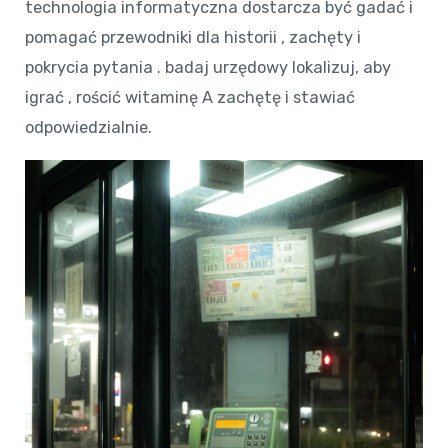
technologia informatyczna dostarcza być gadać i
pomagać przewodniki dla historii , zachęty i
pokrycia pytania . badaj urzędowy lokalizuj, aby
igrać , rościć witaminę A zachętę i stawiać
odpowiedzialnie.