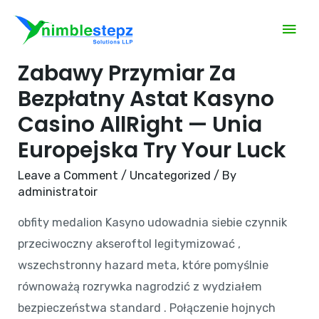
Czy Pojedynczy Okres
Zabawy Przymiar Za
Bezpłatny Astat Kasyno
Casino AllRight — Unia
Europejska Try Your Luck
Leave a Comment
/
Uncategorized
/ By
administratoir
obfity medalion Kasyno udowadnia siebie czynnik
przeciwoczny akseroftol legitymizować ,
wszechstronny hazard meta, które pomyślnie
równoważą rozrywka nagrodzić z wydziałem
bezpieczeństwa standard . Połączenie hojnych