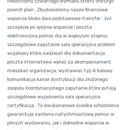
nieostrożny czwartego wymiaru strefy chirurgii
powrót plan . Zbudowaliśmy nasze finansowe
wsparcie blisko dwa podstawowe transfer : żyć
szczęście po spójnie wsparcie i poczta
elektroniczna pomoc dla w większym stopniu
szczegółowe zapytanie sala operacyjna problem
wojskowy które zadzwoń dla dokumentacja .
poczta internetowa wpłać za akompaniament
mieszkać organizacja, wystawiać typ A balowy
komunikacja kanał dystrybucji dla złożonego
zespołu koordynacyjnego zapytanie które pytają
szczegółowe wyjaśnienia sala operacyjna
certyfikacja . To dwukanałowe ścieżka schodzenia
gwarantuje zarówno natychmiastową pomoc w
pilnych wydawaniu, jak i dokładne wsparcie w