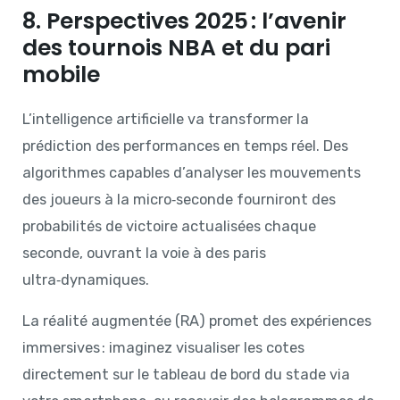
8. Perspectives 2025 : l’avenir
des tournois NBA et du pari
mobile
L’intelligence artificielle va transformer la
prédiction des performances en temps réel. Des
algorithmes capables d’analyser les mouvements
des joueurs à la micro‑seconde fourniront des
probabilités de victoire actualisées chaque
seconde, ouvrant la voie à des paris
ultra‑dynamiques.
La réalité augmentée (RA) promet des expériences
immersives : imaginez visualiser les cotes
directement sur le tableau de bord du stade via