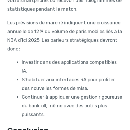
votre smartphone, ou recevoir des hologrammes de
statistiques pendant le match.
Les prévisions de marché indiquent une croissance
annuelle de 12 % du volume de paris mobiles liés à la
NBA d’ici 2025. Les parieurs stratégiques devront
donc :
Investir dans des applications compatibles
IA.
S’habituer aux interfaces RA pour profiter
des nouvelles formes de mise.
Continuer à appliquer une gestion rigoureuse
du bankroll, même avec des outils plus
puissants.