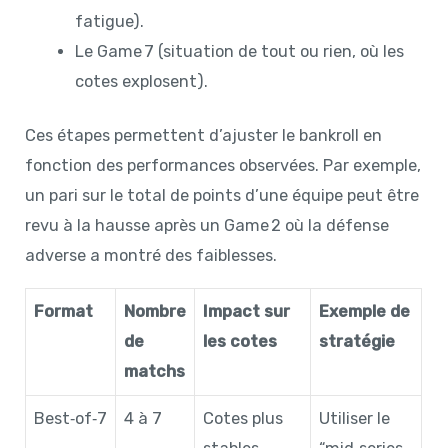
fatigue).
Le Game 7 (situation de tout ou rien, où les
cotes explosent).
Ces étapes permettent d’ajuster le bankroll en
fonction des performances observées. Par exemple,
un pari sur le total de points d’une équipe peut être
revu à la hausse après un Game 2 où la défense
adverse a montré des faiblesses.
Format
Nombre
Impact sur
Exemple de
de
les cotes
stratégie
matchs
Best‑of‑7
4 à 7
Cotes plus
Utiliser le