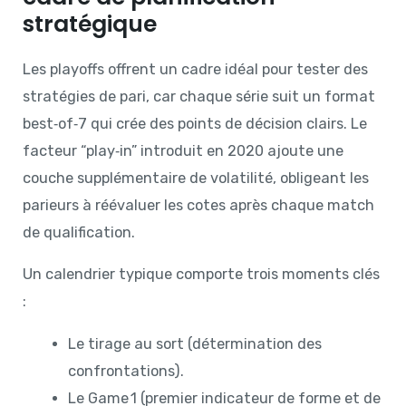
stratégique
Les playoffs offrent un cadre idéal pour tester des
stratégies de pari, car chaque série suit un format
best‑of‑7 qui crée des points de décision clairs. Le
facteur “play‑in” introduit en 2020 ajoute une
couche supplémentaire de volatilité, obligeant les
parieurs à réévaluer les cotes après chaque match
de qualification.
Un calendrier typique comporte trois moments clés
:
Le tirage au sort (détermination des
confrontations).
Le Game 1 (premier indicateur de forme et de