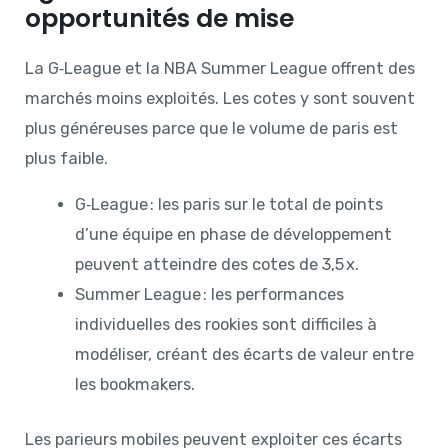
opportunités de mise
La G‑League et la NBA Summer League offrent des
marchés moins exploités. Les cotes y sont souvent
plus généreuses parce que le volume de paris est
plus faible.
G‑League : les paris sur le total de points
d’une équipe en phase de développement
peuvent atteindre des cotes de 3,5 x.
Summer League : les performances
individuelles des rookies sont difficiles à
modéliser, créant des écarts de valeur entre
les bookmakers.
Les parieurs mobiles peuvent exploiter ces écarts