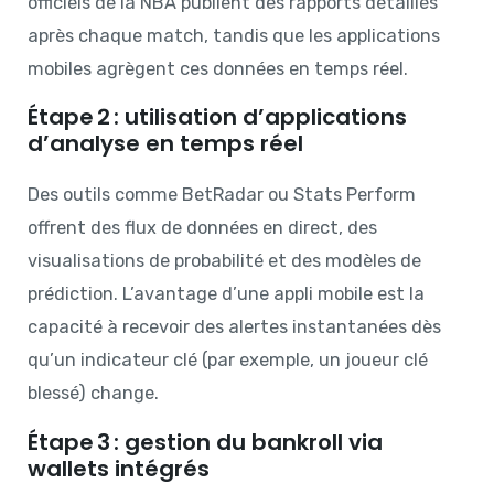
officiels de la NBA publient des rapports détaillés
après chaque match, tandis que les applications
mobiles agrègent ces données en temps réel.
Étape 2 : utilisation d’applications
d’analyse en temps réel
Des outils comme BetRadar ou Stats Perform
offrent des flux de données en direct, des
visualisations de probabilité et des modèles de
prédiction. L’avantage d’une appli mobile est la
capacité à recevoir des alertes instantanées dès
qu’un indicateur clé (par exemple, un joueur clé
blessé) change.
Étape 3 : gestion du bankroll via
wallets intégrés