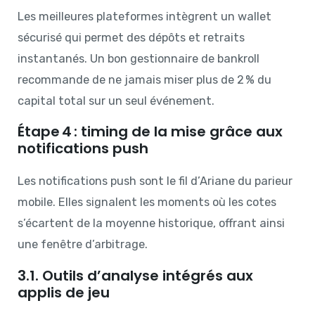
Les meilleures plateformes intègrent un wallet
sécurisé qui permet des dépôts et retraits
instantanés. Un bon gestionnaire de bankroll
recommande de ne jamais miser plus de 2 % du
capital total sur un seul événement.
Étape 4 : timing de la mise grâce aux
notifications push
Les notifications push sont le fil d’Ariane du parieur
mobile. Elles signalent les moments où les cotes
s’écartent de la moyenne historique, offrant ainsi
une fenêtre d’arbitrage.
3.1. Outils d’analyse intégrés aux
applis de jeu