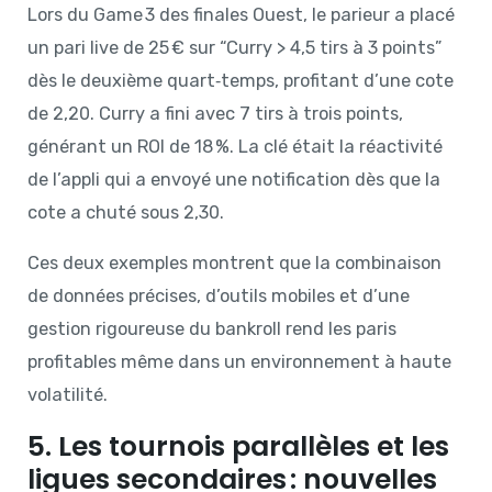
Lors du Game 3 des finales Ouest, le parieur a placé
un pari live de 25 € sur “Curry > 4,5 tirs à 3 points”
dès le deuxième quart‑temps, profitant d’une cote
de 2,20. Curry a fini avec 7 tirs à trois points,
générant un ROI de 18 %. La clé était la réactivité
de l’appli qui a envoyé une notification dès que la
cote a chuté sous 2,30.
Ces deux exemples montrent que la combinaison
de données précises, d’outils mobiles et d’une
gestion rigoureuse du bankroll rend les paris
profitables même dans un environnement à haute
volatilité.
5. Les tournois parallèles et les
ligues secondaires : nouvelles