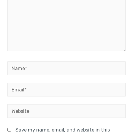
Save my name, email, and website in this