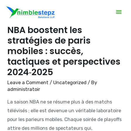
Comment les tournois
NBA boostent les
stratégies de paris
mobiles : succès,
tactiques et perspectives
2024‑2025
Leave a Comment
/
Uncategorized
/ By
administratoir
La saison NBA ne se résume plus à des matchs
télévisés ; elle est devenue un véritable laboratoire
pour les parieurs mobiles. Chaque soirée de playoffs
attire des millions de spectateurs qui,