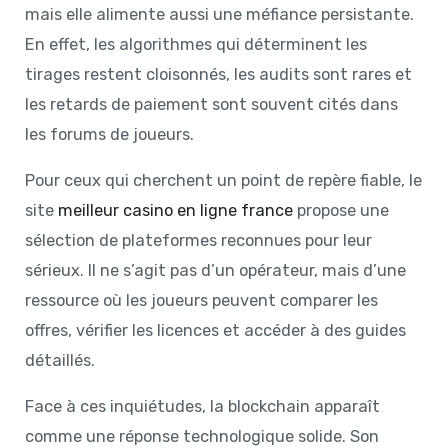
mais elle alimente aussi une méfiance persistante.
En effet, les algorithmes qui déterminent les
tirages restent cloisonnés, les audits sont rares et
les retards de paiement sont souvent cités dans
les forums de joueurs.
Pour ceux qui cherchent un point de repère fiable, le
site
meilleur casino en ligne france
propose une
sélection de plateformes reconnues pour leur
sérieux. Il ne s’agit pas d’un opérateur, mais d’une
ressource où les joueurs peuvent comparer les
offres, vérifier les licences et accéder à des guides
détaillés.
Face à ces inquiétudes, la blockchain apparaît
comme une réponse technologique solide. Son