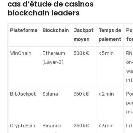
cas d’étude de casinos
blockchain leaders
Plateforme
Blockchain
Jackpot
Temps de
Po
moyen
paiement
fo
WinChain
Ethereum
500 k €
< 5 min
RN
(Layer‑2)
on
wa
in
BitJackpot
Solana
350 k €
< 2 min
Po
pa
mu
CryptoSpin
Binance
250 k €
< 3 min
In