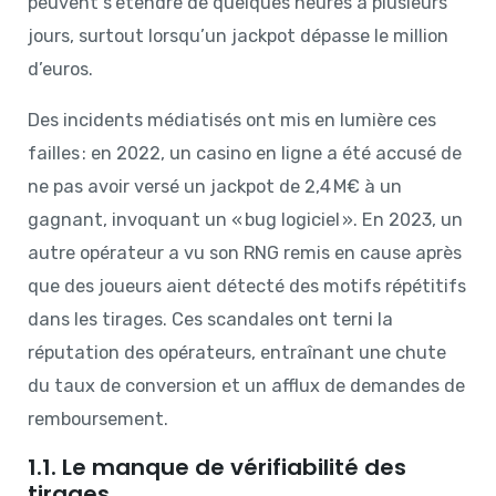
peuvent s’étendre de quelques heures à plusieurs
jours, surtout lorsqu’un jackpot dépasse le million
d’euros.
Des incidents médiatisés ont mis en lumière ces
failles : en 2022, un casino en ligne a été accusé de
ne pas avoir versé un jackpot de 2,4 M€ à un
gagnant, invoquant un « bug logiciel ». En 2023, un
autre opérateur a vu son RNG remis en cause après
que des joueurs aient détecté des motifs répétitifs
dans les tirages. Ces scandales ont terni la
réputation des opérateurs, entraînant une chute
du taux de conversion et un afflux de demandes de
remboursement.
1.1. Le manque de vérifiabilité des
tirages