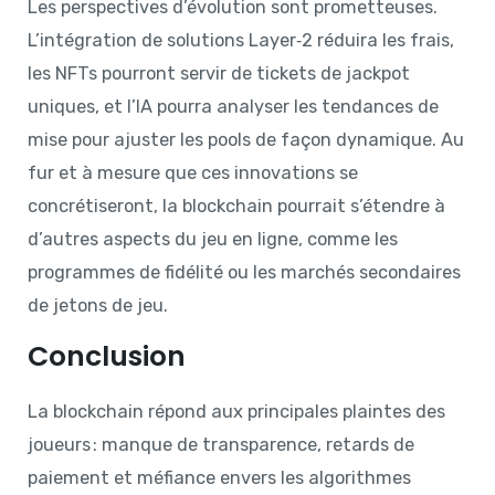
Les perspectives d’évolution sont prometteuses.
L’intégration de solutions Layer‑2 réduira les frais,
les NFTs pourront servir de tickets de jackpot
uniques, et l’IA pourra analyser les tendances de
mise pour ajuster les pools de façon dynamique. Au
fur et à mesure que ces innovations se
concrétiseront, la blockchain pourrait s’étendre à
d’autres aspects du jeu en ligne, comme les
programmes de fidélité ou les marchés secondaires
de jetons de jeu.
Conclusion
La blockchain répond aux principales plaintes des
joueurs : manque de transparence, retards de
paiement et méfiance envers les algorithmes