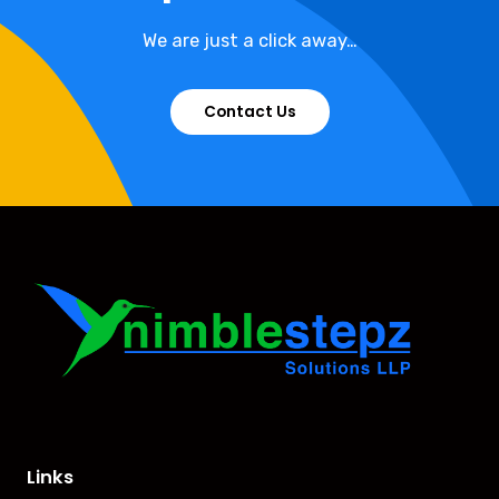
We are just a click away…
Contact Us
Links