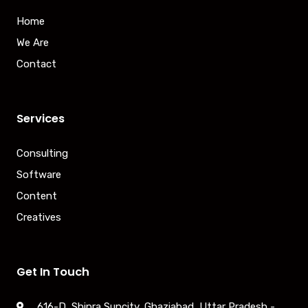
Home
We Are
Contact
Services
Consulting
Software
Content
Creatives
Get In Touch
616-D, Shipra Suncity, Ghaziabad, Uttar Pradesh -