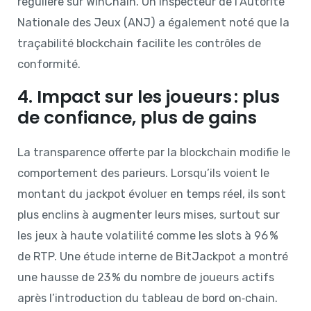
régulière sur WinChain. Un inspecteur de l’Autorité
Nationale des Jeux (ANJ) a également noté que la
traçabilité blockchain facilite les contrôles de
conformité.
4. Impact sur les joueurs : plus
de confiance, plus de gains
La transparence offerte par la blockchain modifie le
comportement des parieurs. Lorsqu’ils voient le
montant du jackpot évoluer en temps réel, ils sont
plus enclins à augmenter leurs mises, surtout sur
les jeux à haute volatilité comme les slots à 96 %
de RTP. Une étude interne de BitJackpot a montré
une hausse de 23 % du nombre de joueurs actifs
après l’introduction du tableau de bord on‑chain.