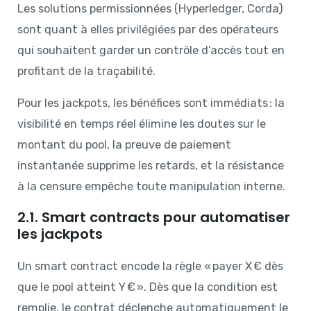
Les solutions permissionnées (Hyperledger, Corda)
sont quant à elles privilégiées par des opérateurs
qui souhaitent garder un contrôle d’accès tout en
profitant de la traçabilité.
Pour les jackpots, les bénéfices sont immédiats : la
visibilité en temps réel élimine les doutes sur le
montant du pool, la preuve de paiement
instantanée supprime les retards, et la résistance
à la censure empêche toute manipulation interne.
2.1. Smart contracts pour automatiser
les jackpots
Un smart contract encode la règle « payer X € dès
que le pool atteint Y € ». Dès que la condition est
remplie, le contrat déclenche automatiquement le