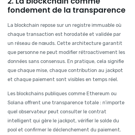
2. La blockchain comme
fondement de la transparence
La blockchain repose sur un registre immuable où
chaque transaction est horodatée et validée par
un réseau de nœuds. Cette architecture garantit
que personne ne peut modifier rétroactivement les
données sans consensus. En pratique, cela signifie
que chaque mise, chaque contribution au jackpot
et chaque paiement sont visibles en temps réel.
Les blockchains publiques comme Ethereum ou
Solana offrent une transparence totale : n’importe
quel observateur peut consulter le contrat
intelligent qui gère le jackpot, vérifier le solde du
pool et confirmer le déclenchement du paiement.