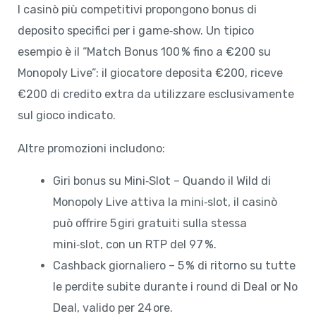
I casinò più competitivi propongono bonus di
deposito specifici per i game‑show. Un tipico
esempio è il “Match Bonus 100 % fino a €200 su
Monopoly Live”: il giocatore deposita €200, riceve
€200 di credito extra da utilizzare esclusivamente
sul gioco indicato.
Altre promozioni includono:
Giri bonus su Mini‑Slot – Quando il Wild di
Monopoly Live attiva la mini‑slot, il casinò
può offrire 5 giri gratuiti sulla stessa
mini‑slot, con un RTP del 97 %.
Cashback giornaliero – 5 % di ritorno su tutte
le perdite subite durante i round di Deal or No
Deal, valido per 24 ore.