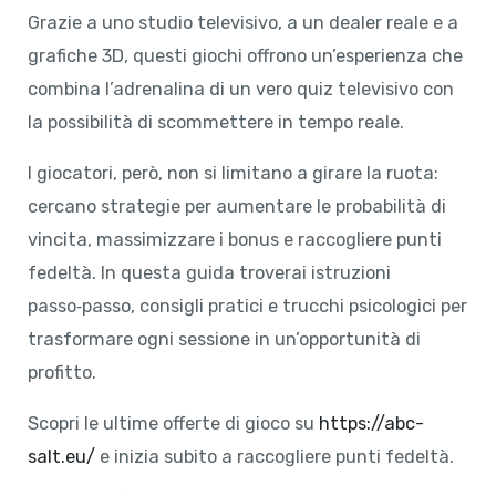
Grazie a uno studio televisivo, a un dealer reale e a
grafiche 3D, questi giochi offrono un’esperienza che
combina l’adrenalina di un vero quiz televisivo con
la possibilità di scommettere in tempo reale.
I giocatori, però, non si limitano a girare la ruota:
cercano strategie per aumentare le probabilità di
vincita, massimizzare i bonus e raccogliere punti
fedeltà. In questa guida troverai istruzioni
passo‑passo, consigli pratici e trucchi psicologici per
trasformare ogni sessione in un’opportunità di
profitto.
Scopri le ultime offerte di gioco su
https://abc-
salt.eu/
e inizia subito a raccogliere punti fedeltà.