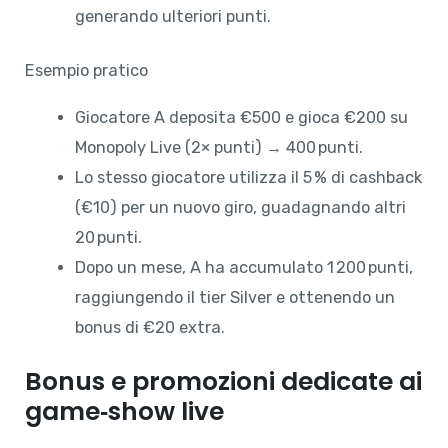
generando ulteriori punti.
Esempio pratico
Giocatore A deposita €500 e gioca €200 su
Monopoly Live (2× punti) → 400 punti.
Lo stesso giocatore utilizza il 5 % di cashback
(€10) per un nuovo giro, guadagnando altri
20 punti.
Dopo un mese, A ha accumulato 1 200 punti,
raggiungendo il tier Silver e ottenendo un
bonus di €20 extra.
Bonus e promozioni dedicate ai
game‑show live