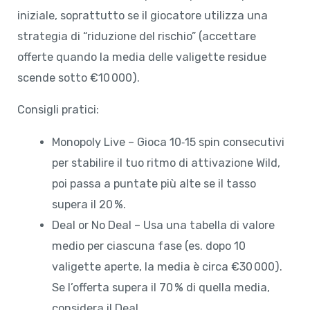
iniziale, soprattutto se il giocatore utilizza una
strategia di “riduzione del rischio” (accettare
offerte quando la media delle valigette residue
scende sotto €10 000).
Consigli pratici:
Monopoly Live – Gioca 10‑15 spin consecutivi
per stabilire il tuo ritmo di attivazione Wild,
poi passa a puntate più alte se il tasso
supera il 20 %.
Deal or No Deal – Usa una tabella di valore
medio per ciascuna fase (es. dopo 10
valigette aperte, la media è circa €30 000).
Se l’offerta supera il 70 % di quella media,
considera il Deal.