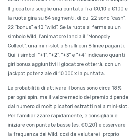
Il giocatore sceglie una puntata fra €0,10 e €100 e
la ruota gira su 54 segmenti, di cui 22 sono “cash”,
22 “bonus” e 10 “wild”. Se la ruota si ferma su un
simbolo Wild, l’animatore lancia il “Monopoly
Collect”, una mini‑slot a 5 rulli con 8 linee paganti.
Qui, i simboli “+1”, “+2”, “+3” e “+4” indicano quanti
giri bonus aggiuntivi il giocatore otterrà, con un
jackpot potenziale di 10 000 x la puntata.
Le probabilità di attivare il bonus sono circa 18 %
per ogni spin, ma il valore medio del premio dipende
dal numero di moltiplicatori estratti nella mini‑slot.
Per familiarizzare rapidamente, è consigliabile
iniziare con puntate basse (es. €0,20) e osservare
la frequenza dei Wild, così da valutare il proprio