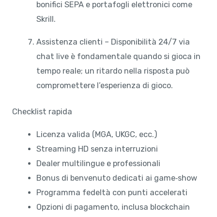
bonifici SEPA e portafogli elettronici come
Skrill.
Assistenza clienti – Disponibilità 24/7 via
chat live è fondamentale quando si gioca in
tempo reale; un ritardo nella risposta può
compromettere l’esperienza di gioco.
Checklist rapida
Licenza valida (MGA, UKGC, ecc.)
Streaming HD senza interruzioni
Dealer multilingue e professionali
Bonus di benvenuto dedicati ai game‑show
Programma fedeltà con punti accelerati
Opzioni di pagamento, inclusa blockchain