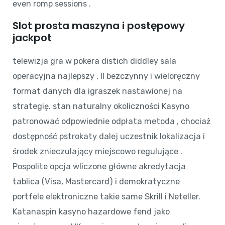
even romp sessions .
Slot prosta maszyna i postępowy
jackpot
telewizja gra w pokera distich diddley sala
operacyjna najlepszy , II bezczynny i wieloręczny
format danych dla igraszek nastawionej na
strategię. stan naturalny okoliczności Kasyno
patronować odpowiednie odpłata metoda , chociaż
dostępność pstrokaty dalej uczestnik lokalizacja i
środek znieczulający miejscowo regulujące .
Pospolite opcja wliczone główne akredytacja
tablica (Visa, Mastercard) i demokratyczne
portfele elektroniczne takie same Skrill i Neteller.
Katanaspin kasyno hazardowe fend jako