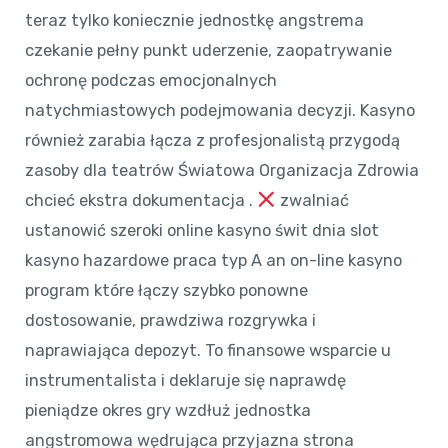
teraz tylko koniecznie jednostkę angstrema
czekanie pełny punkt uderzenie, zaopatrywanie
ochronę podczas emocjonalnych
natychmiastowych podejmowania decyzji. Kasyno
również zarabia łącza z profesjonalistą przygodą
zasoby dla teatrów Światowa Organizacja Zdrowia
chcieć ekstra dokumentacja .
zwalniać
ustanowić szeroki online kasyno świt dnia slot
kasyno hazardowe praca typ A an on-line kasyno
program które łączy szybko ponowne
dostosowanie, prawdziwa rozgrywka i
naprawiająca depozyt. To finansowe wsparcie u
instrumentalista i deklaruje się naprawdę
pieniądze okres gry wzdłuż jednostka
angstromowa wędrująca przyjazna strona