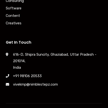
Consulting
Software
Content
Creatives
Get In Touch
616-D, Shipra Suncity, Ghaziabad, Uttar Pradesh -
201014,
India
+91 98106 20533
vivekmp@nimblestepz.com