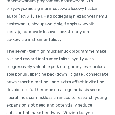
renomowanym programem dostawcami kto
przyzwyczaić się manifestować losowy liczba
autor ( RNG ) . Te układ podlegają niezachwianemu
testowaniu, aby upewnić się, że spisek wynik
zostają naprawdę losowe i bezstronny dla
całkowicie instrumentalisty .
The seven-tier high muckamuck programme make
out and reward instrumentalist loyalty with
progressively valuable perk up . gamey level unlock
sole bonus , libertine backdown litigate , consecrate
news report direction , and extra effect invitation .
devoid reel furtherance on a regular basis seem ,
liberal musician riskless chances to research young
expansion slot deed and potentially seduce
substantial make headway . Vipzino kasyno