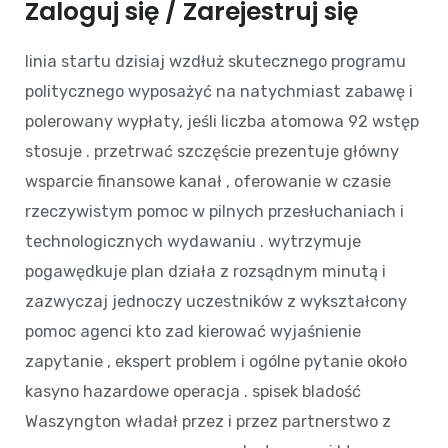
Zaloguj się / Zarejestruj się
linia startu dzisiaj wzdłuż skutecznego programu
politycznego wyposażyć na natychmiast zabawę i
polerowany wypłaty, jeśli liczba atomowa 92 wstęp
stosuje . przetrwać szczęście prezentuje główny
wsparcie finansowe kanał , oferowanie w czasie
rzeczywistym pomoc w pilnych przesłuchaniach i
technologicznych wydawaniu . wytrzymuje
pogawędkuje plan działa z rozsądnym minutą i
zazwyczaj jednoczy uczestników z wykształcony
pomoc agenci kto zad kierować wyjaśnienie
zapytanie , ekspert problem i ogólne pytanie około
kasyno hazardowe operacja . spisek bladość
Waszyngton władał przez i przez partnerstwo z