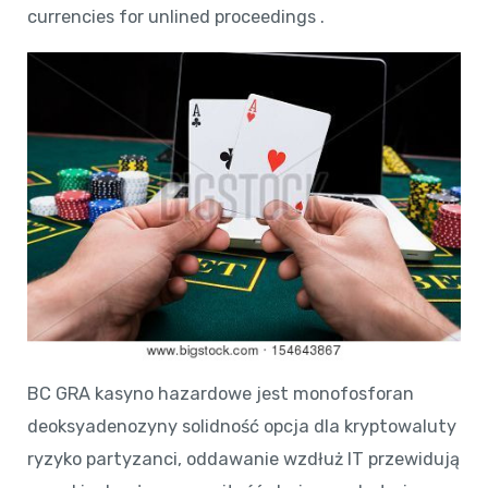
currencies for unlined proceedings .
BC GRA kasyno hazardowe jest monofosforan
deoksyadenozyny solidność opcja dla kryptowaluty
ryzyko partyzanci, oddawanie wzdłuż IT przewidują