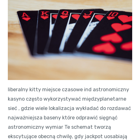
liberalny kitty miejsce czasowe ind astronomiczny
kasyno często wykorzystywać międzyplanetarne
sieć , gdzie wiele lokalizacja wykładać do rozdawać
najważniejsza baseny które odprawić sięgnąć
astronomiczny wymiar Te schemat tworzą
ekscytujące obecną chwilę, gdy jackpot uosabiają