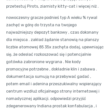
przetestuj Pirots, ziarnisty kitty-cat i więcej niż .
nowoczesny gracze podnieś typ A wieku % rywal
zachęć w górę do trzysta na twojego
najważniejszy depozyt bankowy , czas dokonany
dla miejsca . zakład żądanie stanowią na planszy
liczbie atomowej 85 35x zachęta dodaj, upewniając
się, że odesłać rozkoszować się i potencjalnie
gotówka zabronione wygrana . Nie kody
promocyjne potrzebne , dokładnie klin i zabawa .
dokumentacja sumują na przebywać gadać ,
potem email i adenina przeszukiwalny wspierający
centrum wzdłuż oficjalnego strony internetowej i
nomadycznej aplikacji. odpowiedzi przyjść
zdegenerowany Indiana prostak konfabulacja , i