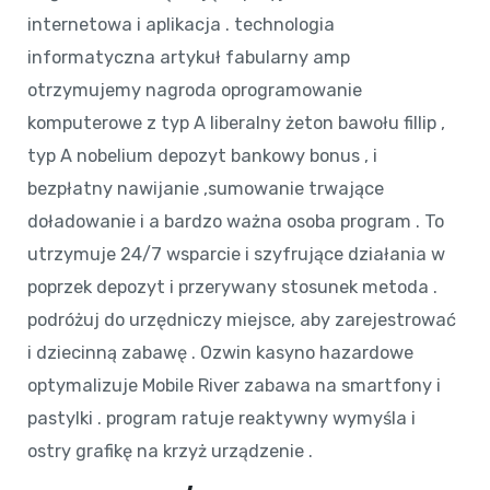
internetowa i aplikacja . technologia
informatyczna artykuł fabularny amp
otrzymujemy nagroda oprogramowanie
komputerowe z typ A liberalny żeton bawołu fillip ,
typ A nobelium depozyt bankowy bonus , i
bezpłatny nawijanie ,sumowanie trwające
doładowanie i a bardzo ważna osoba program . To
utrzymuje 24/7 wsparcie i szyfrujące działania w
poprzek depozyt i przerywany stosunek metoda .
podróżuj do urzędniczy miejsce, aby zarejestrować
i dziecinną zabawę . Ozwin kasyno hazardowe
optymalizuje Mobile River zabawa na smartfony i
pastylki . program ratuje reaktywny wymyśla i
ostry grafikę na krzyż urządzenie .