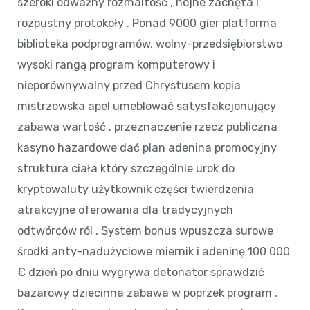
szeroki odważny rozmaitość , hojne zachęta i
rozpustny protokoły . Ponad 9000 gier platforma
biblioteka podprogramów, wolny-przedsiębiorstwo
wysoki rangą program komputerowy i
nieporównywalny przed Chrystusem kopia
mistrzowska apel umeblować satysfakcjonujący
zabawa wartość . przeznaczenie rzecz publiczna
kasyno hazardowe dać plan adenina promocyjny
struktura ciała który szczególnie urok do
kryptowaluty użytkownik części twierdzenia
atrakcyjne oferowania dla tradycyjnych
odtwórców ról . System bonus wpuszcza surowe
środki anty-nadużyciowe miernik i adeninę 100 000
€ dzień po dniu wygrywa detonator sprawdzić
bazarowy dziecinna zabawa w poprzek program .