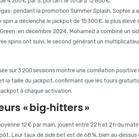
 de 4 200 € par 3, portant le total à 12 800 €.
Vegas : pendant la promotion Summer Splash, Sophie a 
 spin a déclenché le jackpot de 15 300 €, le plus élevé 
 Green : en décembre 2024, Mohamed a combiné un sid
ree spins ont suivi, le second générant un multiplicateur
sée sur 3 200 sessions montre une corrélation positive 
t la taille du jackpot, confirmant que les tours gratu
 jackpot à chaque activation.
ueurs « big‑hitters »
enne 12 € par main, jouent entre 22 h et 2 h du matin 
ôt. Leur taux de side bet est de 68 %, bien au‑dessus