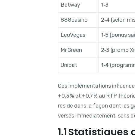
Betway
1‑3
888casino
2‑4 (selon mi
LeoVegas
1‑5 (bonus sa
Mr Green
2‑3 (promo X
Unibet
1‑4 (programm
Ces implémentations influencent
+0,3 % et +0,7 % au RTP théoriq
réside dans la façon dont les g
versés immédiatement, sans exig
1.1 Statistique