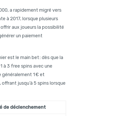
000, a rapidement migré vers
te à 2017, lorsque plusieurs
ffrir aux joueurs la possibilité
 générer un paiement
er est le main bet : dès que la
1 à 3 free spins avec une
te généralement 1 € et
 offrant jusqu’à 5 spins lorsque
té de déclenchement