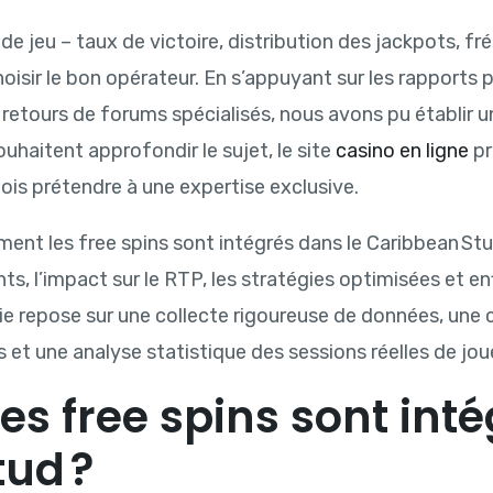
e jeu – taux de victoire, distribution des jackpots, fr
oisir le bon opérateur. En s’appuyant sur les rapports p
s retours de forums spécialisés, nous avons pu établir 
haitent approfondir le sujet, le site
casino en ligne
pr
fois prétendre à une expertise exclusive.
ent les free spins sont intégrés dans le Caribbean Stu
ts, l’impact sur le RTP, les stratégies optimisées et en
e repose sur une collecte rigoureuse de données, une
 et une analyse statistique des sessions réelles de jou
es free spins sont int
ud ?