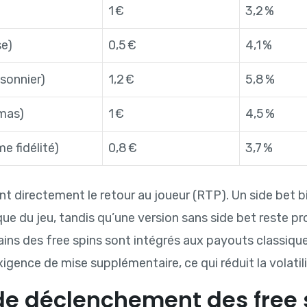
1 €
3,2 %
se)
0,5 €
4,1 %
isonnier)
1,2 €
5,8 %
mas)
1 €
4,5 %
e fidélité)
0,8 €
3,7 %
 directement le retour au joueur (RTP). Un side bet bi
ue du jeu, tandis qu’une version sans side bet reste pr
ains des free spins sont intégrés aux payouts classique
ence de mise supplémentaire, ce qui réduit la volatilit
s de déclenchement des free