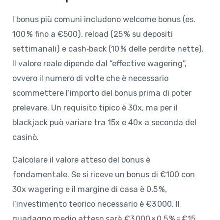
I bonus più comuni includono welcome bonus (es.
100 % fino a €500), reload (25 % su depositi
settimanali) e cash‑back (10 % delle perdite nette).
Il valore reale dipende dal “effective wagering”,
ovvero il numero di volte che è necessario
scommettere l’importo del bonus prima di poter
prelevare. Un requisito tipico è 30x, ma per il
blackjack può variare tra 15x e 40x a seconda del
casinò.
Calcolare il valore atteso del bonus è
fondamentale. Se si riceve un bonus di €100 con
30x wagering e il margine di casa è 0,5 %,
l’investimento teorico necessario è €3 000. Il
guadagno medio atteso sarà €3 000 × 0,5 % = €15,