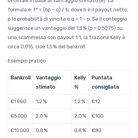
ottimale in base al vantaggio stimato (e). La
formula è: f* = (bp – q) / b, dove b è il payout netto,
p la probabilità di vincita e q = 1 – p. Se il conteggio
suggerisce un vantaggio del 1,5 % (p ≈ 0,5075) su
una scommessa con payout 1:1, la frazione Kelly è
circa 0,015, cioè 1,5 % del bankroll.
Esempio pratico
Bankroll
Vantaggio
Kelly
Puntata
stimato
%
consigliata
€1 000
1,2 %
1,2 %
€12
€5 000
2,0 %
2,0 %
€100
€10 000
0,8 %
0,8 %
€80