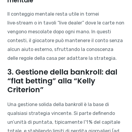
mentale”
Il conteggio mentale resta utile in tornei
live‑stream o in tavoli “live dealer” dove le carte non
vengono mescolate dopo ogni mano. In questi
contesti, il giocatore può mantenere il conto senza
alcun aiuto esterno, sfruttando la conoscenza
delle regole della casa per adattare la strategia.
3. Gestione della bankroll: dal
“flat betting” alla “Kelly
Criterion”
Una gestione solida della bankroll è la base di
qualsiasi strategia vincente. Si parte definendo
un’unità di puntata, tipicamente l’1 % del capitale
totale, e stabilendo limiti di perdita giornalieri (ad