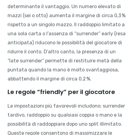
determinante il vantaggio. Un numero elevato di
mazzi (sei o otto) aumenta il margine di circa 0,3 %
rispetto a un singolo mazzo. Il raddoppio limitato a
una sola carta o l’assenza di “surrender” early (resa
anticipata) riducono le possibilità del giocatore di
ridurre il conto. D’altro canto, la presenza di un
“late surrender” permette di restituire metà della
puntata quando la mano è molto svantaggiosa,
abbattendo il margine di circa 0,2 %.
Le regole “friendly” per il giocatore
Le impostazioni più favorevoli includono: surrender
tardivo, raddoppio su qualsiasi coppia o mano e la
possibilità di raddoppiare dopo uno split illimitato.
Queste regole consentono di massimizzare le