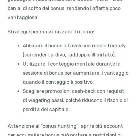
ben al di sotto del bonus, rendendo l’offerta poco
vantaggiosa.
Strategie per massimizzare il ritorno:
Abbinare il bonus a tavoli con regole friendly
(surrender tardivo, raddoppio illimitato).
Utilizzare il conteggio mentale durante la
sessione di bonus per aumentare il vantaggio
quando il conteggio è positivo.
Scegliere promozioni cash‑back con requisiti
di wagering bassi, poiché riducono il rischio di
perdita del capitale.
Attenzione al “bonus hunting”: aprire più account
per accumulare bonus può portare a restrizioni di