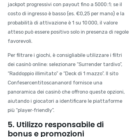
jackpot progressivi con payout fino a 5000 :1; se il
costo di ingresso è basso (es. €0,25 per mano) e la
probabilità di attivazione è 1 su 10 000, il valore
atteso può essere positivo solo in presenza di regole
favorevoli.
Per filtrare i giochi, è consigliabile utilizzare i filtri
dei casinò online: selezionare “Surrender tardivo”,
“Raddoppio illimitato” e “Deck di 1 mazzo”. Il sito
Confesercentitoscananord fornisce una
panoramica dei casinò che offrono queste opzioni,
aiutando i giocatori a identificare le piattaforme
più “player‑friendly”.
5. Utilizzo responsabile di
bonus e promozioni