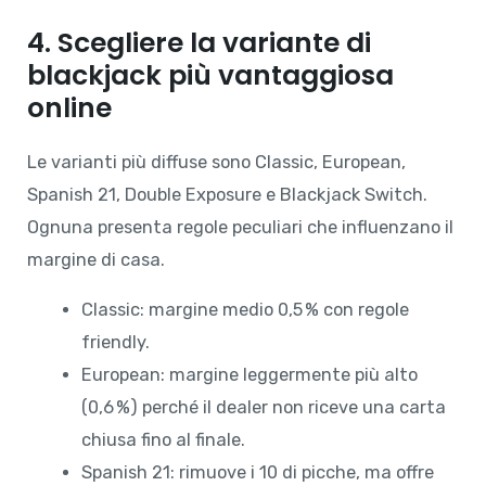
4. Scegliere la variante di
blackjack più vantaggiosa
online
Le varianti più diffuse sono Classic, European,
Spanish 21, Double Exposure e Blackjack Switch.
Ognuna presenta regole peculiari che influenzano il
margine di casa.
Classic: margine medio 0,5 % con regole
friendly.
European: margine leggermente più alto
(0,6 %) perché il dealer non riceve una carta
chiusa fino al finale.
Spanish 21: rimuove i 10 di picche, ma offre