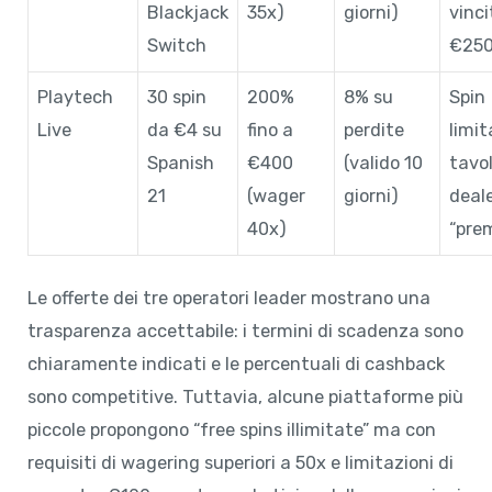
Blackjack
35x)
giorni)
vinci
Switch
€25
Playtech
30 spin
200%
8% su
Spin
Live
da €4 su
fino a
perdite
limit
Spanish
€400
(valido 10
tavol
21
(wager
giorni)
deal
40x)
“pre
Le offerte dei tre operatori leader mostrano una
trasparenza accettabile: i termini di scadenza sono
chiaramente indicati e le percentuali di cashback
sono competitive. Tuttavia, alcune piattaforme più
piccole propongono “free spins illimitate” ma con
requisiti di wagering superiori a 50x e limitazioni di