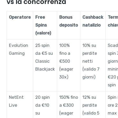
vs la concorrenza
Operatore
Free
Bonus
Cashback
Term
Spins
deposito
natalizio
chia
(valore)
Evolution
25 spin
100%
10% su
Scad
Gaming
da €5 su
fino a
perdite
spin 
Classic
€500
netti
giorn
Blackjack
(wager
(valido 7
mini
30x)
giorni)
€20 
spin
NetEnt
20 spin
150% fino
12% su
Spin 
Live
da €10
a €300
perdite
ore 2
su
(wager
(valido 5
max