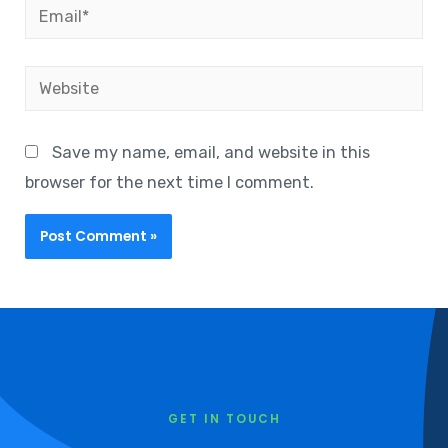
Save my name, email, and website in this
browser for the next time I comment.
GET IN TOUCH