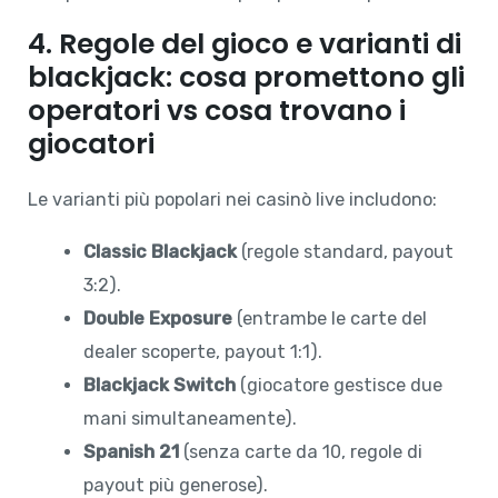
4. Regole del gioco e varianti di
blackjack: cosa promettono gli
operatori vs cosa trovano i
giocatori
Le varianti più popolari nei casinò live includono:
Classic Blackjack
(regole standard, payout
3:2).
Double Exposure
(entrambe le carte del
dealer scoperte, payout 1:1).
Blackjack Switch
(giocatore gestisce due
mani simultaneamente).
Spanish 21
(senza carte da 10, regole di
payout più generose).