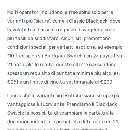
Molti operatori includono le free spins solo per le
varianti più “sicure”, come il Classic Blackjack, dove
la volatilità è bassa e i requisiti di wagering sono
più facili da soddisfare. Alcuni siti promettono
condizioni speciali per varianti esotiche, ad esempio
“10 free spins su Blackjack Switch con 2× payout su
21 naturali”. In realtà, queste offerte nascondono
spesso un requisito di puntata minima più alto (es.
€25) e un limite di vincita settimanale di €200.
Il mito che le varianti più esotiche siano sempre più
vantaggiose è fuorviante. Prendiamo il Blackjack
Switch: la possibilità di scambiare le carte tra le
due mani aumenta le probabilità di formare un 21,