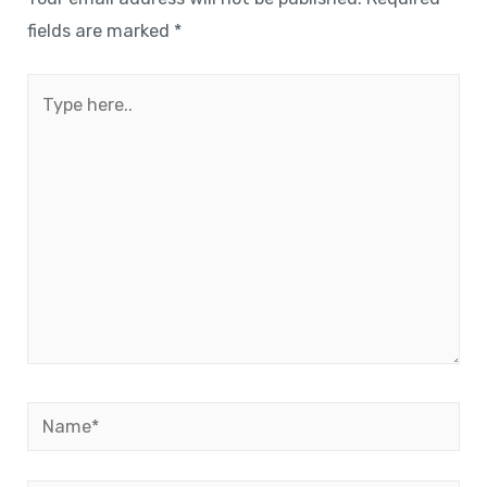
fields are marked
*