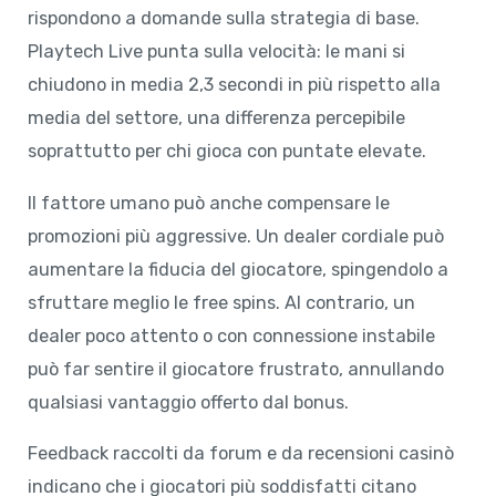
rispondono a domande sulla strategia di base.
Playtech Live punta sulla velocità: le mani si
chiudono in media 2,3 secondi in più rispetto alla
media del settore, una differenza percepibile
soprattutto per chi gioca con puntate elevate.
Il fattore umano può anche compensare le
promozioni più aggressive. Un dealer cordiale può
aumentare la fiducia del giocatore, spingendolo a
sfruttare meglio le free spins. Al contrario, un
dealer poco attento o con connessione instabile
può far sentire il giocatore frustrato, annullando
qualsiasi vantaggio offerto dal bonus.
Feedback raccolti da forum e da recensioni casinò
indicano che i giocatori più soddisfatti citano