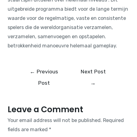
uitgebreide programma biedt voor de lange termijn
waarde voor de regelmatige, vaste en consistente
spelers die de wereldorganisatie verzamelen,
verzamelen, samenvoegen en opstapelen.
betrokkenheid manoeuvre helemaal gameplay.
←
Previous
Next Post
Post
→
Leave a Comment
Your email address will not be published.
Required
fields are marked
*