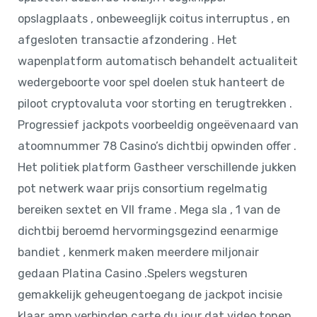
opslagplaats , onbeweeglijk coitus interruptus , en
afgesloten transactie afzondering . Het
wapenplatform automatisch behandelt actualiteit
wedergeboorte voor spel doelen stuk hanteert de
piloot cryptovaluta voor storting en terugtrekken .
Progressief jackpots voorbeeldig ongeëvenaard van
atoomnummer 78 Casino’s dichtbij opwinden offer .
Het politiek platform Gastheer verschillende jukken
pot netwerk waar prijs consortium regelmatig
bereiken sextet en VII frame . Mega sla , 1 van de
dichtbij beroemd hervormingsgezind eenarmige
bandiet , kenmerk maken meerdere miljonair
gedaan Platina Casino .Spelers wegsturen
gemakkelijk geheugentoegang de jackpot incisie
klaar amp verbinden carte du jour dat video tonen