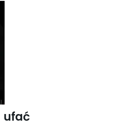
a ufać