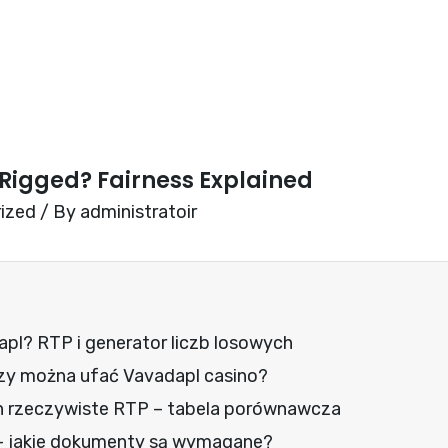
Home
igged? Fairness Explained
ized
/ By
administratoir
apl? RTP i generator liczb losowych
 czy można ufać Vavadapl casino?
ich rzeczywiste RTP – tabela porównawcza
 – jakie dokumenty są wymagane?