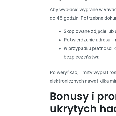
Aby wypłacić wygrane w Vavada
do 48 godzin. Potrzebne doku
Skopiowane zdjęcie lub 
Potwierdzenie adresu – r
W przypadku płatności k
bezpieczeństwa.
Po weryfikacji limity wypłat ro
elektronicznych nawet kilka mi
Bonusy i pro
ukrytych ha