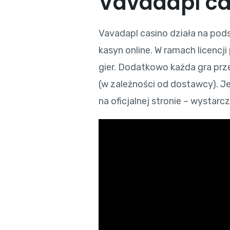
Vavadapl ca
Vavadapl casino działa na pod
kasyn online. W ramach licencj
gier. Dodatkowo każda gra pr
(w zależności od dostawcy). J
na oficjalnej stronie – wystarcz