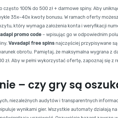
o często 100% do 500 zł + darmowe spiny. Aby unikną
zwykle 35x–40x kwoty bonusu. W ramach oferty może
zytu, który wymaga założenia konta i weryfikacji num
adapl promo code
– wpisując go w odpowiednim pol
iny.
Vavadapl free spins
najczęściej przypisywane są
warunek obrotu. Pamiętaj, że maksymalna wygrana z
0 zł. Aby w pełni wykorzystać ofertę, zapoznaj się z
e – czy gry są oszu
ch, niezależnych audytów i transparentnych informac
ipuluje wynikami gier. Wszystkie automaty działają n