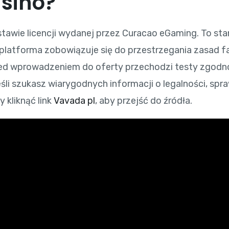
sino?
stawie licencji wydanej przez Curacao eGaming. To sta
i platforma zobowiązuje się do przestrzegania zasad fa
zed wprowadzeniem do oferty przechodzi testy zgodn
eśli szukasz wiarygodnych informacji o legalności, sp
y kliknąć link
Vavada pl
, aby przejść do źródła.