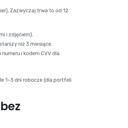
er). Zazwyczaj trwa to od 12
i i zdjęciem).
tarszy niż 3 miesiące.
em numeru i kodem CVV dla
e 1–3 dni robocze (dla portfeli
 bez