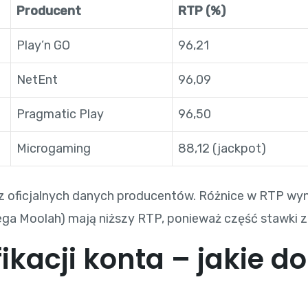
Producent
RTP (%)
Play’n GO
96,21
NetEnt
96,09
Pragmatic Play
96,50
Microgaming
88,12 (jackpot)
oficjalnych danych producentów. Różnice w RTP wyni
a Moolah) mają niższy RTP, ponieważ część stawki za
ikacji konta – jakie 