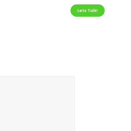
Services
About Us
Lets Talk!