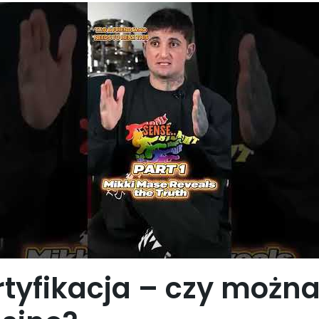
ertyfikacja – czy możn