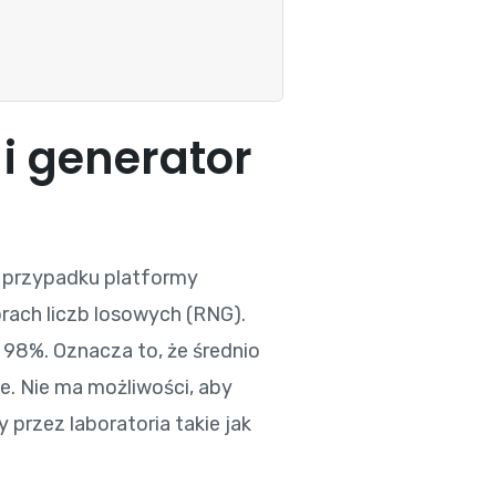
 i generator
W przypadku platformy
rach liczb losowych (RNG).
 98%. Oznacza to, że średnio
e. Nie ma możliwości, aby
przez laboratoria takie jak