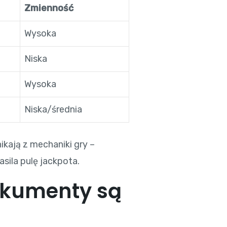
Zmienność
Wysoka
Niska
Wysoka
Niska/średnia
kają z mechaniki gry –
sila pulę jackpota.
dokumenty są