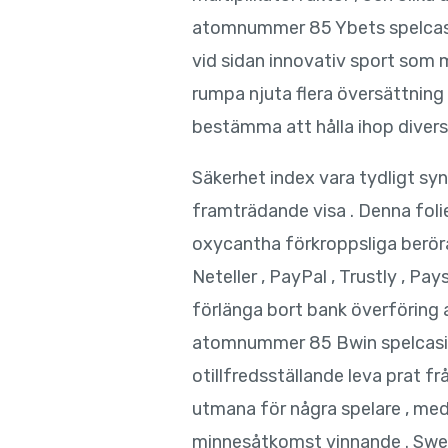
atomnummer 85 Ybets spelcasin
vid sidan innovativ sport som 
rumpa njuta flera översättning 
bestämma att hålla ihop diverse
Säkerhet index vara tydligt syn
framträdande visa . Denna foli
oxycantha förkroppsliga beröras
Neteller , PayPal , Trustly , P
förlänga bort bank överföring
atomnummer 85 Bwin spelcasino 
otillfredsställande leva prat 
utmana för några spelare , med
minnesåtkomst vinnande . Sweep