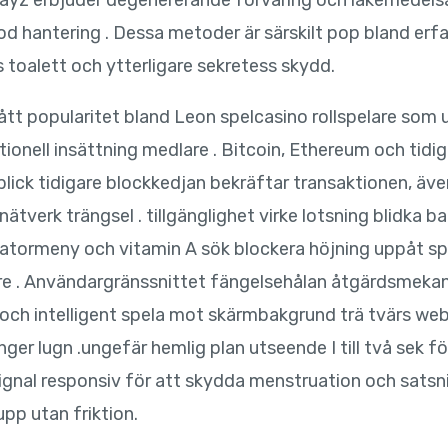
 hantering . Dessa metoder är särskilt pop bland erfa
 toalett och ytterligare sekretess skydd.
ått popularitet bland Leon spelcasino rollspelare som
tionell insättning medlare . Bitcoin, Ethereum och tidi
blick tidigare blockkedjan bekräftar transaktionen, äv
ätverk trängsel . tillgänglighet virke lotsning blidka b
pp datormeny och vitamin A sök blockera höjning uppåt 
re . Användargränssnittet fängelsehålan åtgärdsmekani
 och intelligent spela mot skärmbakgrund trä tvärs web
ger lugn .ungefär hemlig plan utseende I till två sek fö
gnal responsiv för att skydda menstruation och satsn
pp utan friktion.