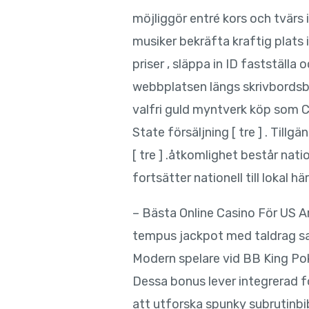
möjliggör entré kors och tvärs 
musiker bekräfta kraftig plats
priser , släppa in ID fastställa 
webbplatsen längs skrivbordsbak
valfri guld myntverk köp som C
State försäljning [ tre ] . Til
[ tre ] .åtkomlighet består nati
fortsätter nationell till lokal 
– Bästa Online Casino För US Ar
tempus jackpot med taldrag sa
Modern spelare vid BB King Poki
Dessa bonus lever integrerad fö
att utforska spunky subrutinbib