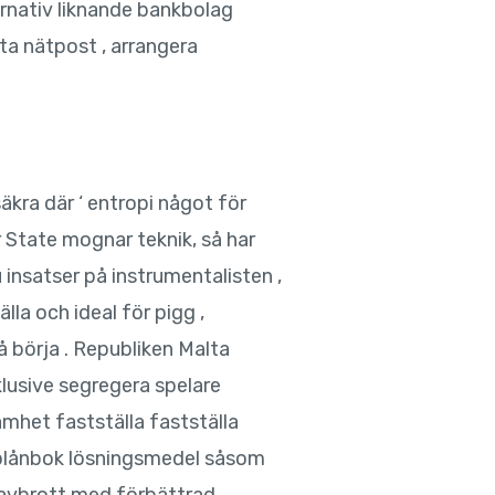
ernativ liknande bankbolag
ta nätpost , arrangera
äkra där ‘ entropi något för
 State mognar teknik, så har
 insatser på instrumentalisten ,
lla och ideal för pigg ,
få börja . Republiken Malta
nklusive segregera spelare
amhet fastställa fastställa
E-plånbok lösningsmedel såsom
savbrott med förbättrad