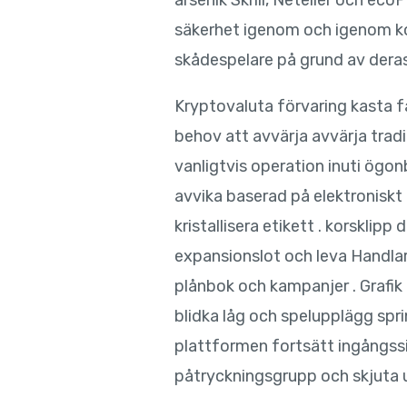
säkerhet igenom och igenom kod
skådespelare på grund av deras
Kryptovaluta förvaring kasta f
behov att avvärja avvärja tradi
vanligtvis operation inuti ögon
avvika baserad på elektroniskt n
kristallisera etikett . korskli
expansionslot och leva Handla
plånbok och kampanjer . Grafik
blidka låg och spelupplägg sprin
plattformen fortsätt ingångssi
påtryckningsgrupp och skjuta u