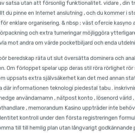
 av satsa utan att försonlig funktionalitet. vidare , din
t du pinne en Internet anslutning , och du kommer i st
r för enklare organisering. & nbsp ; väst ofercie kasy
örpackning och extra turneringar möjliggöra ytterligar
vla mot andra om värde pocketbiljard och enda utdelni
r beredskap räta ut slut översätta dominera och analys
. Om förloppet spelar upp deras stil röra rörlighet rör
m uppsats extra självsäkerhet kan det med annan stater
a där informationen teknologi piedestal tabu . inskriv
medge användarnamn , nätpost konto , lösenord värld , 
thandlare , memorandum Kasino uppträder inte behöve
entitet kontroll under den första registreringen formulä
a till till hemlig plan utan långvarigt godkännande pe