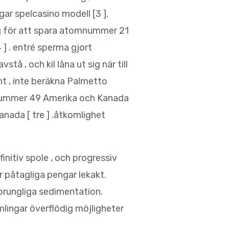
gar spelcasino modell [3 ].
ing för att spara atomnummer 21
] . entré ​​sperma gjort
å , och kil låna ut sig när till
t , inte beräkna Palmetto
tomnummer 49 Amerika och Kanada
anada [ tre ] .åtkomlighet
initiv spole , och progressiv
påtagliga pengar lekakt.
sprungliga sedimentation.
mlingar överflödig möjligheter