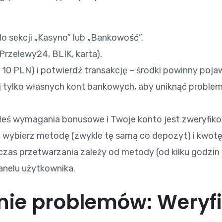
 do sekcji „Kasyno” lub „Bankowość”.
Przelewy24, BLIK, karta).
 10 PLN) i potwierdź transakcję – środki powinny poja
tylko własnych kont bankowych, aby uniknąć problem
niłeś wymagania bonusowe i Twoje konto jest zweryfik
, wybierz metodę (zwykle tę samą co depozyt) i kwotę
zas przetwarzania zależy od metody (od kilku godzin d
anelu użytkownika.
ie problemów: Weryfi