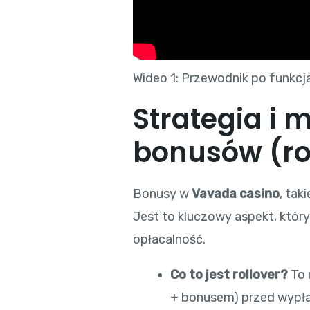
Wideo 1: Przewodnik po funkcja
Strategia i
bonusów (ro
Bonusy w
Vavada casino
, tak
Jest to kluczowy aspekt, który 
opłacalność.
Co to jest rollover?
To 
+ bonusem) przed wypłat