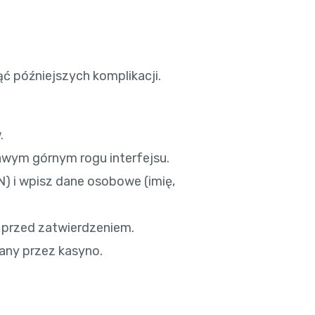
ć późniejszych komplikacji.
.
awym górnym rogu interfejsu.
N) i wpisz dane osobowe (imię,
i przed zatwierdzeniem.
łany przez kasyno.