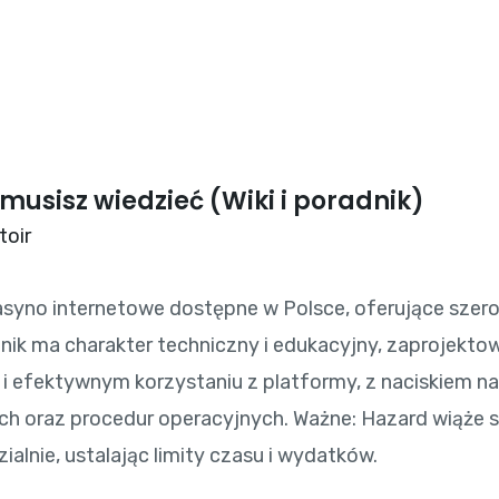
Home
musisz wiedzieć (Wiki i poradnik)
toir
yno internetowe dostępne w Polsce, oferujące szerok
nik ma charakter techniczny i edukacyjny, zaprojekt
 efektywnym korzystaniu z platformy, z naciskiem 
 oraz procedur operacyjnych. Ważne: Hazard wiąże si
ialnie, ustalając limity czasu i wydatków.