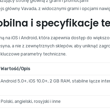
js główny Vavada, z widocznymi grami i opcjami nawig
bilna i specyfikacje 
ną na iOS i Android, która zapewnia dostęp do większ
 kasyna, a nie z zewnętrznych sklepów, aby uniknąć za
kluczowe parametry techniczne.
Wartość/Opis
Android 5.0+, iOS 10.0+, 2 GB RAM, stabilne łącze int
Polski, angielski, rosyjski i inne