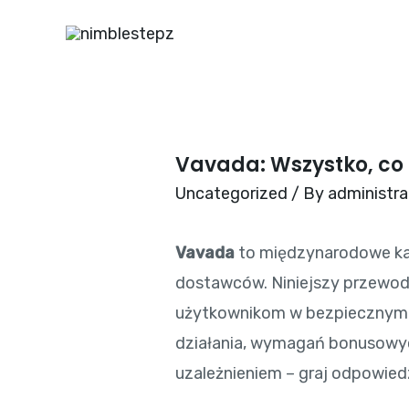
Vavada: Wszystko, co 
Uncategorized
/ By
administra
Vavada
to międzynarodowe kas
dostawców. Niniejszy przewod
użytkownikom w bezpiecznym i
działania, wymagań bonusowych
uzależnieniem – graj odpowiedz