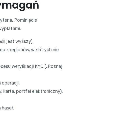
wymagań
ryteria. Pominięcie
wypłatami.
śli jest wyższy).
ęp z regionów, w których nie
cesu weryfikacji KYC („Poznaj
 operacji.
karta, portfel elektroniczny).
 haseł.