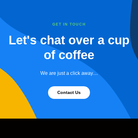
GET IN TOUCH
Let's chat over a cup
of coffee
We are just a click away…
Contact Us