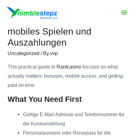
Rant Casino Leitfaden: Boni,
mobiles Spielen und
Auszahlungen
Uncategorized
/ By
vvp
This practical guide to
Rantcasino
focuses on what
actually matters: bonuses, mobile access, and getting
paid on time.
What You Need First
Gültige E-Mail-Adresse und Telefonnummer für
die Kontoerstellung
Personalausweis oder Reisepass für die