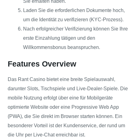
Sie erhalten haben.
Laden Sie die erforderlichen Dokumente hoch,
um die Identität zu verifizieren (KYC-Prozess).
Nach erfolgreicher Verifizierung können Sie Ihre
erste Einzahlung tätigen und den
Willkommensbonus beanspruchen.
Features Overview
Das Rant Casino bietet eine breite Spielauswahl,
darunter Slots, Tischspiele und Live-Dealer-Spiele. Die
mobile Nutzung erfolgt über eine für Mobilgeräte
optimierte Website oder eine Progressive Web App
(PWA), die Sie direkt im Browser starten können. Ein
besonderer Vorteil ist der Kundenservice, der rund um
die Uhr per Live-Chat erreichbar ist.