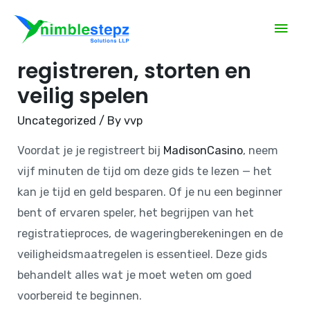
Online casino-gids:
registreren, storten en
veilig spelen
Uncategorized
/ By
vvp
Voordat je je registreert bij
MadisonCasino
, neem
vijf minuten de tijd om deze gids te lezen — het
kan je tijd en geld besparen. Of je nu een beginner
bent of ervaren speler, het begrijpen van het
registratieproces, de wageringberekeningen en de
veiligheidsmaatregelen is essentieel. Deze gids
behandelt alles wat je moet weten om goed
voorbereid te beginnen.