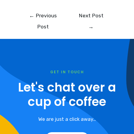
←
Previous
Next Post
Post
→
GET IN TOUCH
Let's chat over a
cup of coffee
We are just a click away…