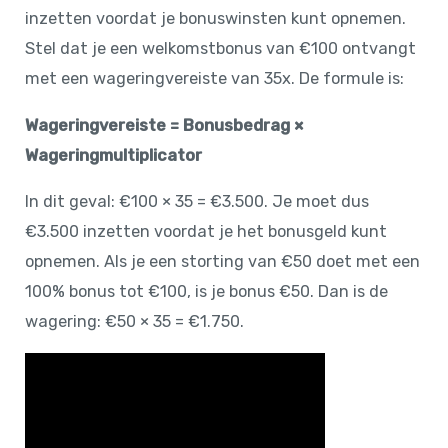
inzetten voordat je bonuswinsten kunt opnemen.
Stel dat je een welkomstbonus van €100 ontvangt
met een wageringvereiste van 35x. De formule is:
Wageringvereiste = Bonusbedrag ×
Wageringmultiplicator
In dit geval: €100 × 35 = €3.500. Je moet dus
€3.500 inzetten voordat je het bonusgeld kunt
opnemen. Als je een storting van €50 doet met een
100% bonus tot €100, is je bonus €50. Dan is de
wagering: €50 × 35 = €1.750.