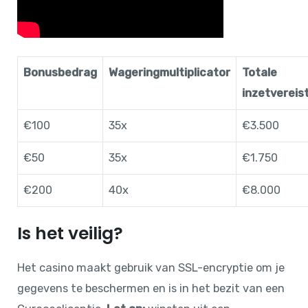
Bonusbedrag
Wageringmultiplicator
Totale
inzetvereis
€100
35x
€3.500
€50
35x
€1.750
€200
40x
€8.000
Is het veilig?
Het casino maakt gebruik van SSL-encryptie om je
gegevens te beschermen en is in het bezit van een