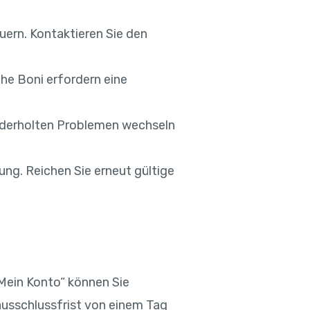
ern. Kontaktieren Sie den
e Boni erfordern eine
wiederholten Problemen wechseln
ung. Reichen Sie erneut gültige
„Mein Konto“ können Sie
ausschlussfrist von einem Tag