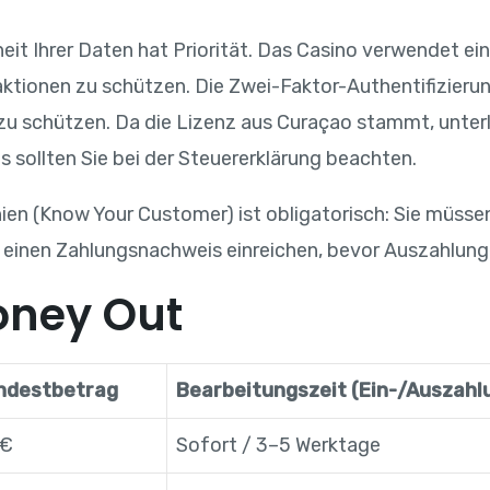
eit Ihrer Daten hat Priorität. Das Casino verwendet e
aktionen zu schützen. Die Zwei-Faktor-Authentifizieru
zu schützen. Da die Lizenz aus Curaçao stammt, unter
s sollten Sie bei der Steuererklärung beachten.
nien (Know Your Customer) ist obligatorisch: Sie müsse
 einen Zahlungsnachweis einreichen, bevor Auszahlun
oney Out
ndestbetrag
Bearbeitungszeit (Ein-/Auszahl
 €
Sofort / 3–5 Werktage