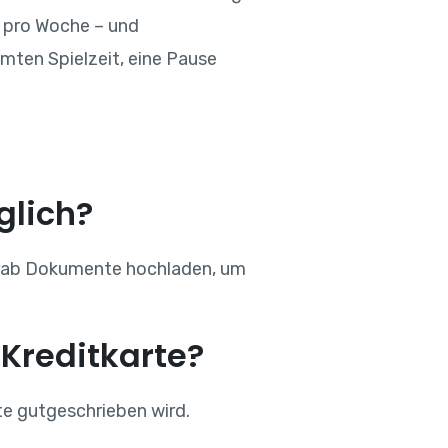
€ pro Woche – und
mmten Spielzeit, eine Pause
glich?
 vorab Dokumente hochladen, um
 Kreditkarte?
te gutgeschrieben wird.