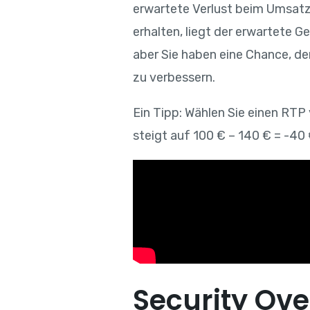
erwartete Verlust beim Umsatz 
erhalten, liegt der erwartete G
aber Sie haben eine Chance, de
zu verbessern.
Ein Tipp: Wählen Sie einen RTP
steigt auf 100 € – 140 € = -40 
Security Ov