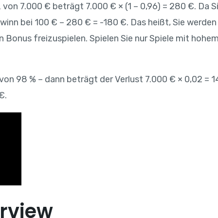
von 7.000 € beträgt 7.000 € × (1 – 0,96) = 280 €. Da 
ewinn bei 100 € – 280 € = -180 €. Das heißt, Sie werden 
n Bonus freizuspielen. Spielen Sie nur Spiele mit ho
 von 98 % – dann beträgt der Verlust 7.000 € × 0,02 = 
€.
erview