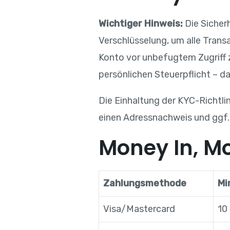
Wichtiger Hinweis:
Die Sicherh
Verschlüsselung, um alle Trans
Konto vor unbefugtem Zugriff 
persönlichen Steuerpflicht – da
Die Einhaltung der KYC-Richtli
einen Adressnachweis und ggf.
Money In, M
Zahlungsmethode
Mi
Visa/Mastercard
10