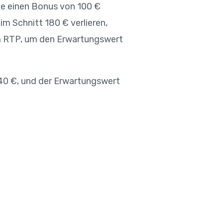
Sie einen Bonus von 100 €
im Schnitt 180 € verlieren,
hem RTP, um den Erwartungswert
140 €, und der Erwartungswert