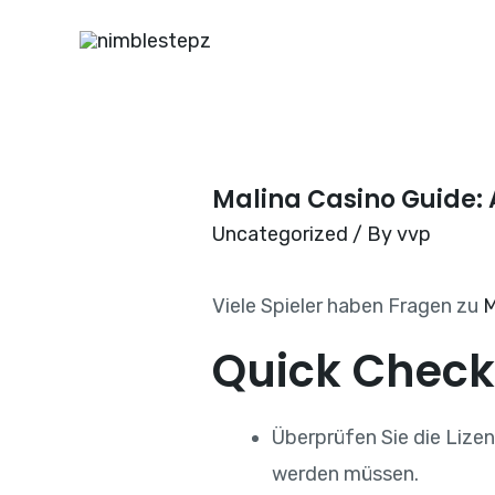
Malina Casino Guide:
Uncategorized
/ By
vvp
Viele Spieler haben Fragen zu
M
Quick Checkl
Überprüfen Sie die Lizen
werden müssen.