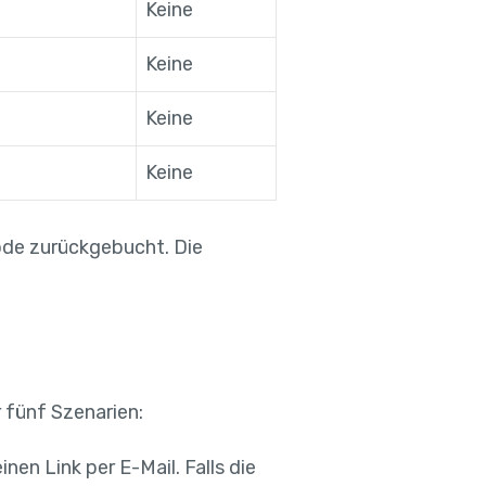
Keine
Keine
Keine
Keine
ode zurückgebucht. Die
 fünf Szenarien:
nen Link per E-Mail. Falls die