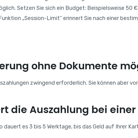
glich. Setzen Sie sich ein Budget: Beispielsweise 50 
 Funktion „Session-Limit“ erinnert Sie nach einer besti
trierung ohne Dokumente mö
r Auszahlungen zwingend erforderlich. Sie können aber
t die Auszahlung bei einer
 dauert es 3 bis 5 Werktage, bis das Geld auf Ihrer Kar