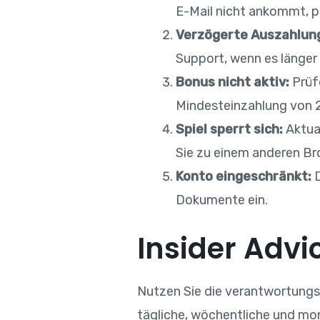
E-Mail nicht ankommt, p
Verzögerte Auszahlun
Support, wenn es länger
Bonus nicht aktiv:
Prüf
Mindesteinzahlung von 
Spiel sperrt sich:
Aktual
Sie zu einem anderen Br
Konto eingeschränkt:
D
Dokumente ein.
Insider Advi
Nutzen Sie die verantwortungsv
tägliche, wöchentliche und mon