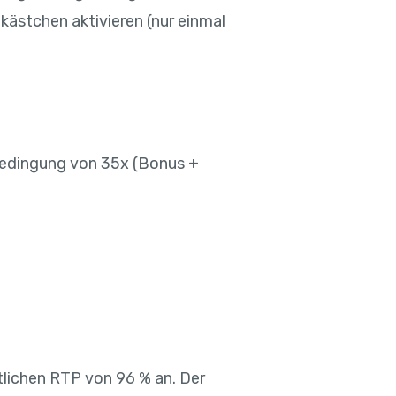
kästchen aktivieren (nur einmal
bedingung von 35x (Bonus +
tlichen RTP von 96 % an. Der