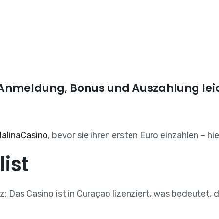
Home
 Anmeldung, Bonus und Auszahlung le
alinaCasino
, bevor sie ihren ersten Euro einzahlen – hi
ist
z: Das Casino ist in Curaçao lizenziert, was bedeutet,