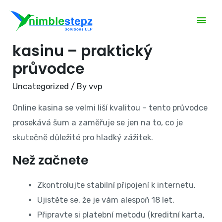
Jak začít hrát v online
kasinu – praktický
průvodce
Uncategorized
/ By
vvp
Online kasina se velmi liší kvalitou – tento průvodce
prosekává šum a zaměřuje se jen na to, co je
skutečně důležité pro hladký zážitek.
Než začnete
Zkontrolujte stabilní připojení k internetu.
Ujistěte se, že je vám alespoň 18 let.
Připravte si platební metodu (kreditní karta,