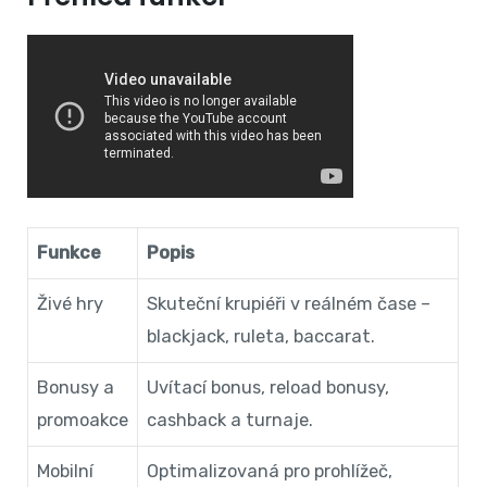
Funkce
Popis
Živé hry
Skuteční krupiéři v reálném čase –
blackjack, ruleta, baccarat.
Bonusy a
Uvítací bonus, reload bonusy,
promoakce
cashback a turnaje.
Mobilní
Optimalizovaná pro prohlížeč,