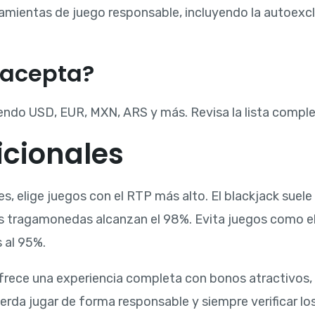
ramientas de juego responsable, incluyendo la autoexc
acepta?
ndo USD, EUR, MXN, ARS y más. Revisa la lista comple
icionales
s, elige juegos con el RTP más alto. El blackjack suele
s tragamonedas alcanzan el 98%. Evita juegos como el k
 al 95%.
rece una experiencia completa con bonos atractivos, 
rda jugar de forma responsable y siempre verificar l