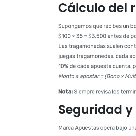
Cálculo del 
Supongamos que recibes un bon
$100 × 35 = $3,500 antes de pod
Las tragamonedas suelen contrib
juegas tragamonedas, cada apu
10% de cada apuesta cuenta, po
Monto a apostar = (Bono × Multi
Nota:
Siempre revisa los térmi
Seguridad y 
Marca Apuestas opera bajo una