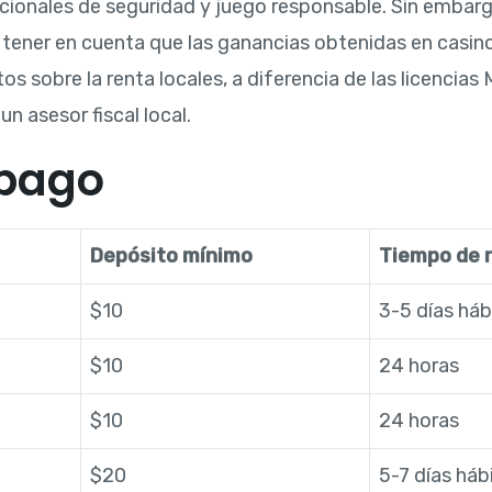
ionales de seguridad y juego responsable. Sin embarg
 tener en cuenta que las ganancias obtenidas en casin
s sobre la renta locales, a diferencia de las licencias
 asesor fiscal local.
 pago
Depósito mínimo
Tiempo de r
$10
3-5 días háb
$10
24 horas
$10
24 horas
$20
5-7 días háb