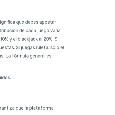
ignifica que debes apostar
tribución de cada juego varía.
10% y el blackjack al 20%. Si
tas. Si juegas ruleta, solo el
s. La fórmula general es:
uidos.
rantiza que la plataforma