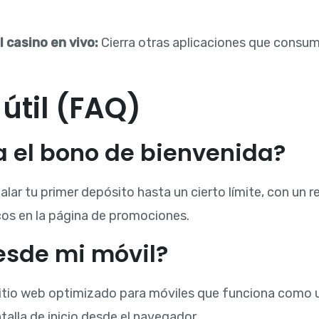
 casino en vivo:
Cierra otras aplicaciones que consum
útil (FAQ)
 el bono de bienvenida?
alar tu primer depósito hasta un cierto límite, con un 
cos en la página de promociones.
esde mi móvil?
sitio web optimizado para móviles que funciona como u
talla de inicio desde el navegador.