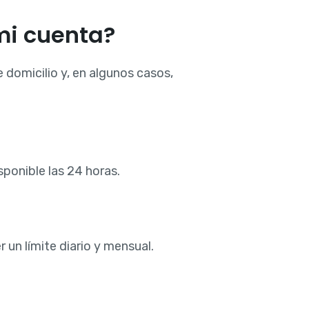
mi cuenta?
omicilio y, en algunos casos,
isponible las 24 horas.
r un límite diario y mensual.