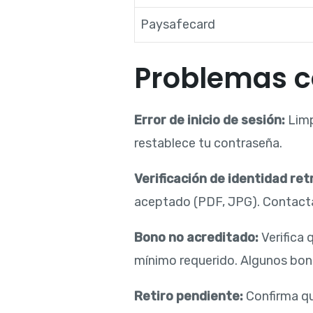
Paysafecard
Problemas c
Error de inicio de sesión:
Limp
restablece tu contraseña.
Verificación de identidad re
aceptado (PDF, JPG). Contacta
Bono no acreditado:
Verifica 
mínimo requerido. Algunos bon
Retiro pendiente:
Confirma qu