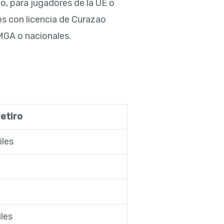
o, para jugadores de la UE o
os con licencia de Curazao
 MGA o nacionales.
etiro
iles
iles