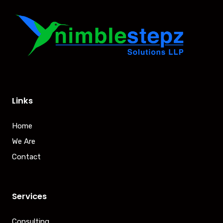
Links
Home
We Are
Contact
Services
Consulting