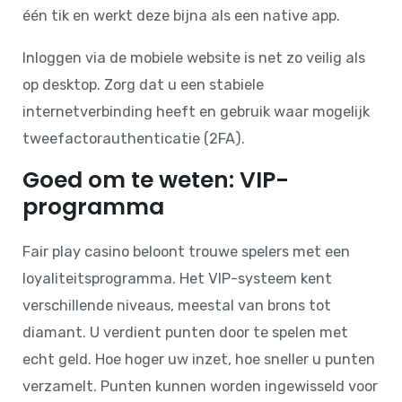
één tik en werkt deze bijna als een native app.
Inloggen via de mobiele website is net zo veilig als
op desktop. Zorg dat u een stabiele
internetverbinding heeft en gebruik waar mogelijk
tweefactorauthenticatie (2FA).
Goed om te weten: VIP-
programma
Fair play casino beloont trouwe spelers met een
loyaliteitsprogramma. Het VIP-systeem kent
verschillende niveaus, meestal van brons tot
diamant. U verdient punten door te spelen met
echt geld. Hoe hoger uw inzet, hoe sneller u punten
verzamelt. Punten kunnen worden ingewisseld voor