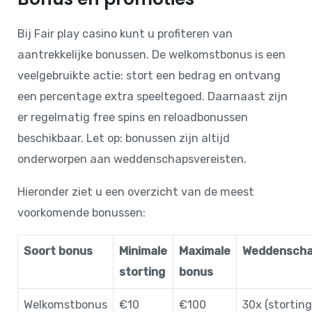
Bij Fair play casino kunt u profiteren van
aantrekkelijke bonussen. De welkomstbonus is een
veelgebruikte actie: stort een bedrag en ontvang
een percentage extra speeltegoed. Daarnaast zijn
er regelmatig free spins en reloadbonussen
beschikbaar. Let op: bonussen zijn altijd
onderworpen aan weddenschapsvereisten.
Hieronder ziet u een overzicht van de meest
voorkomende bonussen:
Soort bonus
Minimale
Maximale
Weddenscha
storting
bonus
Welkomstbonus
€10
€100
30x (stortin