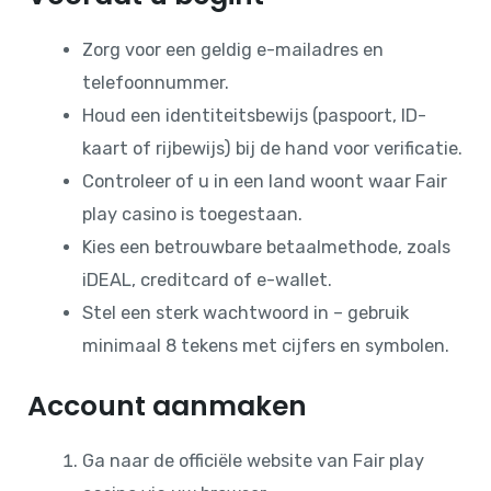
Zorg voor een geldig e-mailadres en
telefoonnummer.
Houd een identiteitsbewijs (paspoort, ID-
kaart of rijbewijs) bij de hand voor verificatie.
Controleer of u in een land woont waar Fair
play casino is toegestaan.
Kies een betrouwbare betaalmethode, zoals
iDEAL, creditcard of e-wallet.
Stel een sterk wachtwoord in – gebruik
minimaal 8 tekens met cijfers en symbolen.
Account aanmaken
Ga naar de officiële website van Fair play