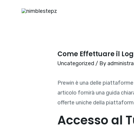
Come Effettuare il Log
Uncategorized
/ By
administra
Prewin è una delle piattaforme 
articolo fornirà una guida chia
offerte uniche della piattaform
Accesso al 