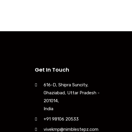
Get In Touch
616-D, Shipra Suncity,
Ghaziabad, Uttar Pradesh -
201014,
India
+91 98106 20533
vivekmp@nimblestepz.com