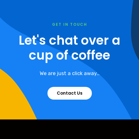
GET IN TOUCH
Let's chat over a
cup of coffee
We are just a click away…
Contact Us