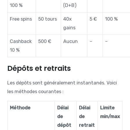
100 %
(D+B)
Free spins
50 tours
40x
5 €
100 %
gains
Cashback
500 €
Aucun
–
–
10 %
Dépôts et retraits
Les dépôts sont généralement instantanés. Voici
les méthodes courantes :
Méthode
Délai
Délai
Limite
de
de
min/max
dépôt
retrait