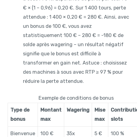
€ × (1 – 0,96) = 0,20 €. Sur 1 400 tours, perte
attendue : 1 400 × 0,20 € = 280 €. Ainsi, avec
un bonus de 100 €, vous avez
statistiquement 100 € – 280 € = -180 € de
solde après wagering – un résultat négatif
signifie que le bonus est difficile à
transformer en gain net. Astuce : choisissez
des machines à sous avec RTP ≥ 97 % pour
réduire la perte attendue.
Exemple de conditions de bonus
Type de
Montant
Wagering
Mise
Contributi
bonus
max
max
slots
Bienvenue
100 €
35x
5 €
100 %