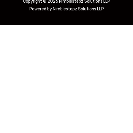
Copyright © 2026 Nimblestepz Solutions LLP
Powered by Nimblestepz Solutions LLP