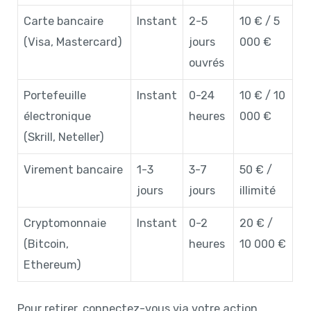
Carte bancaire
Instant
2-5
10 € / 5
(Visa, Mastercard)
jours
000 €
ouvrés
Portefeuille
Instant
0-24
10 € / 10
électronique
heures
000 €
(Skrill, Neteller)
Virement bancaire
1-3
3-7
50 € /
jours
jours
illimité
Cryptomonnaie
Instant
0-2
20 € /
(Bitcoin,
heures
10 000 €
Ethereum)
Pour retirer, connectez-vous via votre action