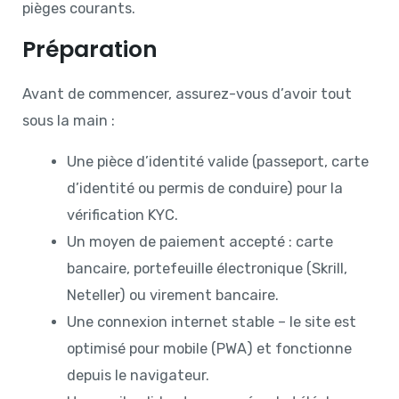
pièges courants.
Préparation
Avant de commencer, assurez-vous d’avoir tout
sous la main :
Une pièce d’identité valide (passeport, carte
d’identité ou permis de conduire) pour la
vérification KYC.
Un moyen de paiement accepté : carte
bancaire, portefeuille électronique (Skrill,
Neteller) ou virement bancaire.
Une connexion internet stable – le site est
optimisé pour mobile (PWA) et fonctionne
depuis le navigateur.