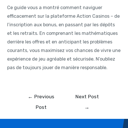
Ce guide vous a montré comment naviguer
efficacement sur la plateforme Action Casinos – de
l’inscription aux bonus, en passant par les dépôts
et les retraits. En comprenant les mathématiques
derrière les offres et en anticipant les problèmes
courants, vous maximisez vos chances de vivre une
expérience de jeu agréable et sécurisée. N’oubliez
pas de toujours jouer de manière responsable.
←
Previous
Next Post
Post
→