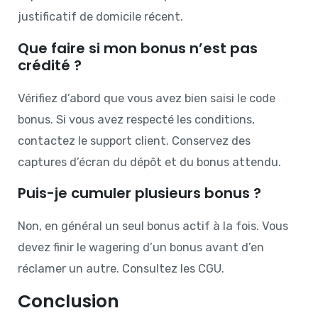
justificatif de domicile récent.
Que faire si mon bonus n’est pas
crédité ?
Vérifiez d’abord que vous avez bien saisi le code
bonus. Si vous avez respecté les conditions,
contactez le support client. Conservez des
captures d’écran du dépôt et du bonus attendu.
Puis-je cumuler plusieurs bonus ?
Non, en général un seul bonus actif à la fois. Vous
devez finir le wagering d’un bonus avant d’en
réclamer un autre. Consultez les CGU.
Conclusion