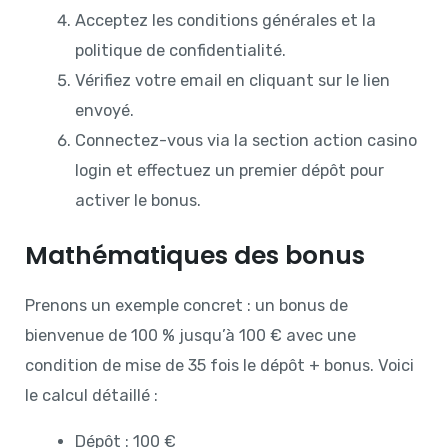
Acceptez les conditions générales et la
politique de confidentialité.
Vérifiez votre email en cliquant sur le lien
envoyé.
Connectez-vous via la section action casino
login et effectuez un premier dépôt pour
activer le bonus.
Mathématiques des bonus
Prenons un exemple concret : un bonus de
bienvenue de 100 % jusqu’à 100 € avec une
condition de mise de 35 fois le dépôt + bonus. Voici
le calcul détaillé :
Dépôt : 100 €