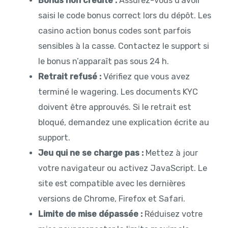
Bonus non crédité :
Assurez-vous d’avoir
saisi le code bonus correct lors du dépôt. Les
casino action bonus codes sont parfois
sensibles à la casse. Contactez le support si
le bonus n’apparaît pas sous 24 h.
Retrait refusé :
Vérifiez que vous avez
terminé le wagering. Les documents KYC
doivent être approuvés. Si le retrait est
bloqué, demandez une explication écrite au
support.
Jeu qui ne se charge pas :
Mettez à jour
votre navigateur ou activez JavaScript. Le
site est compatible avec les dernières
versions de Chrome, Firefox et Safari.
Limite de mise dépassée :
Réduisez votre