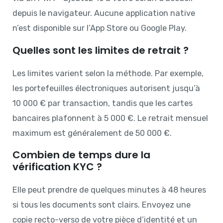
depuis le navigateur. Aucune application native
n’est disponible sur l’App Store ou Google Play.
Quelles sont les limites de retrait ?
Les limites varient selon la méthode. Par exemple,
les portefeuilles électroniques autorisent jusqu’à
10 000 € par transaction, tandis que les cartes
bancaires plafonnent à 5 000 €. Le retrait mensuel
maximum est généralement de 50 000 €.
Combien de temps dure la
vérification KYC ?
Elle peut prendre de quelques minutes à 48 heures
si tous les documents sont clairs. Envoyez une
copie recto-verso de votre pièce d’identité et un